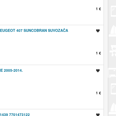
1 €
PEUGEOT 407 SUNCOBRAN SUVOZAČA
Spremi oglas
1 €
 2005-2014.
Spremi oglas
1 €
1439 7701473122
Spremi oglas