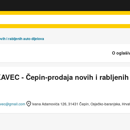
h i rabljenih auto dijelova
O oglaši
VEC - Čepin-prodaja novih i rabljenih 
avec@gmail.com
Ivana Adamovića 126, 31431 Čepin, Osječko-baranjska, Hrva