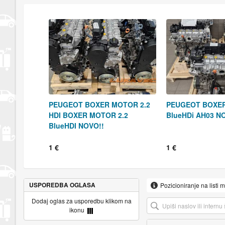
PEUGEOT BOXER MOTOR 2.2
PEUGEOT BOXER
HDI BOXER MOTOR 2.2
BlueHDi AH03 N
BlueHDI NOVO!!
1 €
1 €
USPOREDBA OGLASA
Pozicioniranje na listi 
Dodaj oglas za usporedbu klikom na
ikonu