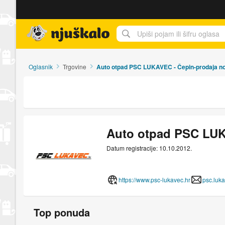
Njuškalo naslovnica
Oglasnik
Trgovine
Auto otpad PSC LUKAVEC - Čepin-prodaja novi
Auto otpad PSC LUKA
Datum registracije: 10.10.2012.
https://www.psc-lukavec.hr
psc.luk
Top ponuda