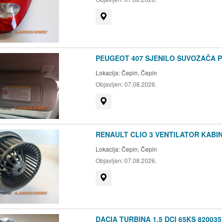
Prikaži na mapi
PEUGEOT 407 SJENILO SUVOZAČA 
Lokacija:
Čepin, Čepin
Objavljen:
07.08.2026.
Prikaži na mapi
RENAULT CLIO 3 VENTILATOR KABINE
Lokacija:
Čepin, Čepin
Objavljen:
07.08.2026.
Prikaži na mapi
DACIA TURBINA 1.5 DCI 65KS 820035