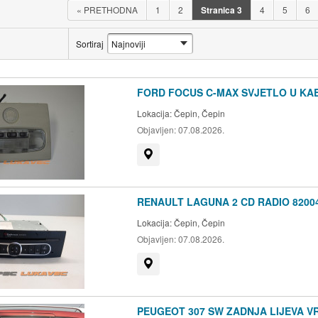
«
PRETHODNA
1
2
Stranica
3
4
5
6
Sortiraj
FORD FOCUS C-MAX SVJETLO U KAB
Lokacija:
Čepin, Čepin
Objavljen:
07.08.2026.
Prikaži na mapi
RENAULT LAGUNA 2 CD RADIO 8200
Lokacija:
Čepin, Čepin
Objavljen:
07.08.2026.
Prikaži na mapi
PEUGEOT 307 SW ZADNJA LIJEVA VR