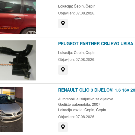
Lokacija:
Čepin, Čepin
Objavljen:
07.08.2026.
Prikaži na mapi
PEUGEOT PARTNER CRIJEVO USISA 1
Lokacija:
Čepin, Čepin
Objavljen:
07.08.2026.
Prikaži na mapi
RENAULT CLIO 3 DIJELOVI 1.6 16v 20
Automobil je isključivo za dijelove
Godište automobila: 2007.
Lokacija vozila:
Čepin, Čepin
Objavljen:
07.08.2026.
Prikaži na mapi