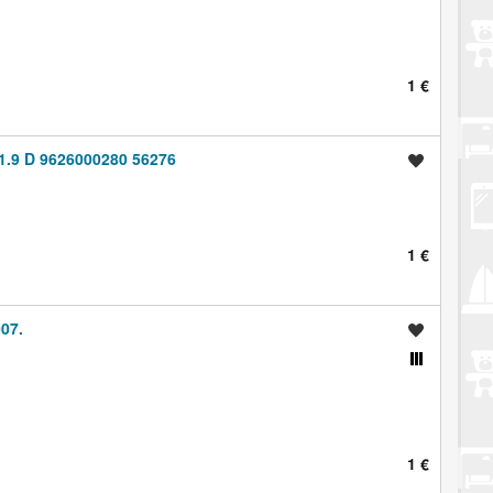
1 €
.9 D 9626000280 56276
Spremi oglas
1 €
07.
Spremi oglas
Usporedi s drugim oglasima
1 €