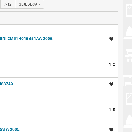
7-12
SLJEDEĆA
»
INI 3M51R045B54AA 2006.
Spremi oglas
1 €
483749
Spremi oglas
1 €
ATA 2005.
Spremi oglas