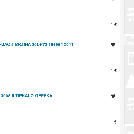
1 €
JAČ 5 BRZINA 20DP72 166964 2011.
Spremi oglas
1 €
3008 II TIPKALO GEPEKA
Spremi oglas
1 €