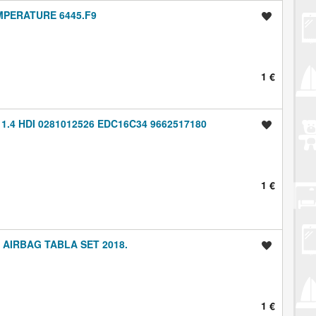
MPERATURE 6445.F9
Spremi oglas
1 €
4 HDI 0281012526 EDC16C34 9662517180
Spremi oglas
1 €
 AIRBAG TABLA SET 2018.
Spremi oglas
1 €