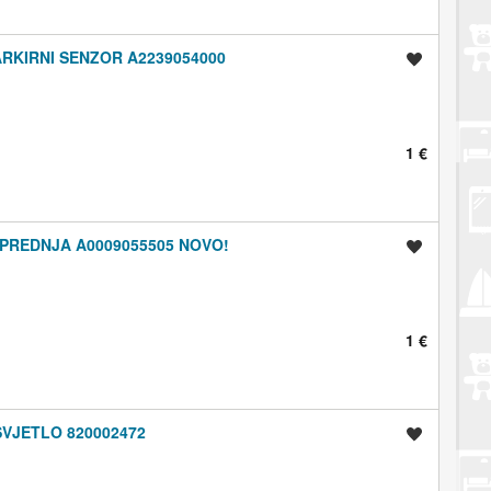
RKIRNI SENZOR A2239054000
Spremi oglas
1 €
PREDNJA A0009055505 NOVO!
Spremi oglas
1 €
VJETLO 820002472
Spremi oglas