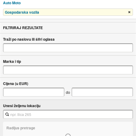
Auto Moto
Gospodarska vozila
Ukloni filter
FILTRIRAJ REZULTATE
Traži po naslovu ili šifri oglasa
Marka i tip
Cijena (u EUR)
do
Unesi željenu lokaciju
Radijus pretrage