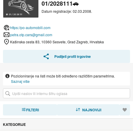
01/2028111🚗
Datum registracije: 02.03.2008.
https://po-automobili.com
petra.otp.cars@gmail.com
Kašinska cesta 83, 10360 Sesvete, Grad Zagreb, Hrvatska
Podijeli profil trgovine
Pozicioniranje na listi može biti određeno različitim parametrima.
Saznaj više
FILTERI
SORTIRAJ
NAJNOVIJI
KATEGORIJE