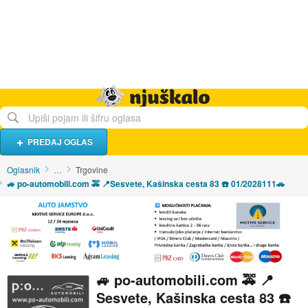
Hrana i piće
Turistički smještaj
Poslovi
Njuškalo naslovnica
PREDAJ OGLAS
Oglasnik
…
Trgovine
🚙 po-automobili.com 🚕 📍Sesvete, Kašinska cesta 83 ☎️ 01/2028111🚗
🚙 po-automobili.com 🚕 📍
Sesvete, Kašinska cesta 83 ☎️