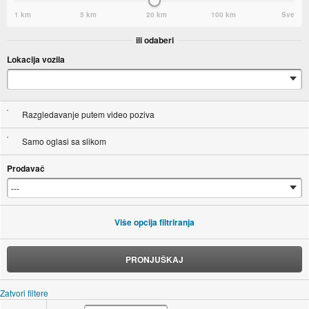
1 km
5 km
20 km
100 km
Sve
ili odaberi
Lokacija vozila
Razgledavanje putem video poziva
Samo oglasi sa slikom
Prodavač
Više opcija filtriranja
PRONJUŠKAJ
Zatvori filtere