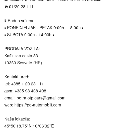
☎️ 01/20 28 111
🚦 Radno vrijeme:
▪️ PONEDJELJAK - PETAK 9:00h - 18:00h ▪️
▪️ SUBOTA 9:00h - 14:00h ▪️
PRODAJA VOZILA:
Kašinska cesta 83
10360 Sesvete (HR)
Kontakt ured:
tel: +385 1 20 28 111
gsm: +385 98 468 498
email: petra.otp.cars@gmail.com
web: https://po-automobili.com
Naša lokacija:
45°50'18.75''N 16°06'32''E