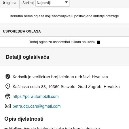
0
oglasa
Sortiraj
Trenutno nema oglasa koji zadovoljavaju postavljene kriterije pretrage.
USPOREDBA OGLASA
Dodaj oglas za usporedbu klikom na ikonu
Detalji oglašivača
Korisnik je verificirao broj telefona u državi: Hrvatska
Kašinska cesta 83, 10360 Sesvete, Grad Zagreb, Hrvatska
https://po-automobili.com
petra.otp.cars@gmail.com
Opis djelatnosti
➡️ Molimo Vas da telefonski zakažete termin dolaska.