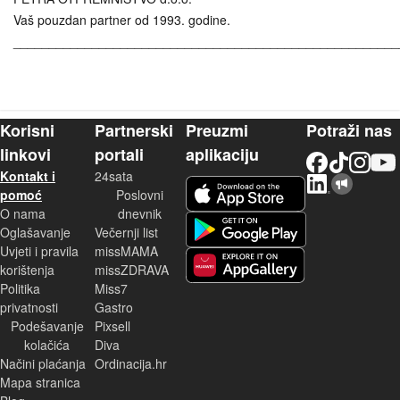
Vaš pouzdan partner od 1993. godine.
______________________________________________________
Korisni
Partnerski
Preuzmi
Potraži nas
linkovi
portali
aplikaciju
Facebook
TikTok
Instagram
YouTu
Kontakt i
24sata
LinkedIn
Njuškalo blog
iOS aplikacija
pomoć
Poslovni
O nama
dnevnik
Android aplikacija
Oglašavanje
Večernji list
Uvjeti i pravila
missMAMA
korištenja
missZDRAVA
Huawei aplikacija
Politika
Miss7
privatnosti
Gastro
Podešavanje
Pixsell
kolačića
Diva
Načini plaćanja
Ordinacija.hr
Mapa stranica