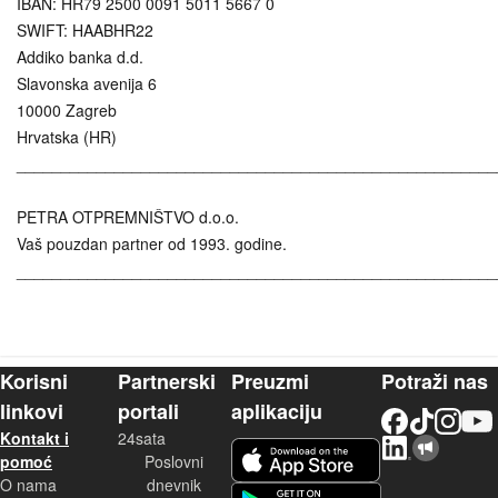
IBAN: HR79 2500 0091 5011 5667 0
SWIFT: HAABHR22
Addiko banka d.d.
Slavonska avenija 6
10000 Zagreb
Hrvatska (HR)
______________________________________________________
PETRA OTPREMNIŠTVO d.o.o.
Vaš pouzdan partner od 1993. godine.
______________________________________________________
Korisni
Partnerski
Preuzmi
Potraži nas
linkovi
portali
aplikaciju
Facebook
TikTok
Instagram
YouTu
Kontakt i
24sata
LinkedIn
Njuškalo blog
iOS aplikacija
pomoć
Poslovni
O nama
dnevnik
Android aplikacija