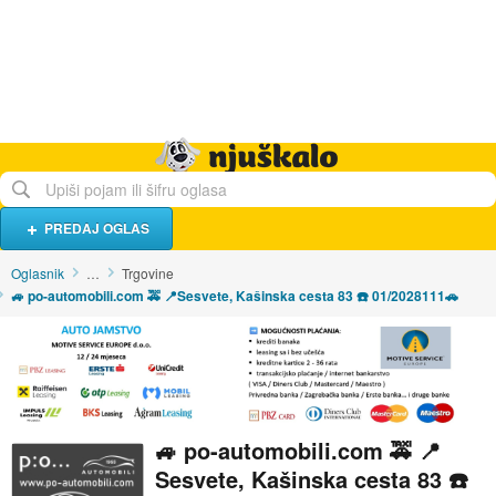
Hrana i piće
Turistički smještaj
Poslovi
Njuškalo naslovnica
PREDAJ OGLAS
Oglasnik
…
Trgovine
🚙 po-automobili.com 🚕 📍Sesvete, Kašinska cesta 83 ☎️ 01/2028111🚗
🚙 po-automobili.com 🚕 📍
Sesvete, Kašinska cesta 83 ☎️