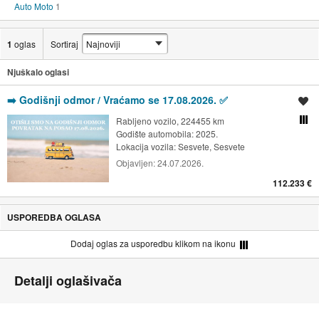
Auto Moto
1
1
oglas
Sortiraj
Njuškalo oglasi
➡️ Godišnji odmor / Vraćamo se 17.08.2026. ✅
Spremi oglas
Rabljeno vozilo, 224455 km
Usporedi s drugim ogl
Godište automobila: 2025.
Lokacija vozila:
Sesvete, Sesvete
Objavljen:
24.07.2026.
112.233 €
USPOREDBA OGLASA
Dodaj oglas za usporedbu klikom na ikonu
Detalji oglašivača