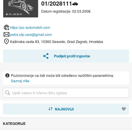
01/2028111🚗
Datum registracije: 02.03.2008.
https://po-automobili.com
petra.otp.cars@gmail.com
Kašinska cesta 83, 10360 Sesvete, Grad Zagreb, Hrvatska
Podijeli profil trgovine
Pozicioniranje na listi može biti određeno različitim parametrima.
Saznaj više
SORTIRAJ
NAJNOVIJI
KATEGORIJE