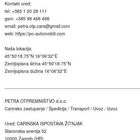
Kontakt ured:
tel: +385 1 20 28 111
gsm: +385 98 468 498
email: petra.otp.cars@gmail.com
web: https://po-automobili.com
Naša lokacija:
45°50'18.75''N 16°06'32''E
Zemljopisna širina 45°50'18.75''N
Zemljopisna dužina 16°06'32''E
______________________________________________________
PETRA OTPREMNIŠTVO d.o.o.
Carinsko zastupanje / Špedicija / Transport / Uvoz - Izvoz
Ured: CARINSKA ISPOSTAVA ŽITNJAK
Slavonska avenija 52
10000 Zagreb (HR)