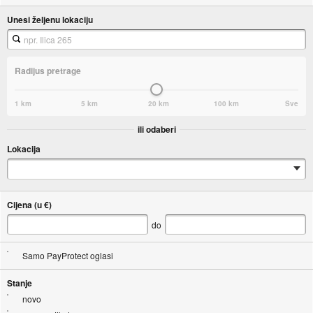
Unesi željenu lokaciju
Radijus pretrage
1 km
5 km
20 km
100 km
Sve
ili odaberi
Lokacija
Cijena (u €)
do
Samo PayProtect oglasi
Stanje
novo