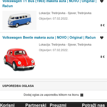
Volkswagen T1 Bus (1963) maketa auta | NOVO | Original |
Spremi oglas
Račun
Lokacija:
Trešnjevka - Sjever, Trešnjevka
Objavljen:
07.02.2022.
8 €
Volkswagen Beetle maketa auta | NOVO | Original | Račun
Spremi oglas
Lokacija:
Trešnjevka - Sjever, Trešnjevka
Objavljen:
07.02.2022.
8 €
USPOREDBA OGLASA
Dodaj oglas za usporedbu klikom na ikonu
Korisni
Partnerski
Preuzmi
Potraži nas