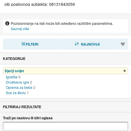
oib poslovnog subjekta: 08131843059
sjedište: Ulica Pavla Šubića 40, 10000 Zagreb
Pozicioniranje na listi može biti određeno različitim parametrima.
Saznaj više
FILTERI
SORTIRAJ
NAJNOVIJI
KATEGORIJE
Dječji svijet
Ukloni filter
Igračke
9
Društvene igre
2
Oprema za bebe
2
Sve za školu
1
FILTRIRAJ REZULTATE
Traži po naslovu ili šifri oglasa