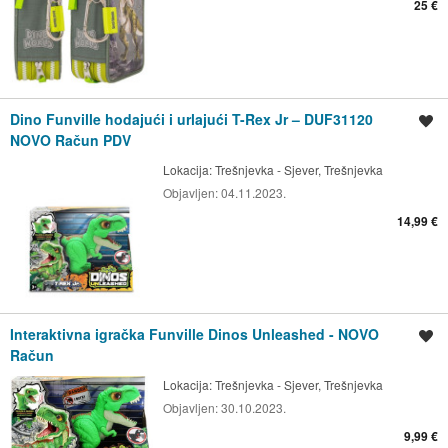
25 €
Dino Funville hodajući i urlajući T-Rex Jr – DUF31120
Spremi oglas
NOVO Račun PDV
Lokacija:
Trešnjevka - Sjever, Trešnjevka
Objavljen:
04.11.2023.
14,99 €
Interaktivna igračka Funville Dinos Unleashed - NOVO
Spremi oglas
Račun
Lokacija:
Trešnjevka - Sjever, Trešnjevka
Objavljen:
30.10.2023.
9,99 €