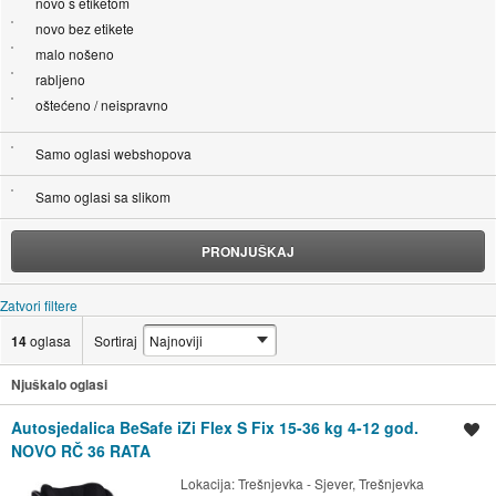
novo s etiketom
novo bez etikete
malo nošeno
rabljeno
oštećeno / neispravno
Samo oglasi webshopova
Samo oglasi sa slikom
PRONJUŠKAJ
Zatvori filtere
14
oglasa
Sortiraj
Njuškalo oglasi
Autosjedalica BeSafe iZi Flex S Fix 15-36 kg 4-12 god.
Spremi oglas
NOVO RČ 36 RATA
Lokacija:
Trešnjevka - Sjever, Trešnjevka