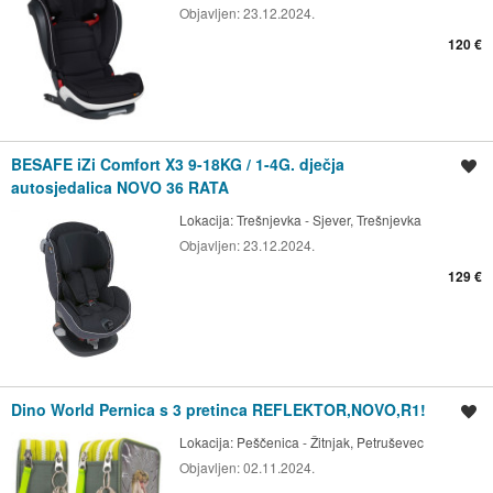
Objavljen:
23.12.2024.
120 €
BESAFE iZi Comfort X3 9-18KG / 1-4G. dječja
Spremi oglas
autosjedalica NOVO 36 RATA
Lokacija:
Trešnjevka - Sjever, Trešnjevka
Objavljen:
23.12.2024.
129 €
Dino World Pernica s 3 pretinca REFLEKTOR,NOVO,R1!
Spremi oglas
Lokacija:
Peščenica - Žitnjak, Petruševec
Objavljen:
02.11.2024.