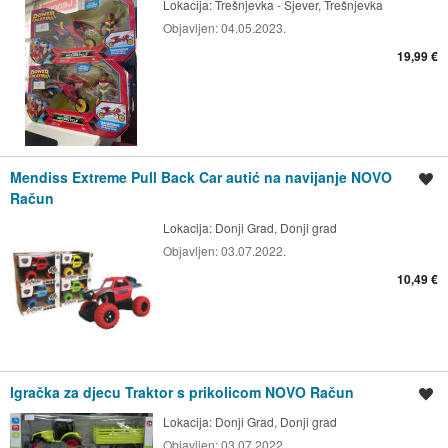
Lokacija:
Trešnjevka - Sjever, Trešnjevka
Objavljen:
04.05.2023.
19,99 €
Mendiss Extreme Pull Back Car autić na navijanje NOVO
Spremi oglas
Račun
Lokacija:
Donji Grad, Donji grad
Objavljen:
03.07.2022.
10,49 €
Igračka za djecu Traktor s prikolicom NOVO Račun
Spremi oglas
Lokacija:
Donji Grad, Donji grad
Objavljen:
03.07.2022.