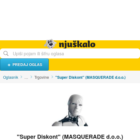
Hrana i piće
Turistički smještaj
Poslovi
Njuškalo naslovnica
PREDAJ OGLAS
Oglasnik
…
Trgovine
"Super Diskont" (MASQUERADE d.o.o.)
"Super Diskont" (MASQUERADE d.o.o.)