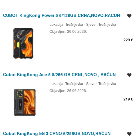
CUBOT KingKong Power 5 6/128GB CRNA,NOVO,RAČUN
Spremi oglas
Lokacija:
Trešnjevka - Sjever, Trešnjevka
Objavljen:
26.06.2026.
229 €
Cubot KingKong Ace 5 8/256 GB CRNI ,NOVO , RAČUN
Spremi oglas
Lokacija:
Trešnjevka - Sjever, Trešnjevka
Objavljen:
26.06.2026.
219 €
Cubot KingKong ES 3 CRNO 6/256GB,NOVO,RAČUN
Spremi oglas