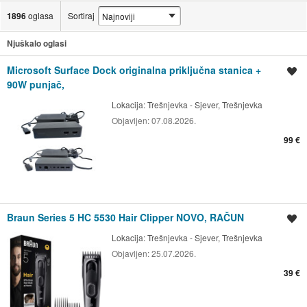
1896
oglasa
Sortiraj
Njuškalo oglasi
Microsoft Surface Dock originalna priključna stanica +
Spremi oglas
90W punjač,
Lokacija:
Trešnjevka - Sjever, Trešnjevka
Objavljen:
07.08.2026.
99 €
Braun Series 5 HC 5530 Hair Clipper NOVO, RAČUN
Spremi oglas
Lokacija:
Trešnjevka - Sjever, Trešnjevka
Objavljen:
25.07.2026.
39 €