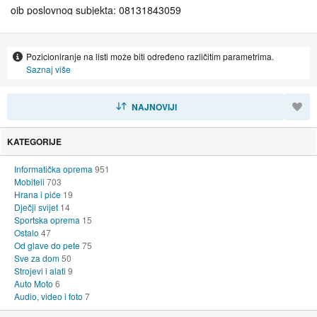
oib poslovnog subjekta: 08131843059
sjedište: Ulica Pavla Šubića 40, 10000 Zagreb
Pozicioniranje na listi može biti određeno različitim parametrima.
Saznaj više
SORTIRAJ
NAJNOVIJI
KATEGORIJE
Informatička oprema
951
Mobiteli
703
Hrana i piće
19
Dječji svijet
14
Sportska oprema
15
Ostalo
47
Od glave do pete
75
Sve za dom
50
Strojevi i alati
9
Auto Moto
6
Audio, video i foto
7