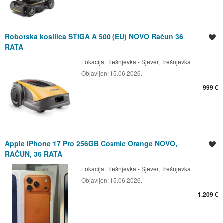
Robotska kosilica STIGA A 500 (EU) NOVO Račun 36
Spremi oglas
RATA
Lokacija:
Trešnjevka - Sjever, Trešnjevka
Objavljen:
15.06.2026.
999 €
Apple iPhone 17 Pro 256GB Cosmic Orange NOVO,
Spremi oglas
RAČUN, 36 RATA
Lokacija:
Trešnjevka - Sjever, Trešnjevka
Objavljen:
15.06.2026.
1.209 €