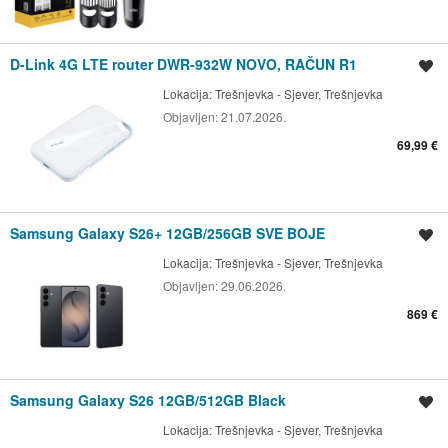
D-Link 4G LTE router DWR-932W NOVO, RAČUN R1
Spremi oglas
Lokacija:
Trešnjevka - Sjever, Trešnjevka
Objavljen:
21.07.2026.
69,99 €
Samsung Galaxy S26+ 12GB/256GB SVE BOJE
Spremi oglas
Lokacija:
Trešnjevka - Sjever, Trešnjevka
Objavljen:
29.06.2026.
869 €
Samsung Galaxy S26 12GB/512GB Black
Spremi oglas
Lokacija:
Trešnjevka - Sjever, Trešnjevka