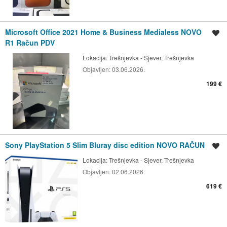
Microsoft Office 2021 Home & Business Medialess NOVO
Spremi oglas
R1 Račun PDV
Lokacija:
Trešnjevka - Sjever, Trešnjevka
Objavljen:
03.06.2026.
199 €
Sony PlayStation 5 Slim Bluray disc edition NOVO RAČUN
Spremi oglas
Lokacija:
Trešnjevka - Sjever, Trešnjevka
Objavljen:
02.06.2026.
619 €