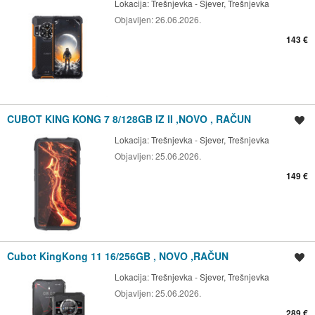
Lokacija:
Trešnjevka - Sjever, Trešnjevka
Objavljen:
26.06.2026.
143 €
CUBOT KING KONG 7 8/128GB IZ II ,NOVO , RAČUN
Spremi oglas
Lokacija:
Trešnjevka - Sjever, Trešnjevka
Objavljen:
25.06.2026.
149 €
Cubot KingKong 11 16/256GB , NOVO ,RAČUN
Spremi oglas
Lokacija:
Trešnjevka - Sjever, Trešnjevka
Objavljen:
25.06.2026.
289 €