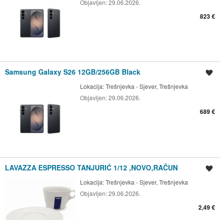
Objavljen:
29.06.2026.
823 €
Samsung Galaxy S26 12GB/256GB Black
Spremi oglas
Lokacija:
Trešnjevka - Sjever, Trešnjevka
Objavljen:
29.06.2026.
689 €
LAVAZZA ESPRESSO TANJURIĆ 1/12 ,NOVO,RAČUN
Spremi oglas
Lokacija:
Trešnjevka - Sjever, Trešnjevka
Objavljen:
29.06.2026.
2,49 €