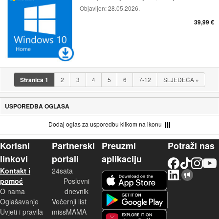
Objavljen:
28.05.2026.
39,99 €
Stranica
1
2
3
4
5
6
7-12
SLJEDEĆA
»
USPOREDBA OGLASA
Dodaj oglas za usporedbu klikom na ikonu
Korisni
Partnerski
Preuzmi
Potraži nas
linkovi
portali
aplikaciju
Facebook
TikTok
Instagram
YouTu
Kontakt i
24sata
LinkedIn
Njuškalo blog
iOS aplikacija
pomoć
Poslovni
O nama
dnevnik
Android aplikacija
Oglašavanje
Večernji list
Uvjeti i pravila
missMAMA