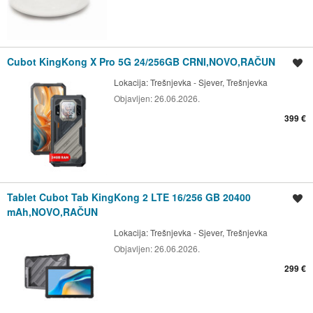
Cubot KingKong X Pro 5G 24/256GB CRNI,NOVO,RAČUN
Spremi oglas
Lokacija:
Trešnjevka - Sjever, Trešnjevka
Objavljen:
26.06.2026.
399 €
Tablet Cubot Tab KingKong 2 LTE 16/256 GB 20400
Spremi oglas
mAh,NOVO,RAČUN
Lokacija:
Trešnjevka - Sjever, Trešnjevka
Objavljen:
26.06.2026.
299 €