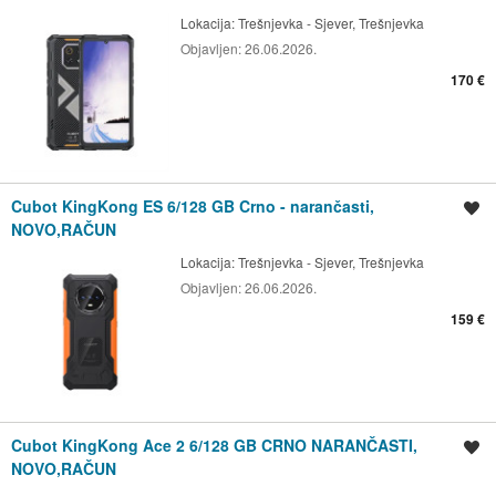
Lokacija:
Trešnjevka - Sjever, Trešnjevka
Objavljen:
26.06.2026.
170 €
Cubot KingKong ES 6/128 GB Crno - narančasti,
Spremi oglas
NOVO,RAČUN
Lokacija:
Trešnjevka - Sjever, Trešnjevka
Objavljen:
26.06.2026.
159 €
Cubot KingKong Ace 2 6/128 GB CRNO NARANČASTI,
Spremi oglas
NOVO,RAČUN