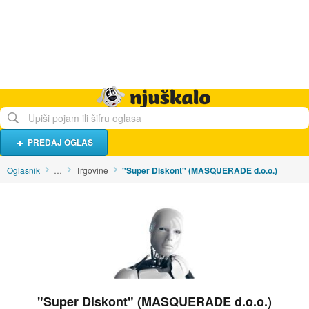
Hrana i piće
Turistički smještaj
Poslovi
Njuškalo naslovnica
PREDAJ OGLAS
Oglasnik
…
Trgovine
"Super Diskont" (MASQUERADE d.o.o.)
"Super Diskont" (MASQUERADE d.o.o.)