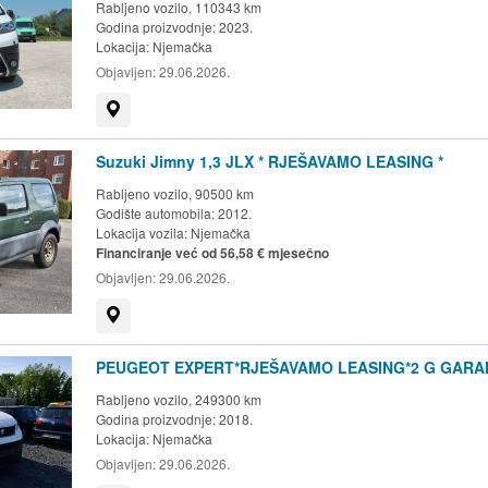
Rabljeno vozilo, 110343 km
Godina proizvodnje: 2023.
Lokacija:
Njemačka
Objavljen:
29.06.2026.
Prikaži na mapi
Suzuki Jimny 1,3 JLX * RJEŠAVAMO LEASING *
Rabljeno vozilo, 90500 km
Godište automobila: 2012.
Lokacija vozila:
Njemačka
Financiranje već od 56,58 € mjesečno
Objavljen:
29.06.2026.
Prikaži na mapi
PEUGEOT EXPERT*RJEŠAVAMO LEASING*2 G GARA
Rabljeno vozilo, 249300 km
Godina proizvodnje: 2018.
Lokacija:
Njemačka
Objavljen:
29.06.2026.