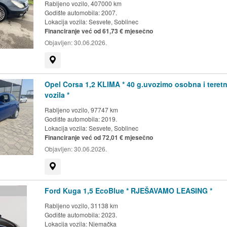
Rabljeno vozilo, 407000 km
Godište automobila: 2007.
Lokacija vozila:
Sesvete, Soblinec
Financiranje već od 61,73 € mjesečno
Objavljen:
30.06.2026.
Prikaži na mapi
Opel Corsa 1,2 KLIMA * 40 g.uvozimo osobna i teret
vozila *
Rabljeno vozilo, 97747 km
Godište automobila: 2019.
Lokacija vozila:
Sesvete, Soblinec
Financiranje već od 72,01 € mjesečno
Objavljen:
30.06.2026.
Prikaži na mapi
Ford Kuga 1,5 EcoBlue * RJEŠAVAMO LEASING *
Rabljeno vozilo, 31138 km
Godište automobila: 2023.
Lokacija vozila:
Njemačka