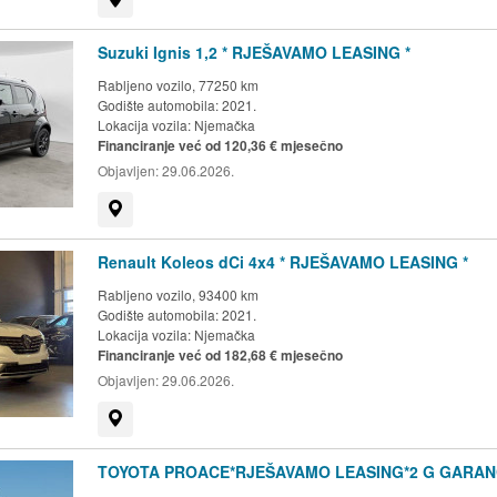
Suzuki Ignis 1,2 * RJEŠAVAMO LEASING *
Rabljeno vozilo, 77250 km
Godište automobila: 2021.
Lokacija vozila:
Njemačka
Financiranje već od 120,36 € mjesečno
Objavljen:
29.06.2026.
Prikaži na mapi
Renault Koleos dCi 4x4 * RJEŠAVAMO LEASING *
Rabljeno vozilo, 93400 km
Godište automobila: 2021.
Lokacija vozila:
Njemačka
Financiranje već od 182,68 € mjesečno
Objavljen:
29.06.2026.
Prikaži na mapi
TOYOTA PROACE*RJEŠAVAMO LEASING*2 G GARAN