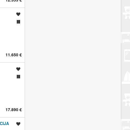
Spremi oglas
Usporedi s drugim oglasima
11.650 €
Spremi oglas
Usporedi s drugim oglasima
17.890 €
CIJA
Spremi oglas