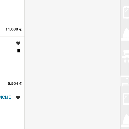
11.680 €
Spremi oglas
Usporedi s drugim oglasima
5.504 €
NCIJE
Spremi oglas