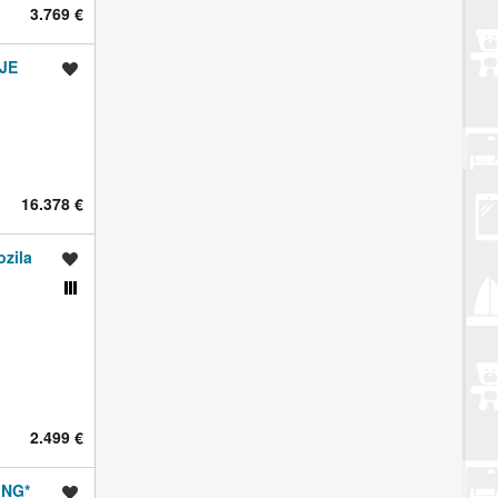
3.769 €
JE
Spremi oglas
16.378 €
ozila
Spremi oglas
Usporedi s drugim oglasima
2.499 €
ING*
Spremi oglas