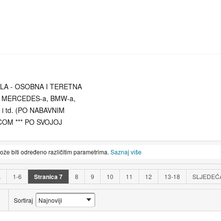
ILA - OSOBNA I TERETNA
Z MERCEDES-a, BMW-a,
i td. (PO NABAVNIM
COM *** PO SVOJOJ
 NAS PUTEM TELEFONA
A U RH.
može biti određeno različitim parametrima.
Saznaj više
A
1-6
Stranica
7
8
9
10
11
12
13-18
SLJEDEĆ
Sortiraj