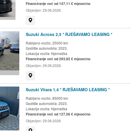
Financiranje već od 147,11 € mjesečno
Objavljen:
29.06.2026.
Prikaži na mapi
Suzuki Across 2,5 * RJEŠAVAMO LEASING *
Rabljeno vozilo, 25000 km
Godište automobila: 2023.
Lokacija vozila:
Njemačka
Financiranje već od 293,92 € mjesečno
Objavljen:
29.06.2026.
Prikaži na mapi
Suzuki Vitara 1,4 * RJEŠAVAMO LEASING *
Rabljeno vozilo, 85000 km
Godište automobila: 2023.
Lokacija vozila:
Njemačka
Financiranje već od 127,56 € mjesečno
Objavljen:
29.06.2026.
Prikaži na mapi