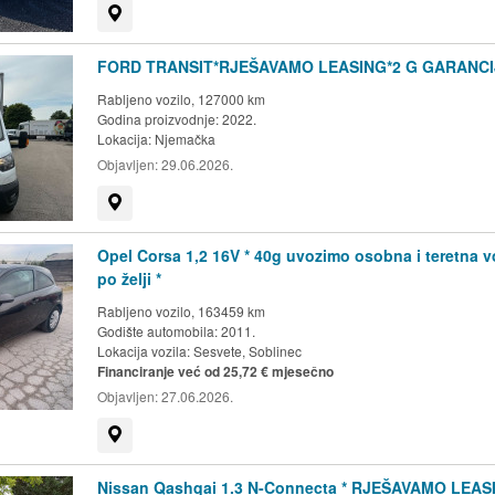
Prikaži na mapi
FORD TRANSIT*RJEŠAVAMO LEASING*2 G GARANCI
Rabljeno vozilo, 127000 km
Godina proizvodnje: 2022.
Lokacija:
Njemačka
Objavljen:
29.06.2026.
Prikaži na mapi
Opel Corsa 1,2 16V * 40g uvozimo osobna i teretna v
po želji *
Rabljeno vozilo, 163459 km
Godište automobila: 2011.
Lokacija vozila:
Sesvete, Soblinec
Financiranje već od 25,72 € mjesečno
Objavljen:
27.06.2026.
Prikaži na mapi
Nissan Qashqai 1.3 N-Connecta * RJEŠAVAMO LEAS