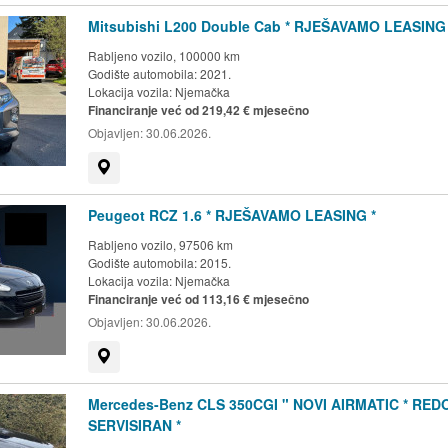
Mitsubishi L200 Double Cab * RJEŠAVAMO LEASING 
Rabljeno vozilo, 100000 km
Godište automobila: 2021.
Lokacija vozila:
Njemačka
Financiranje već od 219,42 € mjesečno
Objavljen:
30.06.2026.
Prikaži na mapi
Peugeot RCZ 1.6 * RJEŠAVAMO LEASING *
Rabljeno vozilo, 97506 km
Godište automobila: 2015.
Lokacija vozila:
Njemačka
Financiranje već od 113,16 € mjesečno
Objavljen:
30.06.2026.
Prikaži na mapi
Mercedes-Benz CLS 350CGI " NOVI AIRMATIC * RED
SERVISIRAN *