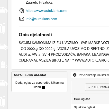
Zagreb, Hrvatska
https://www.autoklaric.com
info@autoklaric.com
Opis djelatnosti
SVOJIM KAMIONIMA IZ EU UVOZIMO - SVE MARKE VOZ
- OD 2000.g DO 2022.g. VOZILA UVOZIMO DIREKTNO I
AUDI-a, VW-a, SVIH PROIZVOĐAČA, BANAKA, LEASINGA 
CIJENAMA). VOZILA BIRATE NA *** WWW.AUTOKLARIC.
ŽELJI. KADA STE ODABRALI VOZILO, KONTAKTIRAJTE
ILI E-MAILA KAKO BI VAM IZRAČUNALI DOVOZ I DAVANJ
USPOREDBA OGLASA
Pozicioniranje na listi 
Dodaj oglas za usporedbu klikom na
ikonu
«
PRETHODN
1646
oglasa
Njuškalo oglasi