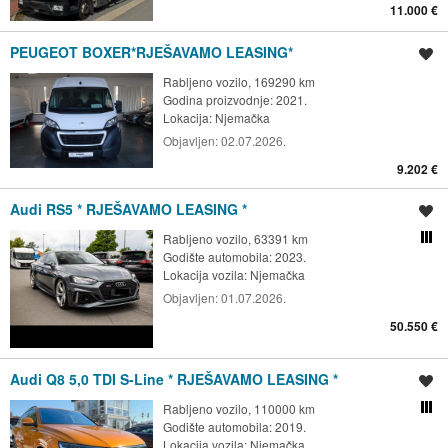
11.000 €
PEUGEOT BOXER*RJEŠAVAMO LEASING*
Spremi oglas
Rabljeno vozilo, 169290 km
Godina proizvodnje: 2021.
Lokacija:
Njemačka
Objavljen:
02.07.2026.
9.202 €
Audi RS5 * RJEŠAVAMO LEASING *
Spremi oglas
Rabljeno vozilo, 63391 km
Usporedi s drugim ogl
Godište automobila: 2023.
Lokacija vozila:
Njemačka
Objavljen:
01.07.2026.
50.550 €
Audi Q8 5,0 TDI S-Line * RJEŠAVAMO LEASING *
Spremi oglas
Rabljeno vozilo, 110000 km
Usporedi s drugim ogl
Godište automobila: 2019.
Lokacija vozila:
Njemačka