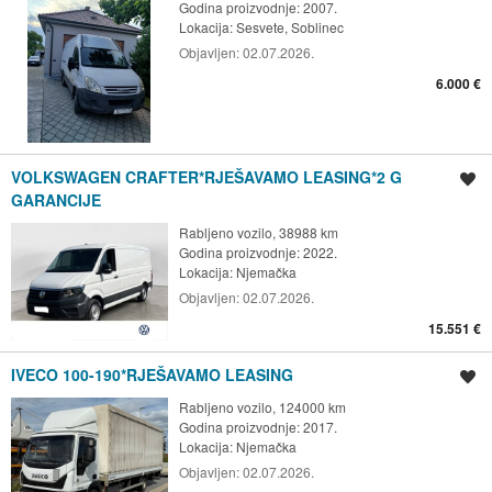
Godina proizvodnje: 2007.
Lokacija:
Sesvete, Soblinec
Objavljen:
02.07.2026.
6.000 €
VOLKSWAGEN CRAFTER*RJEŠAVAMO LEASING*2 G
Spremi oglas
GARANCIJE
Rabljeno vozilo, 38988 km
Godina proizvodnje: 2022.
Lokacija:
Njemačka
Objavljen:
02.07.2026.
15.551 €
IVECO 100-190*RJEŠAVAMO LEASING
Spremi oglas
Rabljeno vozilo, 124000 km
Godina proizvodnje: 2017.
Lokacija:
Njemačka
Objavljen:
02.07.2026.