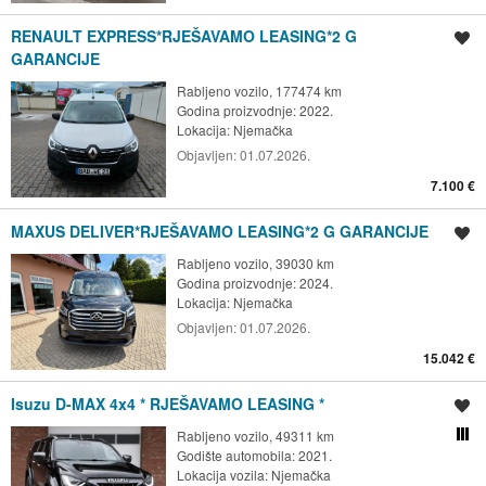
RENAULT EXPRESS*RJEŠAVAMO LEASING*2 G
Spremi oglas
GARANCIJE
Rabljeno vozilo, 177474 km
Godina proizvodnje: 2022.
Lokacija:
Njemačka
Objavljen:
01.07.2026.
7.100 €
MAXUS DELIVER*RJEŠAVAMO LEASING*2 G GARANCIJE
Spremi oglas
Rabljeno vozilo, 39030 km
Godina proizvodnje: 2024.
Lokacija:
Njemačka
Objavljen:
01.07.2026.
15.042 €
Isuzu D-MAX 4x4 * RJEŠAVAMO LEASING *
Spremi oglas
Rabljeno vozilo, 49311 km
Usporedi s drugim ogl
Godište automobila: 2021.
Lokacija vozila:
Njemačka