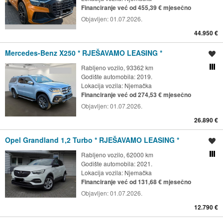
Financiranje već od 455,39 € mjesečno
Objavljen:
01.07.2026.
44.950 €
Mercedes-Benz X250 * RJEŠAVAMO LEASING *
Spremi oglas
Rabljeno vozilo, 93362 km
Usporedi s drugim ogl
Godište automobila: 2019.
Lokacija vozila:
Njemačka
Financiranje već od 274,53 € mjesečno
Objavljen:
01.07.2026.
26.890 €
Opel Grandland 1,2 Turbo * RJEŠAVAMO LEASING *
Spremi oglas
Rabljeno vozilo, 62000 km
Usporedi s drugim ogl
Godište automobila: 2021.
Lokacija vozila:
Njemačka
Financiranje već od 131,68 € mjesečno
Objavljen:
01.07.2026.
12.790 €