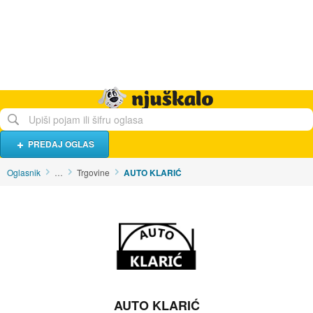
Hrana i piće
Turistički smještaj
Poslovi
Njuškalo naslovnica
PREDAJ OGLAS
Oglasnik
…
Trgovine
AUTO KLARIĆ
AUTO KLARIĆ