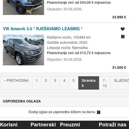
Financiranje već od 344,08 € mjesečno
Objavljen:
30.06.2026.
33.999 €
VW Amarok 3.0 * RJEŠAVAMO LEASING *
Spremi oglas
Rabljeno vozilo, 103484 km
Usporedi s drugim ogl
Godište automobila: 2020.
Lokacija vozila:
Njemačka
Financiranje već od 313,72 € mjesečno
Objavljen:
30.06.2026.
31.000 €
«
PRETHODNA
1
2
3
4
5
Stranica
7-
SLJEDE
6
12
USPOREDBA OGLASA
Dodaj oglas za usporedbu klikom na ikonu
Korisni
Partnerski
Preuzmi
Potraži nas