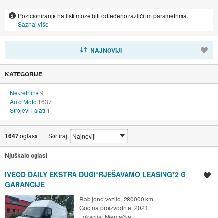
PO SVOJOJ ŽELJI. KADA STE ODABRALI VOZILO,
Pozicioniranje na listi može biti određeno različitim parametrima.
KONTAKTIRAJTE NAS PUTEM TELEFONA ILI E-MAILA KAKO BI
Saznaj više
VAM IZRAČUNALI DOVOZ I DAVANJA U RH.
SORTIRAJ
NAJNOVIJI
KATEGORIJE
Nekretnine
9
Auto Moto
1637
Strojevi i alati
1
1647
oglasa
Sortiraj
Njuškalo oglasi
IVECO DAILY EKSTRA DUGI*RJEŠAVAMO LEASING*2 G
Spremi oglas
GARANCIJE
Rabljeno vozilo, 280000 km
Godina proizvodnje: 2023.
Lokacija:
Njemačka