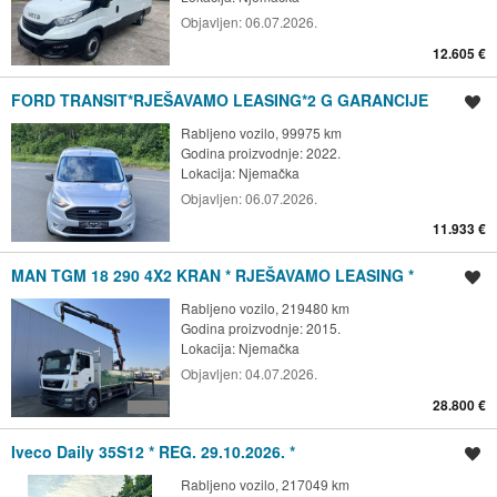
Objavljen:
06.07.2026.
12.605 €
FORD TRANSIT*RJEŠAVAMO LEASING*2 G GARANCIJE
Spremi oglas
Rabljeno vozilo, 99975 km
Godina proizvodnje: 2022.
Lokacija:
Njemačka
Objavljen:
06.07.2026.
11.933 €
MAN TGM 18 290 4X2 KRAN * RJEŠAVAMO LEASING *
Spremi oglas
Rabljeno vozilo, 219480 km
Godina proizvodnje: 2015.
Lokacija:
Njemačka
Objavljen:
04.07.2026.
28.800 €
Iveco Daily 35S12 * REG. 29.10.2026. *
Spremi oglas
Rabljeno vozilo, 217049 km