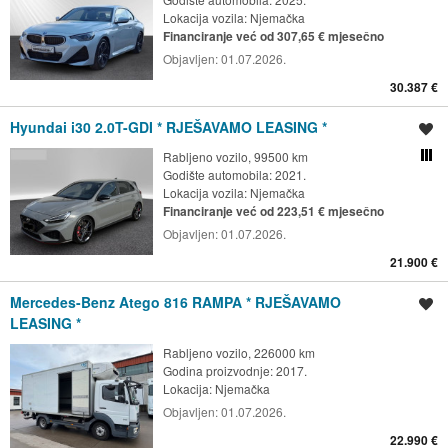
Lokacija vozila:
Njemačka
Financiranje već od 307,65 € mjesečno
Objavljen:
01.07.2026.
30.387 €
Hyundai i30 2.0T-GDI * RJEŠAVAMO LEASING *
Spremi oglas
Rabljeno vozilo, 99500 km
Usporedi s drugim ogl
Godište automobila: 2021.
Lokacija vozila:
Njemačka
Financiranje već od 223,51 € mjesečno
Objavljen:
01.07.2026.
21.900 €
Mercedes-Benz Atego 816 RAMPA * RJEŠAVAMO
Spremi oglas
LEASING *
Rabljeno vozilo, 226000 km
Godina proizvodnje: 2017.
Lokacija:
Njemačka
Objavljen:
01.07.2026.
22.990 €