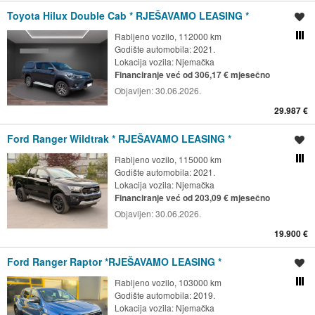
Toyota Hilux Double Cab * RJEŠAVAMO LEASING *
Spremi oglas
Rabljeno vozilo, 112000 km
Usporedi s drugim ogl
Godište automobila: 2021.
Lokacija vozila:
Njemačka
Financiranje već od 306,17 € mjesečno
Objavljen:
30.06.2026.
29.987 €
Ford Ranger Wildtrak * RJEŠAVAMO LEASING *
Spremi oglas
Rabljeno vozilo, 115000 km
Usporedi s drugim ogl
Godište automobila: 2021.
Lokacija vozila:
Njemačka
Financiranje već od 203,09 € mjesečno
Objavljen:
30.06.2026.
19.900 €
Ford Ranger Raptor *RJEŠAVAMO LEASING *
Spremi oglas
Rabljeno vozilo, 103000 km
Usporedi s drugim ogl
Godište automobila: 2019.
Lokacija vozila:
Njemačka