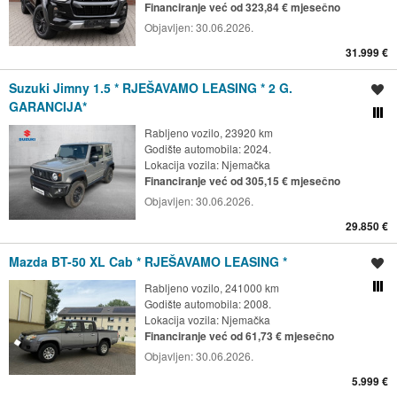
Financiranje već od 323,84 € mjesečno
Objavljen:
30.06.2026.
31.999 €
Suzuki Jimny 1.5 * RJEŠAVAMO LEASING * 2 G.
Spremi oglas
GARANCIJA*
Usporedi s drugim ogl
Rabljeno vozilo, 23920 km
Godište automobila: 2024.
Lokacija vozila:
Njemačka
Financiranje već od 305,15 € mjesečno
Objavljen:
30.06.2026.
29.850 €
Mazda BT-50 XL Cab * RJEŠAVAMO LEASING *
Spremi oglas
Rabljeno vozilo, 241000 km
Usporedi s drugim ogl
Godište automobila: 2008.
Lokacija vozila:
Njemačka
Financiranje već od 61,73 € mjesečno
Objavljen:
30.06.2026.
5.999 €