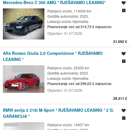
Mercedes-Benz C 300 AMG * RJEŠAVAMO LEASING*
Spremi oglas
Rabljeno vozilo, 114000 km
Usporedi s drugim ogl
Godište automobila: 2023.
Lokacija vozila:
Njemačka
Financiranje već od 314,73 € mjesečno
Objavljen:
01.07.2026.
31.092 €
Alfa Romeo Giulia 2,0 Competizione * RJEŠAVAMO
Spremi oglas
LEASING *
Usporedi s drugim ogl
Rabljeno vozilo, 25350 km
Godište automobila: 2023.
Lokacija vozila:
Njemačka
Financiranje već od 299,03 € mjesečno
Objavljen:
01.07.2026.
29.311 €
BMW serija 2 218i M-Sport * RJEŠAVAMO LEASING * 2 G.
Spremi oglas
GARANCIJA *
Usporedi s drugim ogl
Rabljeno vozilo, 14937 km
Godište automobila: 2025.