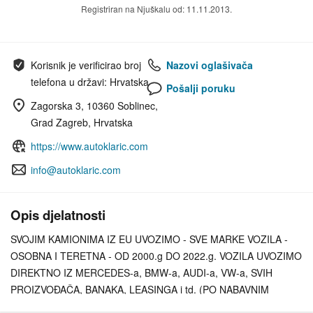
Registriran na Njuškalu od: 11.11.2013.
Korisnik je verificirao broj
Nazovi oglašivača
telefona u državi: Hrvatska
Pošalji poruku
Zagorska 3, 10360 Soblinec,
Grad Zagreb, Hrvatska
https://www.autoklaric.com
info@autoklaric.com
Opis djelatnosti
SVOJIM KAMIONIMA IZ EU UVOZIMO - SVE MARKE VOZILA -
OSOBNA I TERETNA - OD 2000.g DO 2022.g. VOZILA UVOZIMO
DIREKTNO IZ MERCEDES-a, BMW-a, AUDI-a, VW-a, SVIH
PROIZVOĐAČA, BANAKA, LEASINGA i td. (PO NABAVNIM
CIJENAMA). VOZILA BIRATE NA *** WWW.AUTOKLARIC.COM ***