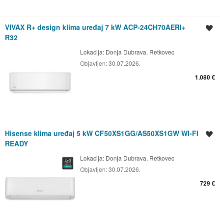
VIVAX R+ design klima uređaj 7 kW ACP-24CH70AERI+
Spremi oglas
R32
Lokacija:
Donja Dubrava, Retkovec
Objavljen:
30.07.2026.
1.080 €
Hisense klima uređaj 5 kW CF50XS1GG/AS50XS1GW WI-FI
Spremi oglas
READY
Lokacija:
Donja Dubrava, Retkovec
Objavljen:
30.07.2026.
729 €