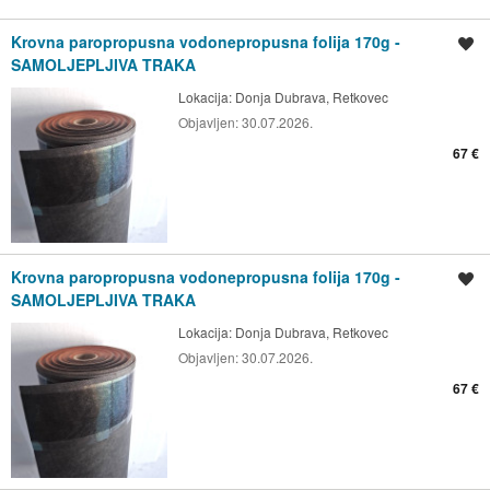
Krovna paropropusna vodonepropusna folija 170g -
Spremi oglas
SAMOLJEPLJIVA TRAKA
Lokacija:
Donja Dubrava, Retkovec
Objavljen:
30.07.2026.
67 €
Krovna paropropusna vodonepropusna folija 170g -
Spremi oglas
SAMOLJEPLJIVA TRAKA
Lokacija:
Donja Dubrava, Retkovec
Objavljen:
30.07.2026.
67 €