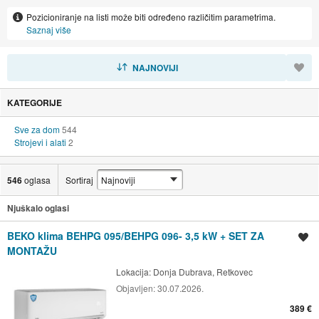
Pozicioniranje na listi može biti određeno različitim parametrima.
Saznaj više
SORTIRAJ
NAJNOVIJI
KATEGORIJE
Sve za dom
544
Strojevi i alati
2
546
oglasa
Sortiraj
Njuškalo oglasi
BEKO klima BEHPG 095/BEHPG 096- 3,5 kW + SET ZA
Spremi oglas
MONTAŽU
Lokacija:
Donja Dubrava, Retkovec
Objavljen:
30.07.2026.
389 €