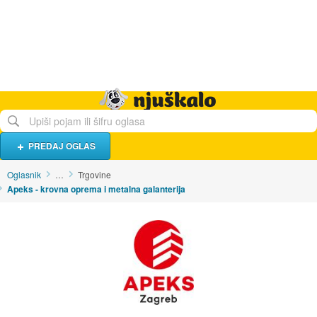
Hrana i piće
Turistički smještaj
Poslovi
Njuškalo naslovnica
PREDAJ OGLAS
Oglasnik
…
Trgovine
Apeks - krovna oprema i metalna galanterija