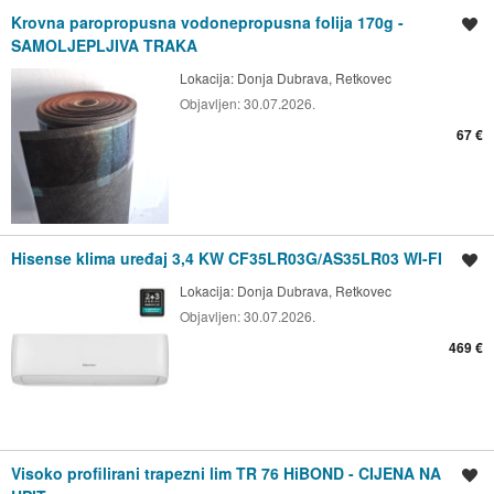
Krovna paropropusna vodonepropusna folija 170g -
Spremi oglas
SAMOLJEPLJIVA TRAKA
Lokacija:
Donja Dubrava, Retkovec
Objavljen:
30.07.2026.
67 €
Hisense klima uređaj 3,4 KW CF35LR03G/AS35LR03 WI-FI
Spremi oglas
Lokacija:
Donja Dubrava, Retkovec
Objavljen:
30.07.2026.
469 €
Visoko profilirani trapezni lim TR 76 HiBOND - CIJENA NA
Spremi oglas