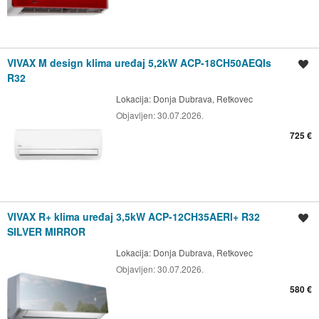
VIVAX M design klima uređaj 5,2kW ACP-18CH50AEQIs
Spremi oglas
R32
Lokacija:
Donja Dubrava, Retkovec
Objavljen:
30.07.2026.
725 €
VIVAX R+ klima uređaj 3,5kW ACP-12CH35AERI+ R32
Spremi oglas
SILVER MIRROR
Lokacija:
Donja Dubrava, Retkovec
Objavljen:
30.07.2026.
580 €