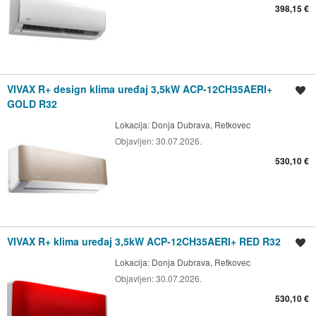
398,15 €
VIVAX R+ design klima uređaj 3,5kW ACP-12CH35AERI+
Spremi oglas
GOLD R32
Lokacija:
Donja Dubrava, Retkovec
Objavljen:
30.07.2026.
530,10 €
VIVAX R+ klima uređaj 3,5kW ACP-12CH35AERI+ RED R32
Spremi oglas
Lokacija:
Donja Dubrava, Retkovec
Objavljen:
30.07.2026.
530,10 €