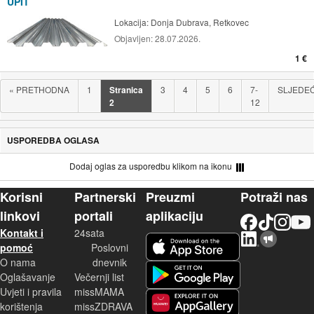
UPIT
Lokacija:
Donja Dubrava, Retkovec
Objavljen:
28.07.2026.
1 €
«
PRETHODNA
1
Stranica
3
4
5
6
7-
SLJEDE
2
12
USPOREDBA OGLASA
Dodaj oglas za usporedbu klikom na ikonu
Korisni
Partnerski
Preuzmi
Potraži nas
linkovi
portali
aplikaciju
Facebook
TikTok
Instagram
YouTu
Kontakt i
24sata
LinkedIn
Njuškalo blog
iOS aplikacija
pomoć
Poslovni
O nama
dnevnik
Android aplikacija
Oglašavanje
Večernji list
Uvjeti i pravila
missMAMA
korištenja
missZDRAVA
Huawei aplikacija