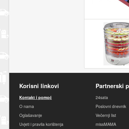
Korisni linkovi
Partnerski p
Kontakt i pomoć
24sata
O nama
Poslovni dnevnik
Oglašavanje
Večernji list
Uvjeti i pravila korištenja
missMAMA