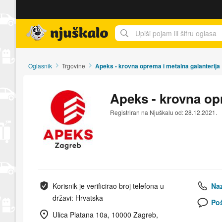
Njuškalo naslovnica
Oglasnik
Trgovine
Apeks - krovna oprema i metalna galanterija
Apeks - krovna opr
Registriran na Njuškalu od: 28.12.2021.
Korisnik je verificirao broj telefona u
Naz
državi: Hrvatska
Poš
Ulica Platana 10a, 10000 Zagreb,