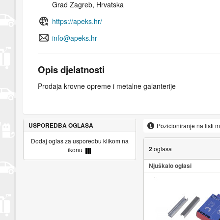
Grad Zagreb, Hrvatska
https://apeks.hr/
info@apeks.hr
Opis djelatnosti
Prodaja krovne opreme i metalne galanterije
USPOREDBA OGLASA
Pozicioniranje na listi 
Dodaj oglas za usporedbu klikom na
2
oglasa
ikonu
Njuškalo oglasi