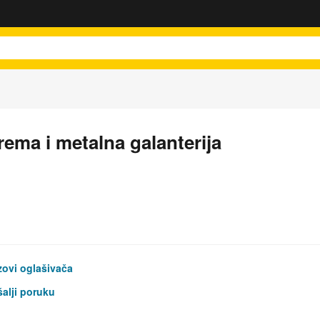
ema i metalna galanterija
ovi oglašivača
alji poruku