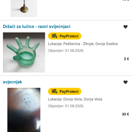
Držači za lučice - razni svijećnjaci
Spremi oglas
PayProtect
Lokacija:
Peščenica - Žitnjak, Donje Svetice
Objavljen:
01.08.2026.
2 €
svjecnjak
Spremi oglas
PayProtect
Lokacija:
Donja Voća, Donja Voća
Objavljen:
01.08.2026.
30 €