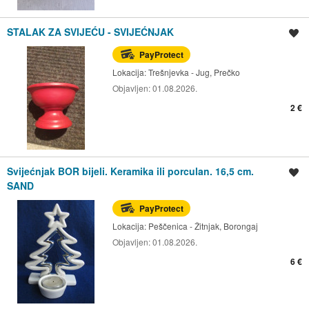
STALAK ZA SVIJEĆU - SVIJEĆNJAK
Spremi oglas
PayProtect
Lokacija:
Trešnjevka - Jug, Prečko
Objavljen:
01.08.2026.
2 €
Svijećnjak BOR bijeli. Keramika ili porculan. 16,5 cm.
Spremi oglas
SAND
PayProtect
Lokacija:
Peščenica - Žitnjak, Borongaj
Objavljen:
01.08.2026.
6 €