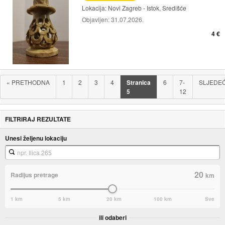
Lokacija:
Novi Zagreb - Istok, Središće
Objavljen:
31.07.2026.
4 €
«
PRETHODNA
1
2
3
4
Stranica
6
7-
SLJEDE
5
12
FILTRIRAJ REZULTATE
Unesi željenu lokaciju
20
Radijus pretrage
km
1 km
5 km
20 km
100 km
Sve
ili odaberi