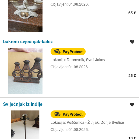
Objavljen:
01.08.2026.
65 €
bakreni svjećnjak-kalez
Spremi oglas
PayProtect
Lokacija:
Dubrovnik, Sveti Jakov
Objavljen:
01.08.2026.
25 €
Svijećnjak iz Indije
Spremi oglas
PayProtect
Lokacija:
Peščenica - Žitnjak, Donje Svetice
Objavljen:
01.08.2026.
10 €