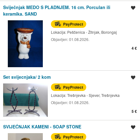
Sviječnjak MEDO S PLADNJEM. 16 cm. Porculan ili
Spremi oglas
keramika. SAND
PayProtect
Lokacija:
Peščenica - Žitnjak, Borongaj
Objavljen:
01.08.2026.
4 €
Set svijecnjaka/ 2 kom
Spremi oglas
PayProtect
Lokacija:
Trešnjevka - Sjever, Trešnjevka
Objavljen:
01.08.2026.
5 €
SVIJEĆNJAK KAMENI - SOAP STONE
Spremi oglas
PayProtect