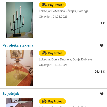
PayProtect
Lokacija:
Peščenica - Žitnjak, Borongaj
Objavljen:
01.08.2026.
9 €
Petrolejka staklena
Spremi oglas
PayProtect
Lokacija:
Donja Dubrava, Donja Dubrava
Objavljen:
01.08.2026.
26,41 €
Svijećnjak
Spremi oglas
PayProtect