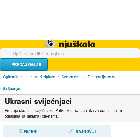
Hrana i piće
Turistički smještaj
Poslovi
Njuškalo naslovnica
PREDAJ OGLAS
Oglasnik
…
Marketplace
Sve za dom
Dekoracije za dom
Svijećnjaci
Ukrasni svijećnjaci
Prodaja ukrasnih svijećnjaka. Veliki izbor svijećnjaka za dom u malim
oglasima sa slikama i cijenama.
FILTERI
SORTIRAJ
NAJNOVIJI