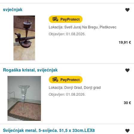
svječnjak
Spremi oglas
PayProtect
Lokacija:
Sveti Juraj Na Bregu, Pleškovec
Objavljen:
01.08.2026.
19,91 €
Rogaška kristal, svijećnjak
Spremi oglas
PayProtect
Lokacija:
Donji Grad, Donji grad
Objavljen:
01.08.2026.
30 €
Svijećnjak metal. 5-svijeća. 51,5 x 33cm.LEX8
Spremi oglas