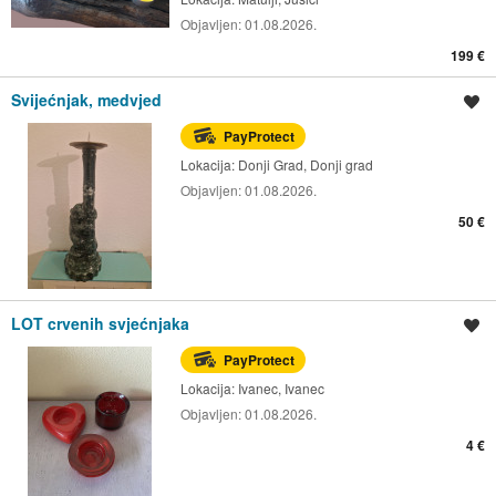
Objavljen:
01.08.2026.
199 €
Svijećnjak, medvjed
Spremi oglas
PayProtect
Lokacija:
Donji Grad, Donji grad
Objavljen:
01.08.2026.
50 €
LOT crvenih svjećnjaka
Spremi oglas
PayProtect
Lokacija:
Ivanec, Ivanec
Objavljen:
01.08.2026.
4 €