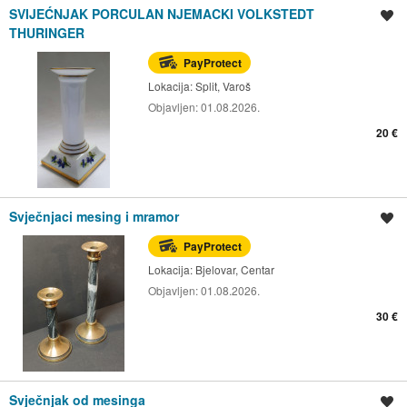
SVIJEĆNJAK PORCULAN NJEMACKI VOLKSTEDT
Spremi oglas
THURINGER
PayProtect
Lokacija:
Split, Varoš
Objavljen:
01.08.2026.
20 €
Svječnjaci mesing i mramor
Spremi oglas
PayProtect
Lokacija:
Bjelovar, Centar
Objavljen:
01.08.2026.
30 €
Svječnjak od mesinga
Spremi oglas