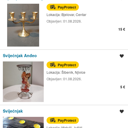
PayProtect
Lokacija:
Bjelovar, Centar
Objavljen:
01.08.2026.
15 €
Svijećnjak Anđeo
Spremi oglas
PayProtect
Lokacija:
Šibenik, Njivice
Objavljen:
01.08.2026.
5 €
Svijećnjak
Spremi oglas
PayProtect
Lokacija:
Matulji, Jušići