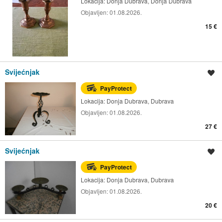
Lokacija:
Donja Dubrava, Donja Dubrava
Objavljen:
01.08.2026.
15 €
Svijećnjak
Spremi oglas
PayProtect
Lokacija:
Donja Dubrava, Dubrava
Objavljen:
01.08.2026.
27 €
Svijećnjak
Spremi oglas
PayProtect
Lokacija:
Donja Dubrava, Dubrava
Objavljen:
01.08.2026.
20 €