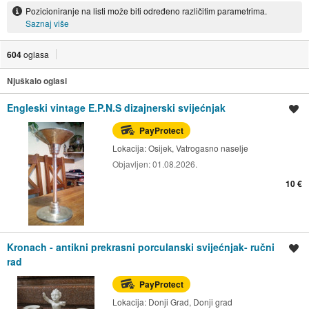
Pozicioniranje na listi može biti određeno različitim parametrima.
Saznaj više
604
oglasa
Njuškalo oglasi
Engleski vintage E.P.N.S dizajnerski svijećnjak
Spremi oglas
PayProtect
Lokacija:
Osijek, Vatrogasno naselje
Objavljen:
01.08.2026.
10 €
Kronach - antikni prekrasni porculanski svijećnjak- ručni
Spremi oglas
rad
PayProtect
Lokacija:
Donji Grad, Donji grad