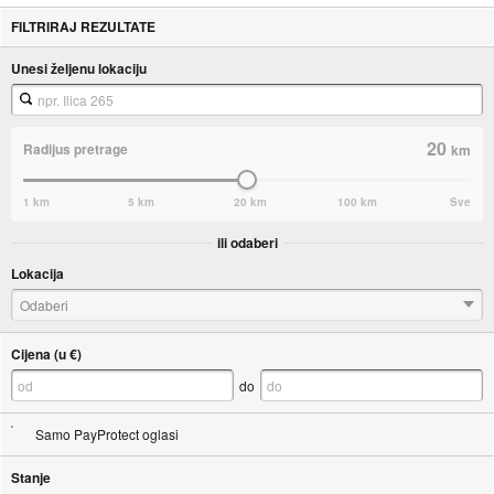
FILTRIRAJ REZULTATE
Unesi željenu lokaciju
20
Radijus pretrage
km
1 km
5 km
20 km
100 km
Sve
ili odaberi
Lokacija
Odaberi
Cijena (u €)
do
Samo PayProtect oglasi
Stanje