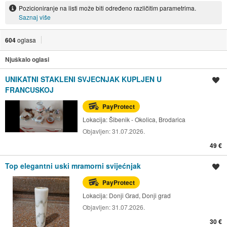
Pozicioniranje na listi može biti određeno različitim parametrima.
Saznaj više
604
oglasa
Njuškalo oglasi
UNIKATNI STAKLENI SVJECNJAK KUPLJEN U
Spremi oglas
FRANCUSKOJ
PayProtect
Lokacija:
Šibenik - Okolica, Brodarica
Objavljen:
31.07.2026.
49 €
Top elegantni uski mramorni svijećnjak
Spremi oglas
PayProtect
Lokacija:
Donji Grad, Donji grad
Objavljen:
31.07.2026.
30 €