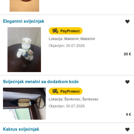
Elegantni svijećnjak
Spremi oglas
PayProtect
Lokacija:
Maksimir, Maksimir
Objavljen:
30.07.2026.
20 €
Svijećnjak metalni sa dodatkom kože
Spremi oglas
PayProtect
Lokacija:
Šenkovec, Šenkovec
Objavljen:
30.07.2026.
4 €
Kaktus svijećnjak
Spremi oglas