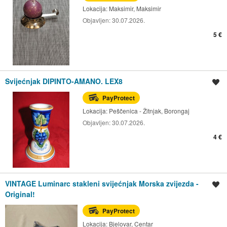
Lokacija:
Maksimir, Maksimir
Objavljen:
30.07.2026.
5 €
Svijećnjak DIPINTO-AMANO. LEX8
Spremi oglas
PayProtect
Lokacija:
Peščenica - Žitnjak, Borongaj
Objavljen:
30.07.2026.
4 €
VINTAGE Luminarc stakleni svijećnjak Morska zvijezda -
Spremi oglas
Original!
PayProtect
Lokacija:
Bjelovar, Centar