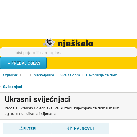
Hrana i piće
Turistički smještaj
Poslovi
Njuškalo naslovnica
PREDAJ OGLAS
Oglasnik
…
Marketplace
Sve za dom
Dekoracije za dom
Svijećnjaci
Ukrasni svijećnjaci
Prodaja ukrasnih svijećnjaka. Veliki izbor svijećnjaka za dom u malim
oglasima sa slikama i cijenama.
FILTERI
SORTIRAJ
NAJNOVIJI