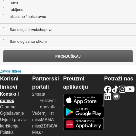
novo
rabljeno
oštećeno / neispravno
Samo oglasi webshopova
Samo oglasi sa slikom
PRONJUŠKAJ
Zatvori filtere
Korisni
Partnerski
Preuzmi
Potraži nas
linkovi
portali
aplikaciju
Facebook
TikTok
Instagram
YouTu
Kontakt i
24sata
LinkedIn
Njuškalo blog
iOS aplikacija
pomoć
Poslovni
O nama
dnevnik
Android aplikacija
Oglašavanje
Večernji list
Uvjeti i pravila
missMAMA
korištenja
missZDRAVA
Huawei aplikacija
Politika
Miss7