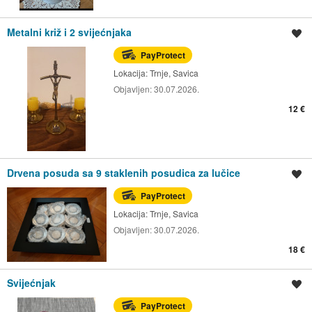
Metalni križ i 2 svijećnjaka
Spremi oglas
PayProtect
Lokacija:
Trnje, Savica
Objavljen:
30.07.2026.
12 €
Drvena posuda sa 9 staklenih posudica za lučice
Spremi oglas
PayProtect
Lokacija:
Trnje, Savica
Objavljen:
30.07.2026.
18 €
Svijećnjak
Spremi oglas
PayProtect