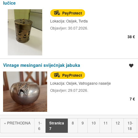
lučice
PayProtect
Lokacija:
Osijek, Tvrđa
Objavljen:
30.07.2026.
38 €
Vintage mesingani svijećnjak jabuka
Spremi oglas
PayProtect
Lokacija:
Osijek, Vatrogasno naselje
Objavljen:
29.07.2026.
7 €
«
PRETHODNA
1-
Stranica
8
9
10
11
12
13-
6
7
18