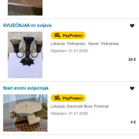
SVIJEĆNJAK-tri svijeće
Spremi oglas
PayProtect
Lokacija:
Trešnjevka - Sjever, Trešnjevka
Objavljen:
31.07.2026.
25 €
Stari stolni svijećnjak
Spremi oglas
PayProtect
Lokacija:
Slavonski Brod, Podvinje
Objavljen:
31.07.2026.
4 €