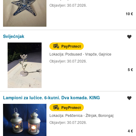
Objavljen:
30.07.2026.
10 €
Svijećnjak
Spremi oglas
PayProtect
Lokacija:
Podsused - Vrapče, Gajnice
Objavljen:
30.07.2026.
5 €
Lampioni za lučice. 6-kutni. Dva komada. KING
Spremi oglas
PayProtect
Lokacija:
Peščenica - Žitnjak, Borongaj
Objavljen:
30.07.2026.
4 €