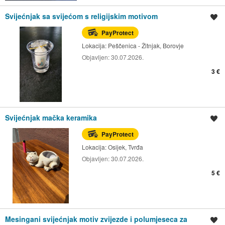
Svijećnjak sa svijećom s religijskim motivom
Spremi oglas
PayProtect
Lokacija:
Peščenica - Žitnjak, Borovje
Objavljen:
30.07.2026.
3 €
Svijećnjak mačka keramika
Spremi oglas
PayProtect
Lokacija:
Osijek, Tvrđa
Objavljen:
30.07.2026.
5 €
Mesingani svijećnjak motiv zvijezde i polumjeseca za
Spremi oglas