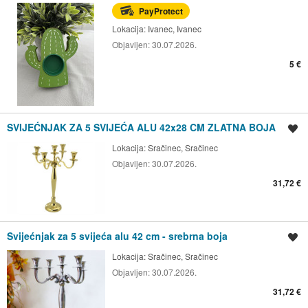
PayProtect
Lokacija:
Ivanec, Ivanec
Objavljen:
30.07.2026.
5 €
SVIJEĆNJAK ZA 5 SVIJEĆA ALU 42x28 CM ZLATNA BOJA
Spremi oglas
Lokacija:
Sračinec, Sračinec
Objavljen:
30.07.2026.
31,72 €
Svijećnjak za 5 svijeća alu 42 cm - srebrna boja
Spremi oglas
Lokacija:
Sračinec, Sračinec
Objavljen:
30.07.2026.
31,72 €