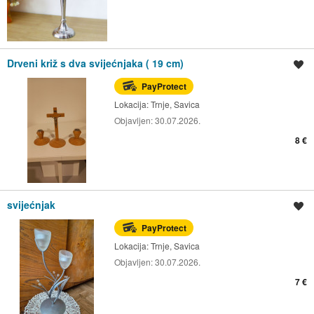
Drveni križ s dva svijećnjaka ( 19 cm)
Spremi oglas
PayProtect
Lokacija:
Trnje, Savica
Objavljen:
30.07.2026.
8 €
svijećnjak
Spremi oglas
PayProtect
Lokacija:
Trnje, Savica
Objavljen:
30.07.2026.
7 €