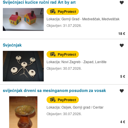
Svijećnjaci kućice ručni rad Art by art
Spremi oglas
PayProtect
Lokacija:
Gornji Grad - Medveščak, Medveščak
Objavljen:
31.07.2026.
18 €
Svjećnjak
Spremi oglas
PayProtect
Lokacija:
Novi Zagreb - Zapad, Lanište
Objavljen:
30.07.2026.
5 €
svijećnjak drveni sa mesinganom posudom za vosak
Spremi oglas
PayProtect
Lokacija:
Osijek, Gornji grad / Centar
Objavljen:
30.07.2026.
4 €