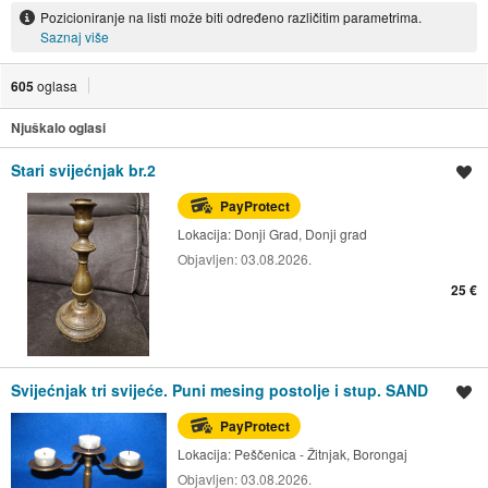
Pozicioniranje na listi može biti određeno različitim parametrima.
Saznaj više
605
oglasa
Njuškalo oglasi
Stari svijećnjak br.2
Spremi oglas
PayProtect
Lokacija:
Donji Grad, Donji grad
Objavljen:
03.08.2026.
25 €
Svijećnjak tri svijeće. Puni mesing postolje i stup. SAND
Spremi oglas
PayProtect
Lokacija:
Peščenica - Žitnjak, Borongaj
Objavljen:
03.08.2026.