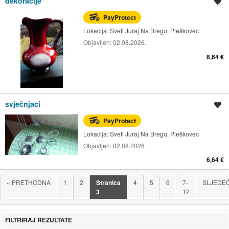
dekoracije
Spremi oglas
PayProtect
Lokacija:
Sveti Juraj Na Bregu, Pleškovec
Objavljen:
02.08.2026.
6,64 €
svječnjaci
Spremi oglas
PayProtect
Lokacija:
Sveti Juraj Na Bregu, Pleškovec
Objavljen:
02.08.2026.
6,64 €
«
PRETHODNA
1
2
Stranica
4
5
6
7-
SLJEDE
3
12
FILTRIRAJ REZULTATE