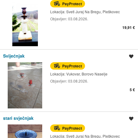
PayProtect
Lokacija:
Sveti Juraj Na Bregu, Pleškovec
Objavljen:
03.08.2026.
19,91 €
Svijećnjak
Spremi oglas
PayProtect
Lokacija:
Vukovar, Borovo Naselje
Objavljen:
03.08.2026.
5 €
stari svječnjak
Spremi oglas
PayProtect
Lokacija:
Sveti Juraj Na Bregu, Pleškovec