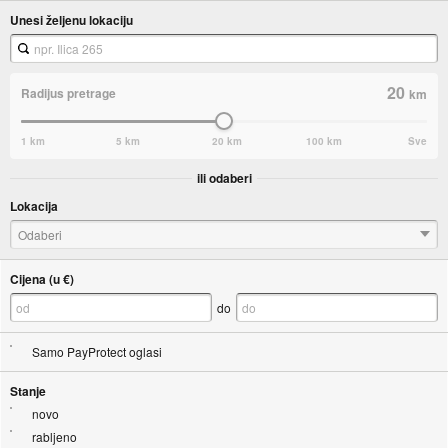
Unesi željenu lokaciju
20
Radijus pretrage
km
1 km
5 km
20 km
100 km
Sve
ili odaberi
Lokacija
Odaberi
Cijena (u €)
do
Samo PayProtect oglasi
Stanje
novo
rabljeno