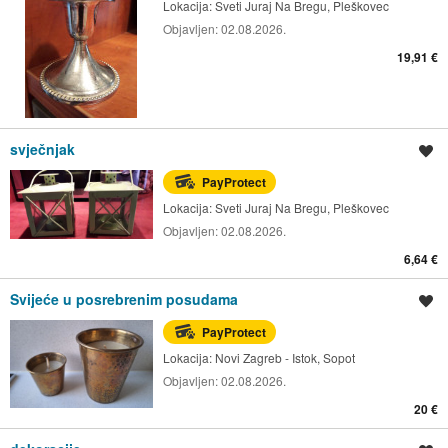
Lokacija:
Sveti Juraj Na Bregu, Pleškovec
Objavljen:
02.08.2026.
19,91 €
svječnjak
Spremi oglas
PayProtect
Lokacija:
Sveti Juraj Na Bregu, Pleškovec
Objavljen:
02.08.2026.
6,64 €
Svijeće u posrebrenim posudama
Spremi oglas
PayProtect
Lokacija:
Novi Zagreb - Istok, Sopot
Objavljen:
02.08.2026.
20 €