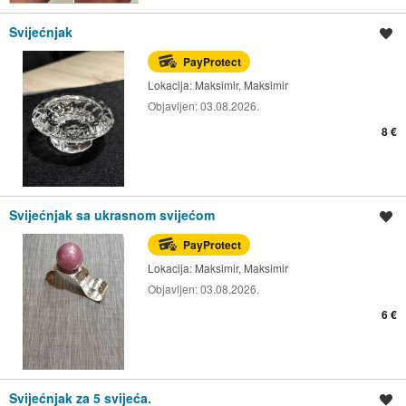
Svijećnjak
Spremi oglas
PayProtect
Lokacija:
Maksimir, Maksimir
Objavljen:
03.08.2026.
8 €
Svijećnjak sa ukrasnom svijećom
Spremi oglas
PayProtect
Lokacija:
Maksimir, Maksimir
Objavljen:
03.08.2026.
6 €
Svijećnjak za 5 svijeća.
Spremi oglas