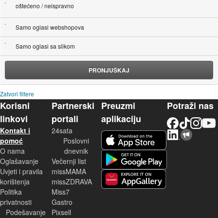
oštećeno / neispravno
Samo oglasi webshopova
Samo oglasi sa slikom
PRONJUŠKAJ
Zatvori filtere
Korisni
Partnerski
Preuzmi
Potraži nas
linkovi
portali
aplikaciju
Facebook
TikTok
Instagram
YouTu
Kontakt i
24sata
LinkedIn
Njuškalo blog
iOS aplikacija
pomoć
Poslovni
O nama
dnevnik
Android aplikacija
Oglašavanje
Večernji list
Uvjeti i pravila
missMAMA
korištenja
missZDRAVA
Huawei aplikacija
Politika
Miss7
privatnosti
Gastro
Podešavanje
Pixsell