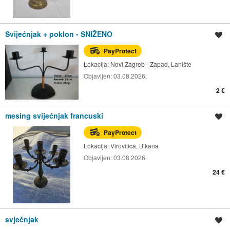
Svijećnjak + poklon - SNIŽENO
Spremi oglas
PayProtect
Lokacija:
Novi Zagreb - Zapad, Lanište
Objavljen:
03.08.2026.
2 €
mesing svijećnjak francuski
Spremi oglas
PayProtect
Lokacija:
Virovitica, Bikana
Objavljen:
03.08.2026.
24 €
svječnjak
Spremi oglas