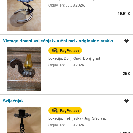
Objavljen:
03.08.2026.
19,91 €
Vintage drveni svijećnjak- ručni rad - originalno staklo
Spremi oglas
PayProtect
Lokacija:
Donji Grad, Donji grad
Objavljen:
03.08.2026.
25 €
Svijećnjak
Spremi oglas
PayProtect
Lokacija:
Trešnjevka - Jug, Srednjaci
Objavljen:
03.08.2026.