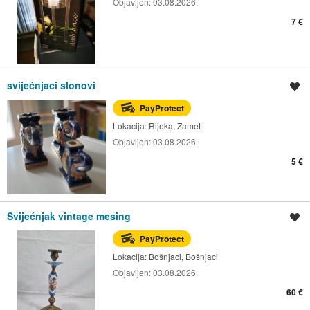
Objavljen:
03.08.2026.
7 €
svijećnjaci slonovi
Spremi oglas
PayProtect
Lokacija:
Rijeka, Zamet
Objavljen:
03.08.2026.
5 €
Svijećnjak vintage mesing
Spremi oglas
PayProtect
Lokacija:
Bošnjaci, Bošnjaci
Objavljen:
03.08.2026.
60 €