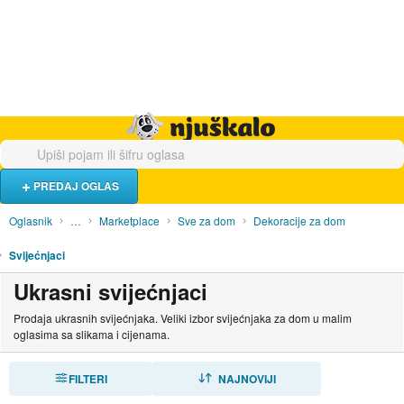
Hrana i piće
Turistički smještaj
Poslovi
Njuškalo naslovnica
PREDAJ OGLAS
Oglasnik
…
Marketplace
Sve za dom
Dekoracije za dom
Svijećnjaci
Ukrasni svijećnjaci
Prodaja ukrasnih svijećnjaka. Veliki izbor svijećnjaka za dom u malim
oglasima sa slikama i cijenama.
FILTERI
SORTIRAJ
NAJNOVIJI