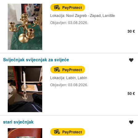
PayProtect
Lokacija:
Novi Zagreb - Zapad, Lanište
Objavljen:
03.08.2026.
30 €
Sviječnjak svijecnjak za svijeće
Spremi oglas
PayProtect
Lokacija:
Labin, Labin
Objavljen:
03.08.2026.
50 €
stari svječnjak
Spremi oglas
PayProtect