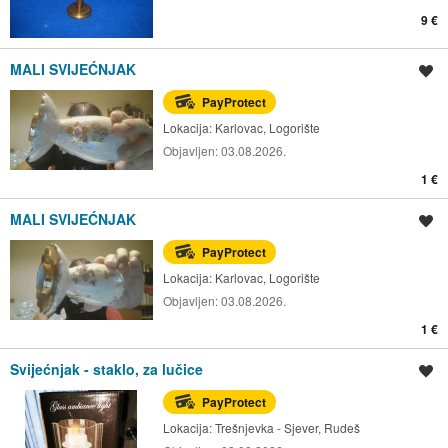
9 €
MALI SVIJEĆNJAK
Spremi oglas
PayProtect
Lokacija:
Karlovac, Logorište
Objavljen:
03.08.2026.
1 €
MALI SVIJEĆNJAK
Spremi oglas
PayProtect
Lokacija:
Karlovac, Logorište
Objavljen:
03.08.2026.
1 €
Svijećnjak - staklo, za lučice
Spremi oglas
PayProtect
Lokacija:
Trešnjevka - Sjever, Rudeš