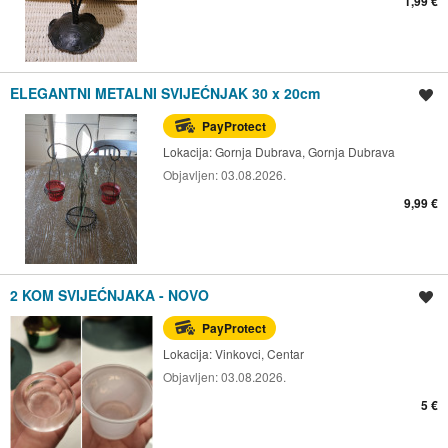
1,99 €
ELEGANTNI METALNI SVIJEĆNJAK 30 x 20cm
Spremi oglas
PayProtect
Lokacija:
Gornja Dubrava, Gornja Dubrava
Objavljen:
03.08.2026.
9,99 €
2 KOM SVIJEĆNJAKA - NOVO
Spremi oglas
PayProtect
Lokacija:
Vinkovci, Centar
Objavljen:
03.08.2026.
5 €