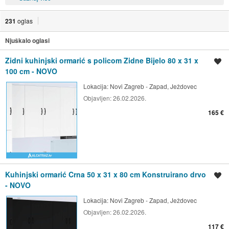
231
oglas
Njuškalo oglasi
Zidni kuhinjski ormarić s policom Zidne Bijelo 80 x 31 x
Spremi oglas
100 cm - NOVO
Lokacija:
Novi Zagreb - Zapad, Ježdovec
Objavljen:
26.02.2026.
165 €
Kuhinjski ormarić Crna 50 x 31 x 80 cm Konstruirano drvo
Spremi oglas
- NOVO
Lokacija:
Novi Zagreb - Zapad, Ježdovec
Objavljen:
26.02.2026.
117 €