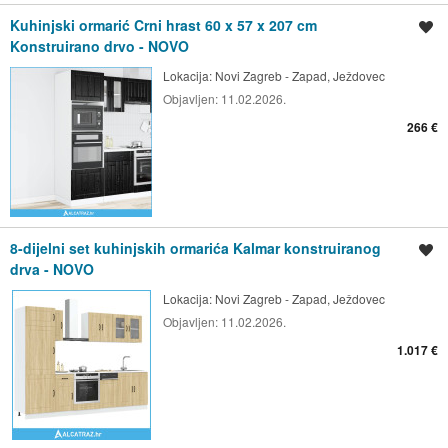
Kuhinjski ormarić Crni hrast 60 x 57 x 207 cm
Spremi oglas
Konstruirano drvo - NOVO
Lokacija:
Novi Zagreb - Zapad, Ježdovec
Objavljen:
11.02.2026.
266 €
8-dijelni set kuhinjskih ormarića Kalmar konstruiranog
Spremi oglas
drva - NOVO
Lokacija:
Novi Zagreb - Zapad, Ježdovec
Objavljen:
11.02.2026.
1.017 €