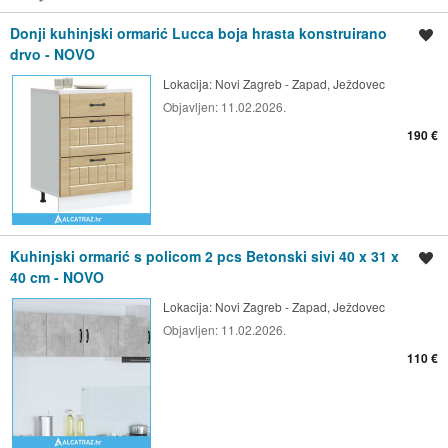
Donji kuhinjski ormarić Lucca boja hrasta konstruirano
Spremi oglas
drvo - NOVO
Lokacija:
Novi Zagreb - Zapad, Ježdovec
Objavljen:
11.02.2026.
190 €
Kuhinjski ormarić s policom 2 pcs Betonski sivi 40 x 31 x
Spremi oglas
40 cm - NOVO
Lokacija:
Novi Zagreb - Zapad, Ježdovec
Objavljen:
11.02.2026.
110 €