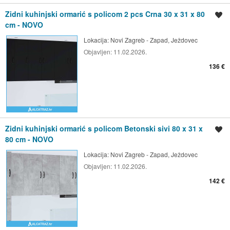
Zidni kuhinjski ormarić s policom 2 pcs Crna 30 x 31 x 80
Spremi oglas
cm - NOVO
Lokacija:
Novi Zagreb - Zapad, Ježdovec
Objavljen:
11.02.2026.
136 €
Zidni kuhinjski ormarić s policom Betonski sivi 80 x 31 x
Spremi oglas
80 cm - NOVO
Lokacija:
Novi Zagreb - Zapad, Ježdovec
Objavljen:
11.02.2026.
142 €