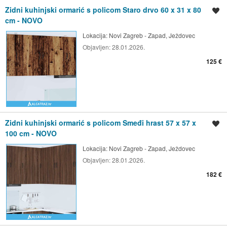
Zidni kuhinjski ormarić s policom Staro drvo 60 x 31 x 80
Spremi oglas
cm - NOVO
Lokacija:
Novi Zagreb - Zapad, Ježdovec
Objavljen:
28.01.2026.
125 €
Zidni kuhinjski ormarić s policom Smeđi hrast 57 x 57 x
Spremi oglas
100 cm - NOVO
Lokacija:
Novi Zagreb - Zapad, Ježdovec
Objavljen:
28.01.2026.
182 €