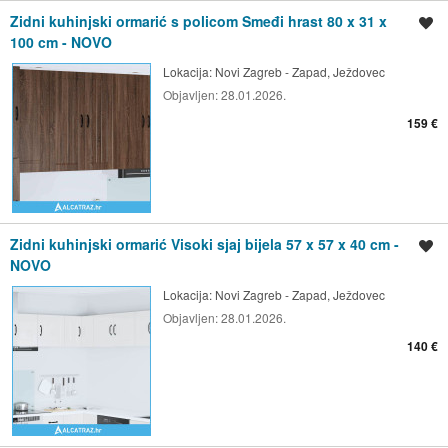
Zidni kuhinjski ormarić s policom Smeđi hrast 80 x 31 x
Spremi oglas
100 cm - NOVO
Lokacija:
Novi Zagreb - Zapad, Ježdovec
Objavljen:
28.01.2026.
159 €
Zidni kuhinjski ormarić Visoki sjaj bijela 57 x 57 x 40 cm -
Spremi oglas
NOVO
Lokacija:
Novi Zagreb - Zapad, Ježdovec
Objavljen:
28.01.2026.
140 €