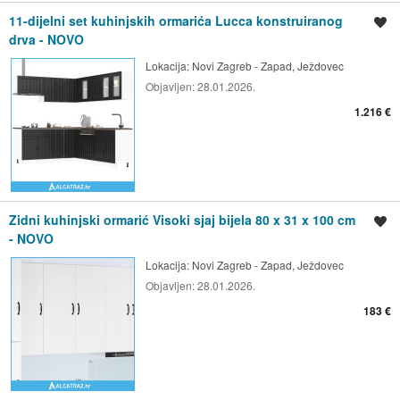
11-dijelni set kuhinjskih ormarića Lucca konstruiranog
Spremi oglas
drva - NOVO
Lokacija:
Novi Zagreb - Zapad, Ježdovec
Objavljen:
28.01.2026.
1.216 €
Zidni kuhinjski ormarić Visoki sjaj bijela 80 x 31 x 100 cm
Spremi oglas
- NOVO
Lokacija:
Novi Zagreb - Zapad, Ježdovec
Objavljen:
28.01.2026.
183 €