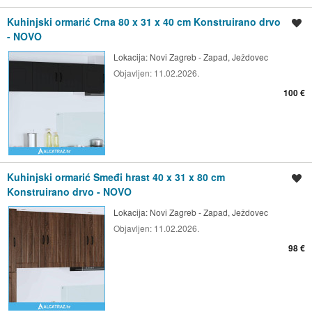
Kuhinjski ormarić Crna 80 x 31 x 40 cm Konstruirano drvo
Spremi oglas
- NOVO
Lokacija:
Novi Zagreb - Zapad, Ježdovec
Objavljen:
11.02.2026.
100 €
Kuhinjski ormarić Smeđi hrast 40 x 31 x 80 cm
Spremi oglas
Konstruirano drvo - NOVO
Lokacija:
Novi Zagreb - Zapad, Ježdovec
Objavljen:
11.02.2026.
98 €