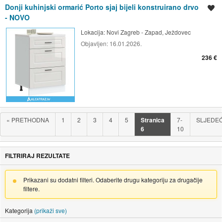
Donji kuhinjski ormarić Porto sjaj bijeli konstruirano drvo
Spremi oglas
- NOVO
Lokacija:
Novi Zagreb - Zapad, Ježdovec
Objavljen:
16.01.2026.
236 €
«
PRETHODNA
1
2
3
4
5
Stranica
7-
SLJEDE
6
10
FILTRIRAJ REZULTATE
Prikazani su dodatni filteri. Odaberite drugu kategoriju za drugačije
filtere.
Kategorija
(prikaži sve)