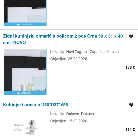
Zidni kuhinjski ormarić s policom 2 pcs Crna 50 x 31 x 40
Spremi oglas
cm - NOVO
Lokacija:
Novi Zagreb - Zapad, Ježdovec
Objavljen:
26.02.2026.
138 €
Kuhinjski ormarić D50*D37*V86
Spremi oglas
Lokacija:
Đakovo, Đakovo
Objavljen:
15.02.2026.
111 €