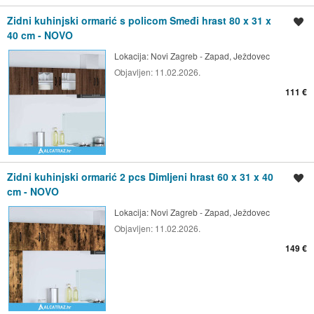
Zidni kuhinjski ormarić s policom Smeđi hrast 80 x 31 x
Spremi oglas
40 cm - NOVO
Lokacija:
Novi Zagreb - Zapad, Ježdovec
Objavljen:
11.02.2026.
111 €
Zidni kuhinjski ormarić 2 pcs Dimljeni hrast 60 x 31 x 40
Spremi oglas
cm - NOVO
Lokacija:
Novi Zagreb - Zapad, Ježdovec
Objavljen:
11.02.2026.
149 €