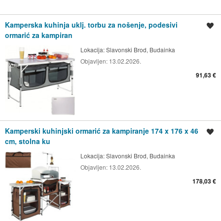
Kamperska kuhinja uklj. torbu za nošenje, podesivi
Spremi oglas
ormarić za kampiran
Lokacija:
Slavonski Brod, Budainka
Objavljen:
13.02.2026.
91,63 €
Kamperski kuhinjski ormarić za kampiranje 174 x 176 x 46
Spremi oglas
cm, stolna ku
Lokacija:
Slavonski Brod, Budainka
Objavljen:
13.02.2026.
178,03 €