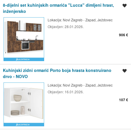
8-dijelni set kuhinjskih ormarića "Lucca" dimljeni hrast,
Spremi oglas
inženjersko
Lokacija:
Novi Zagreb - Zapad, Ježdovec
Objavljen:
28.01.2026.
906 €
Kuhinjski zidni ormarić Porto boja hrasta konstruirano
Spremi oglas
drvo - NOVO
Lokacija:
Novi Zagreb - Zapad, Ježdovec
Objavljen:
16.01.2026.
107 €