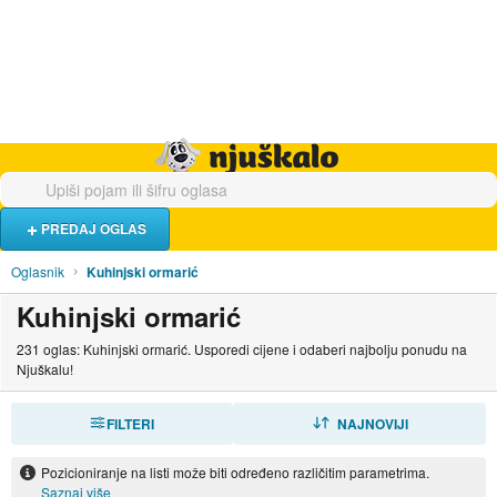
Hrana i piće
Turistički smještaj
Poslovi
Njuškalo naslovnica
PREDAJ OGLAS
Oglasnik
Kuhinjski ormarić
Kuhinjski ormarić
231 oglas: Kuhinjski ormarić. Usporedi cijene i odaberi najbolju ponudu na
Njuškalu!
FILTERI
SORTIRAJ
NAJNOVIJI
Pozicioniranje na listi može biti određeno različitim parametrima.
Saznaj više