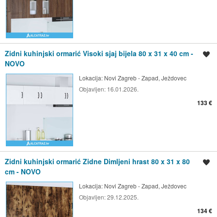
Zidni kuhinjski ormarić Visoki sjaj bijela 80 x 31 x 40 cm -
Spremi oglas
NOVO
Lokacija:
Novi Zagreb - Zapad, Ježdovec
Objavljen:
16.01.2026.
133 €
Zidni kuhinjski ormarić Zidne Dimljeni hrast 80 x 31 x 80
Spremi oglas
cm - NOVO
Lokacija:
Novi Zagreb - Zapad, Ježdovec
Objavljen:
29.12.2025.
134 €