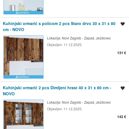
Kuhinjski ormarić s policom 2 pcs Staro drvo 30 x 31 x 80
Spremi oglas
cm - NOVO
Lokacija:
Novi Zagreb - Zapad, Ježdovec
Objavljen:
11.12.2025.
131 €
Kuhinjski ormarić 2 pcs Dimljeni hrast 40 x 31 x 80 cm -
Spremi oglas
NOVO
Lokacija:
Novi Zagreb - Zapad, Ježdovec
Objavljen:
11.12.2025.
142 €