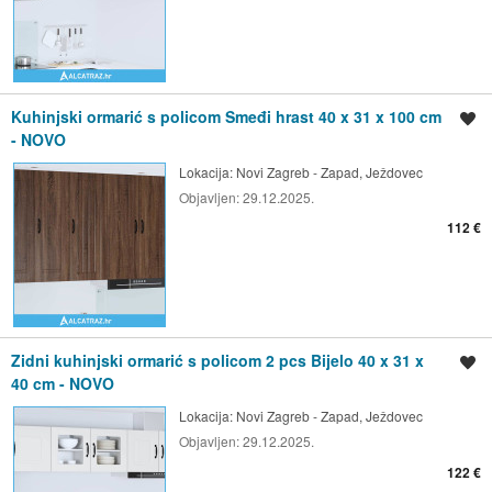
Kuhinjski ormarić s policom Smeđi hrast 40 x 31 x 100 cm
Spremi oglas
- NOVO
Lokacija:
Novi Zagreb - Zapad, Ježdovec
Objavljen:
29.12.2025.
112 €
Zidni kuhinjski ormarić s policom 2 pcs Bijelo 40 x 31 x
Spremi oglas
40 cm - NOVO
Lokacija:
Novi Zagreb - Zapad, Ježdovec
Objavljen:
29.12.2025.
122 €