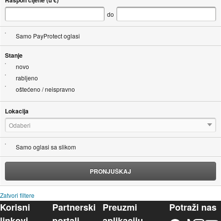
Raspon cijene (u €)
do
Samo PayProtect oglasi
Stanje
novo
rabljeno
oštećeno / neispravno
Lokacija
Odaberi
Samo oglasi sa slikom
PRONJUŠKAJ
Zatvori filtere
Korisni
Partnerski
Preuzmi
Potraži nas
linkovi
portali
aplikaciju
Facebook
TikTok
Instagram
YouTu