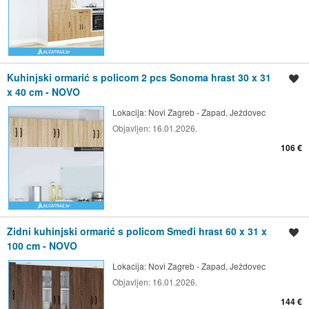
Kuhinjski ormarić s policom 2 pcs Sonoma hrast 30 x 31
Spremi oglas
x 40 cm - NOVO
Lokacija:
Novi Zagreb - Zapad, Ježdovec
Objavljen:
16.01.2026.
106 €
Zidni kuhinjski ormarić s policom Smeđi hrast 60 x 31 x
Spremi oglas
100 cm - NOVO
Lokacija:
Novi Zagreb - Zapad, Ježdovec
Objavljen:
16.01.2026.
144 €