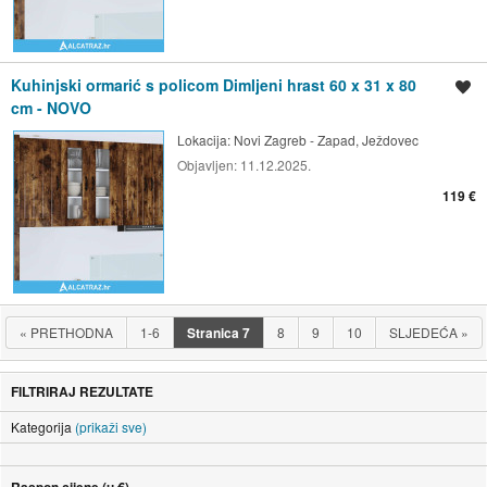
Kuhinjski ormarić s policom Dimljeni hrast 60 x 31 x 80
Spremi oglas
cm - NOVO
Lokacija:
Novi Zagreb - Zapad, Ježdovec
Objavljen:
11.12.2025.
119 €
«
PRETHODNA
1-6
Stranica
7
8
9
10
SLJEDEĆA
»
FILTRIRAJ REZULTATE
Kategorija
(prikaži sve)