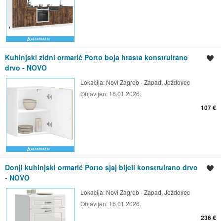
Kuhinjski zidni ormarić Porto boja hrasta konstruirano
Spremi oglas
drvo - NOVO
Lokacija:
Novi Zagreb - Zapad, Ježdovec
Objavljen:
16.01.2026.
107 €
Donji kuhinjski ormarić Porto sjaj bijeli konstruirano drvo
Spremi oglas
- NOVO
Lokacija:
Novi Zagreb - Zapad, Ježdovec
Objavljen:
16.01.2026.
236 €