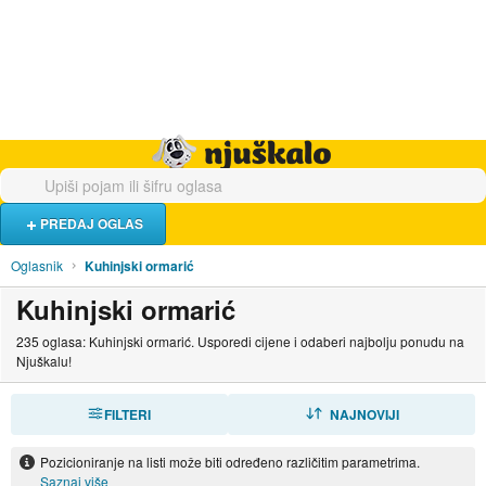
Hrana i piće
Turistički smještaj
Poslovi
Njuškalo naslovnica
PREDAJ OGLAS
Oglasnik
Kuhinjski ormarić
Kuhinjski ormarić
235 oglasa: Kuhinjski ormarić. Usporedi cijene i odaberi najbolju ponudu na
Njuškalu!
FILTERI
SORTIRAJ
NAJNOVIJI
Pozicioniranje na listi može biti određeno različitim parametrima.
Saznaj više