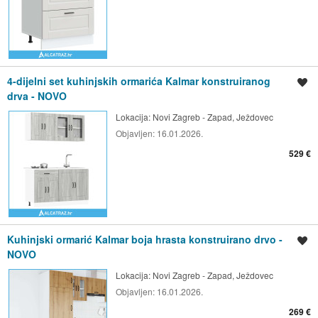
4-dijelni set kuhinjskih ormarića Kalmar konstruiranog
Spremi oglas
drva - NOVO
Lokacija:
Novi Zagreb - Zapad, Ježdovec
Objavljen:
16.01.2026.
529 €
Kuhinjski ormarić Kalmar boja hrasta konstruirano drvo -
Spremi oglas
NOVO
Lokacija:
Novi Zagreb - Zapad, Ježdovec
Objavljen:
16.01.2026.
269 €