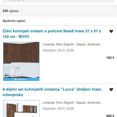
235
oglasa
Njuškalo oglasi
Zidni kuhinjski ormarić s policom Smeđi hrast 57 x 57 x
Spremi oglas
100 cm - NOVO
Lokacija:
Novi Zagreb - Zapad, Ježdovec
Objavljen:
28.01.2026.
182 €
8-dijelni set kuhinjskih ormarića "Lucca" dimljeni hrast,
Spremi oglas
inženjersko
Lokacija:
Novi Zagreb - Zapad, Ježdovec
Objavljen:
28.01.2026.
906 €