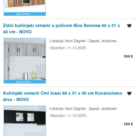
Zidni kuhinjski ormarić s policom Siva Sonoma 60 x 31 x
Spremi oglas
40 cm - NOVO
Lokacija:
Novi Zagreb - Zapad, Ježdovec
Objavljen:
11.12.2025.
104 €
Kuhinjski ormarić Crni hrast 80 x 31 x 40 cm Konstruirano
Spremi oglas
drvo - NOVO
Lokacija:
Novi Zagreb - Zapad, Ježdovec
Objavljen:
11.12.2025.
104 €