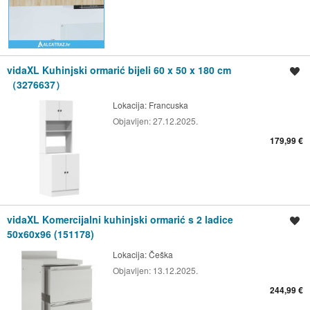
vidaXL Kuhinjski ormarić bijeli 60 x 50 x 180 cm
Spremi oglas
（3276637）
Lokacija:
Francuska
Objavljen:
27.12.2025.
179,99 €
vidaXL Komercijalni kuhinjski ormarić s 2 ladice
Spremi oglas
50x60x96 (151178)
Lokacija:
Češka
Objavljen:
13.12.2025.
244,99 €