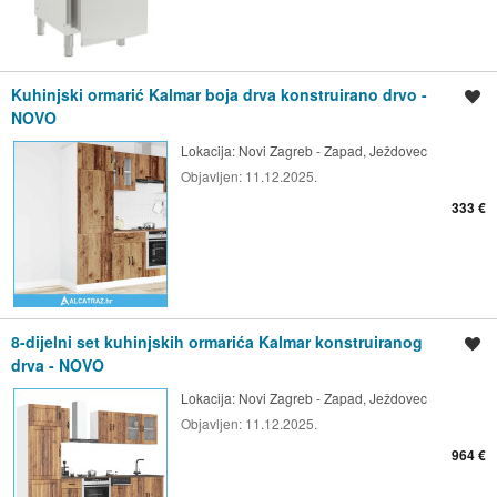
Kuhinjski ormarić Kalmar boja drva konstruirano drvo -
Spremi oglas
NOVO
Lokacija:
Novi Zagreb - Zapad, Ježdovec
Objavljen:
11.12.2025.
333 €
8-dijelni set kuhinjskih ormarića Kalmar konstruiranog
Spremi oglas
drva - NOVO
Lokacija:
Novi Zagreb - Zapad, Ježdovec
Objavljen:
11.12.2025.
964 €