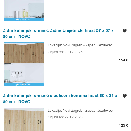
Zidni kuhinjski ormarić Zidne Umjetnički hrast 57 x 57 x
Spremi oglas
80 cm - NOVO
Lokacija:
Novi Zagreb - Zapad, Ježdovec
Objavljen:
29.12.2025.
154 €
Zidni kuhinjski ormarić s policom Sonoma hrast 60 x 31 x
Spremi oglas
80 cm - NOVO
Lokacija:
Novi Zagreb - Zapad, Ježdovec
Objavljen:
29.12.2025.
125 €