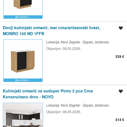
Donji kuhinjski ormarić, mat crna/artisantski hrast,
Spremi oglas
MONRO 105 ND 1FFB
Lokacija:
Novi Zagreb - Zapad, Ježdovec
Objavljen:
08.05.2026.
329 €
Kuhinjski ormarić za sudoper Porto 2 pcs Crna
Spremi oglas
Konstruirano drvo - NOVO
Lokacija:
Novi Zagreb - Zapad, Ježdovec
Objavljen:
08.05.2026.
314 €