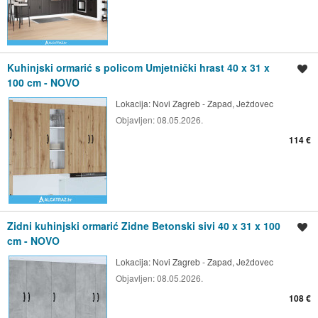
Kuhinjski ormarić s policom Umjetnički hrast 40 x 31 x
Spremi oglas
100 cm - NOVO
Lokacija:
Novi Zagreb - Zapad, Ježdovec
Objavljen:
08.05.2026.
114 €
Zidni kuhinjski ormarić Zidne Betonski sivi 40 x 31 x 100
Spremi oglas
cm - NOVO
Lokacija:
Novi Zagreb - Zapad, Ježdovec
Objavljen:
08.05.2026.
108 €