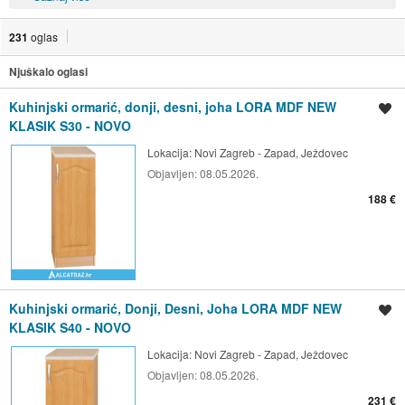
231
oglas
Njuškalo oglasi
Kuhinjski ormarić, donji, desni, joha LORA MDF NEW
Spremi oglas
KLASIK S30 - NOVO
Lokacija:
Novi Zagreb - Zapad, Ježdovec
Objavljen:
08.05.2026.
188 €
Kuhinjski ormarić, Donji, Desni, Joha LORA MDF NEW
Spremi oglas
KLASIK S40 - NOVO
Lokacija:
Novi Zagreb - Zapad, Ježdovec
Objavljen:
08.05.2026.
231 €