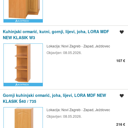
Kuhinjski ormarić, kutni, gornji, lijevi, joha, LORA MDF
Spremi oglas
NEW KLASIK W3
Lokacija:
Novi Zagreb - Zapad, Ježdovec
Objavljen:
08.05.2026.
107 €
Gornji kuhinjski ormarić, joha, lijevi, LORA MDF NEW
Spremi oglas
KLASIK Š40 / 735
Lokacija:
Novi Zagreb - Zapad, Ježdovec
Objavljen:
08.05.2026.
216 €