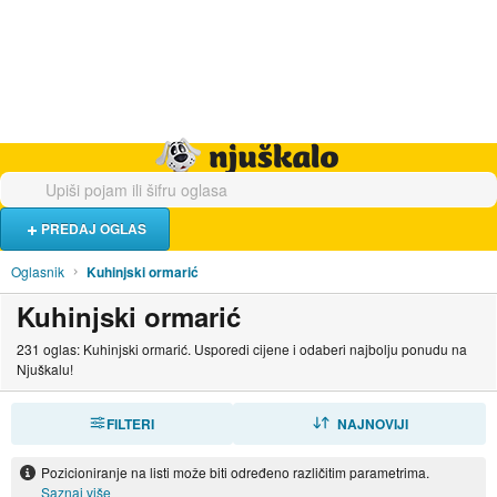
Hrana i piće
Turistički smještaj
Poslovi
Njuškalo naslovnica
PREDAJ OGLAS
Oglasnik
Kuhinjski ormarić
Kuhinjski ormarić
231 oglas: Kuhinjski ormarić. Usporedi cijene i odaberi najbolju ponudu na
Njuškalu!
FILTERI
SORTIRAJ
NAJNOVIJI
Pozicioniranje na listi može biti određeno različitim parametrima.
Saznaj više