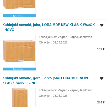
Kuhinjski ormarić, joha, LORA MDF NEW KLASIK W50OK
Spremi oglas
- NOVO
Lokacija:
Novi Zagreb - Zapad, Ježdovec
Objavljen:
08.05.2026.
152 €
Kuhinjski ormarić, gornji, drvo johe LORA MDF NOVI
Spremi oglas
KLASIK Š40/735 - NO
Lokacija:
Novi Zagreb - Zapad, Ježdovec
Objavljen:
08.05.2026.
216 €