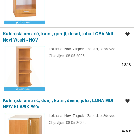
Kuhinjski ormarić, kutni, gornji, desni, joha LORA Mdf
Spremi oglas
Novi W30N - NOV
Lokacija:
Novi Zagreb - Zapad, Ježdovec
Objavljen:
08.05.2026.
107 €
Kuhinjski ormarić, donji, kutni, desni, joha, LORA MDF
Spremi oglas
NEW KLASIK S90/
Lokacija:
Novi Zagreb - Zapad, Ježdovec
Objavljen:
08.05.2026.
475 €