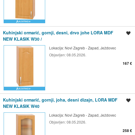
Kuhinjski ormarić, gornji, desni, drvo johe LORA MDF
Spremi oglas
NEW KLASIK W30 /
Lokacija:
Novi Zagreb - Zapad, Ježdovec
Objavljen:
08.05.2026.
167 €
Kuhinjski ormarić, gornji, joha, desni dizajn, LORA MDF
Spremi oglas
NEW KLASIK W40
Lokacija:
Novi Zagreb - Zapad, Ježdovec
Objavljen:
08.05.2026.
258 €