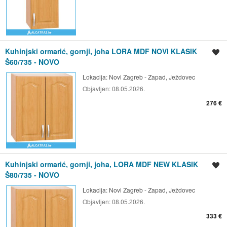
Kuhinjski ormarić, gornji, joha LORA MDF NOVI KLASIK
Spremi oglas
Š60/735 - NOVO
Lokacija:
Novi Zagreb - Zapad, Ježdovec
Objavljen:
08.05.2026.
276 €
Kuhinjski ormarić, gornji, joha, LORA MDF NEW KLASIK
Spremi oglas
Š80/735 - NOVO
Lokacija:
Novi Zagreb - Zapad, Ježdovec
Objavljen:
08.05.2026.
333 €