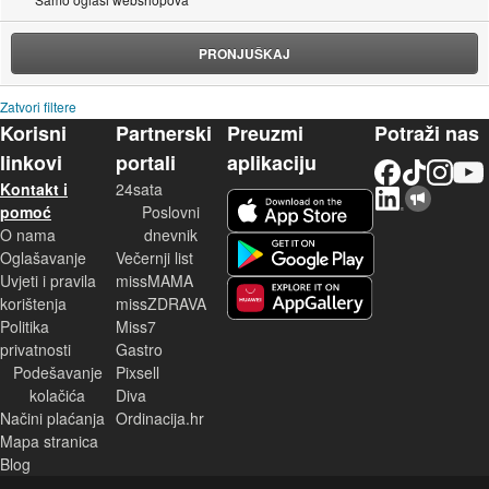
PRONJUŠKAJ
Zatvori filtere
Korisni
Partnerski
Preuzmi
Potraži nas
linkovi
portali
aplikaciju
Facebook
TikTok
Instagram
YouTu
Kontakt i
24sata
LinkedIn
Njuškalo blog
iOS aplikacija
pomoć
Poslovni
O nama
dnevnik
Android aplikacija
Oglašavanje
Večernji list
Uvjeti i pravila
missMAMA
korištenja
missZDRAVA
Huawei aplikacija
Politika
Miss7
privatnosti
Gastro
Podešavanje
Pixsell
kolačića
Diva
Načini plaćanja
Ordinacija.hr
Mapa stranica
Blog