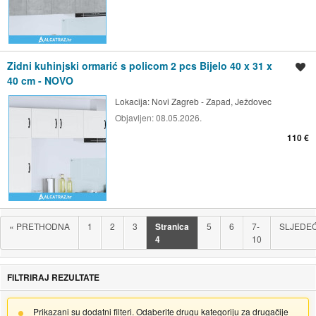
Zidni kuhinjski ormarić s policom 2 pcs Bijelo 40 x 31 x
Spremi oglas
40 cm - NOVO
Lokacija:
Novi Zagreb - Zapad, Ježdovec
Objavljen:
08.05.2026.
110 €
«
PRETHODNA
1
2
3
Stranica
5
6
7-
SLJEDE
4
10
FILTRIRAJ REZULTATE
Prikazani su dodatni filteri. Odaberite drugu kategoriju za drugačije