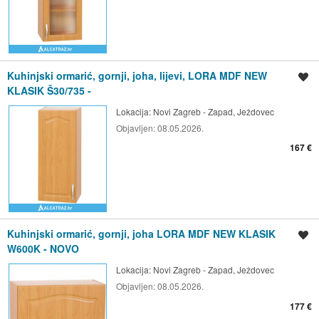
Kuhinjski ormarić, gornji, joha, lijevi, LORA MDF NEW
Spremi oglas
KLASIK Š30/735 -
Lokacija:
Novi Zagreb - Zapad, Ježdovec
Objavljen:
08.05.2026.
167 €
Kuhinjski ormarić, gornji, joha LORA MDF NEW KLASIK
Spremi oglas
W600K - NOVO
Lokacija:
Novi Zagreb - Zapad, Ježdovec
Objavljen:
08.05.2026.
177 €