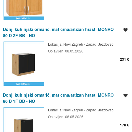
Donji kuhinjski ormarić, mat crna/artizan hrast, MONRO
Spremi oglas
80 D 2F BB - NO
Lokacija:
Novi Zagreb - Zapad, Ježdovec
Objavljen:
08.05.2026.
231 €
Donji kuhinjski ormarić, mat crna/artizan hrast, MONRO
Spremi oglas
60 D 1F BB - NO
Lokacija:
Novi Zagreb - Zapad, Ježdovec
Objavljen:
08.05.2026.
178 €