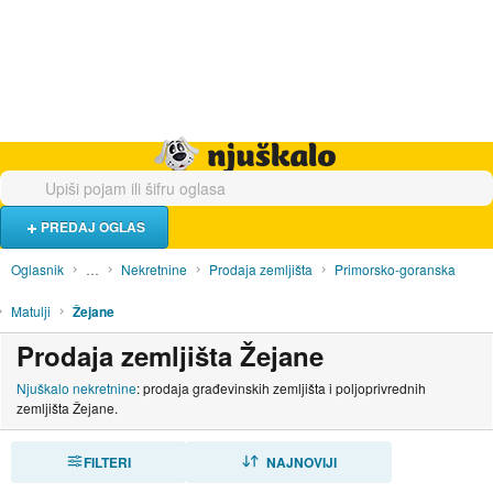
Hrana i piće
Turistički smještaj
Poslovi
Njuškalo naslovnica
PREDAJ OGLAS
Oglasnik
…
Nekretnine
Prodaja zemljišta
Primorsko-goranska
Matulji
Žejane
Prodaja zemljišta Žejane
Njuškalo nekretnine
: prodaja građevinskih zemljišta i poljoprivrednih
zemljišta Žejane.
FILTERI
SORTIRAJ
NAJNOVIJI