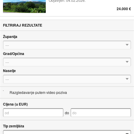
Objavljen:
04.02.2026.
24.000 €
FILTRIRAJ REZULTATE
Županija
---
Grad/Općina
---
Naselje
---
Razgledavanje putem video poziva
Cijena (u EUR)
do
Tip zemljišta