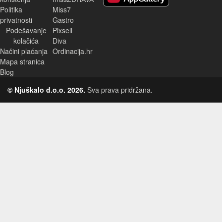
Politika
Miss7
privatnosti
Gastro
Podešavanje
Pixsell
kolačića
Diva
Načini plaćanja
Ordinacija.hr
Mapa stranica
Blog
© Njuškalo d.o.o. 2026.
Sva prava pridržana.