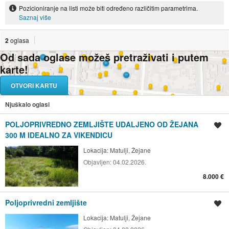
Pozicioniranje na listi može biti određeno različitim parametrima.
Saznaj više
2
oglasa
Od sada oglase možeš pretraživati i putem
karte!
OTVORI KARTU
Njuškalo oglasi
POLJOPRIVREDNO ZEMLJIŠTE UDALJENO OD ŽEJANA
Spremi oglas
300 M IDEALNO ZA VIKENDICU
Lokacija:
Matulji, Žejane
Objavljen:
04.02.2026.
8.000 €
Poljoprivredni zemljište
Spremi oglas
Lokacija:
Matulji, Žejane