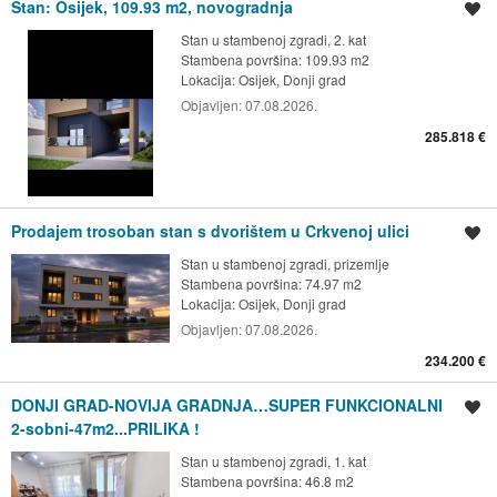
Stan: Osijek, 109.93 m2, novogradnja
Spremi oglas
Stan u stambenoj zgradi, 2. kat
Stambena površina: 109.93 m2
Lokacija:
Osijek, Donji grad
Objavljen:
07.08.2026.
285.818 €
Prodajem trosoban stan s dvorištem u Crkvenoj ulici
Spremi oglas
Stan u stambenoj zgradi, prizemlje
Stambena površina: 74.97 m2
Lokacija:
Osijek, Donji grad
Objavljen:
07.08.2026.
234.200 €
DONJI GRAD-NOVIJA GRADNJA…SUPER FUNKCIONALNI
Spremi oglas
2-sobni-47m2...PRILIKA !
Stan u stambenoj zgradi, 1. kat
Stambena površina: 46.8 m2