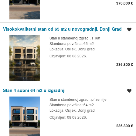
370.000 €
Visokokvalitetni stan od 65 m2 u novogradnji, Donji Grad
Spremi oglas
Stan u stambenoj zgradi, 1. kat
Stambena površina: 65 m2
Lokacija:
Osijek, Donji grad
Objavljen:
08.08.2026.
236.800 €
Stan 4 sobni 64 m2 u izgradnji
Spremi oglas
Stan u stambenoj zgradi, prizemlje
Stambena površina: 64 m2
Lokacija:
Osijek, Donji grad
Objavljen:
08.08.2026.
236.800 €