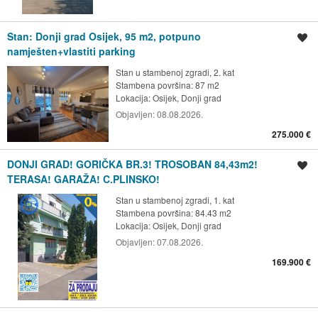
Stan: Donji grad Osijek, 95 m2, potpuno
Spremi oglas
namješten+vlastiti parking
Stan u stambenoj zgradi, 2. kat
Stambena površina: 87 m2
Lokacija:
Osijek, Donji grad
Objavljen:
08.08.2026.
275.000 €
DONJI GRAD! GORIČKA BR.3! TROSOBAN 84,43m2!
Spremi oglas
TERASA! GARAŽA! C.PLINSKO!
Stan u stambenoj zgradi, 1. kat
Stambena površina: 84.43 m2
Lokacija:
Osijek, Donji grad
Objavljen:
07.08.2026.
169.900 €