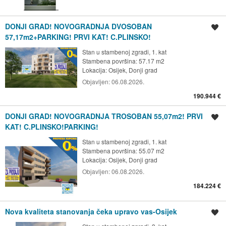
DONJI GRAD! NOVOGRADNJA DVOSOBAN
Spremi oglas
57,17m2+PARKING! PRVI KAT! C.PLINSKO!
Stan u stambenoj zgradi, 1. kat
Stambena površina: 57.17 m2
Lokacija:
Osijek, Donji grad
Objavljen:
06.08.2026.
190.944 €
DONJI GRAD! NOVOGRADNJA TROSOBAN 55,07m2! PRVI
Spremi oglas
KAT! C.PLINSKO!PARKING!
Stan u stambenoj zgradi, 1. kat
Stambena površina: 55.07 m2
Lokacija:
Osijek, Donji grad
Objavljen:
06.08.2026.
184.224 €
Nova kvaliteta stanovanja čeka upravo vas-Osijek
Spremi oglas