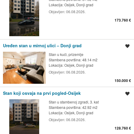
Lokacija:
Osijek, Donji grad
Objavljen:
06.08.2026.
173.760 €
Uređen stan u mirnoj ulici – Donji grad
Spremi oglas
Stan u kući, prizemlje
Stambena površina: 48.14 m2
Lokacija:
Osijek, Donji grad
Objavljen:
06.08.2026.
150.000 €
Stan koji osvaja na prvi pogled-Osijek
Spremi oglas
Stan u stambenoj zgradi, 3. kat
Stambena površina: 42.92 m2
Lokacija:
Osijek, Donji grad
Objavljen:
06.08.2026.
128.760 €