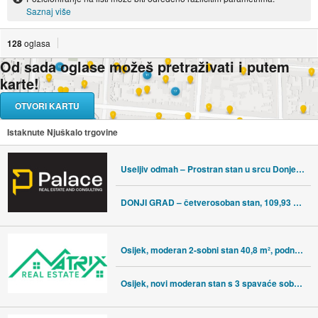
Saznaj više
128
oglasa
Od sada oglase možeš pretraživati i putem
karte!
OTVORI KARTU
Istaknute Njuškalo trgovine
Useljiv odmah – Prostran stan u srcu Donjeg grada 71m²
DONJI GRAD – četverosoban stan, 109,93 m², 2. kat, novogradnja
Osijek, moderan 2-sobni stan 40,8 m², podno grijanje
Osijek, novi moderan stan s 3 spavaće sobe i balkonom