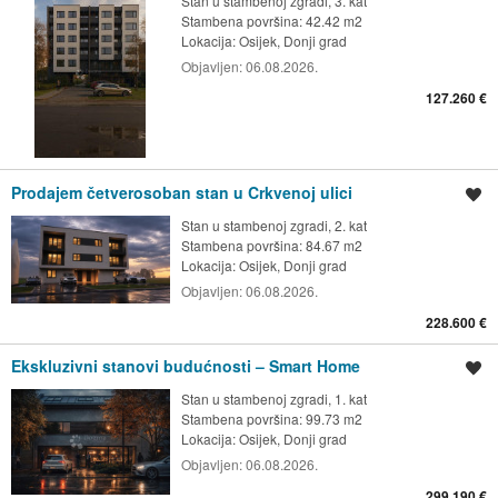
Stan u stambenoj zgradi, 3. kat
Stambena površina: 42.42 m2
Lokacija:
Osijek, Donji grad
Objavljen:
06.08.2026.
127.260 €
Prodajem četverosoban stan u Crkvenoj ulici
Spremi oglas
Stan u stambenoj zgradi, 2. kat
Stambena površina: 84.67 m2
Lokacija:
Osijek, Donji grad
Objavljen:
06.08.2026.
228.600 €
Ekskluzivni stanovi budućnosti – Smart Home
Spremi oglas
Stan u stambenoj zgradi, 1. kat
Stambena površina: 99.73 m2
Lokacija:
Osijek, Donji grad
Objavljen:
06.08.2026.
299.190 €