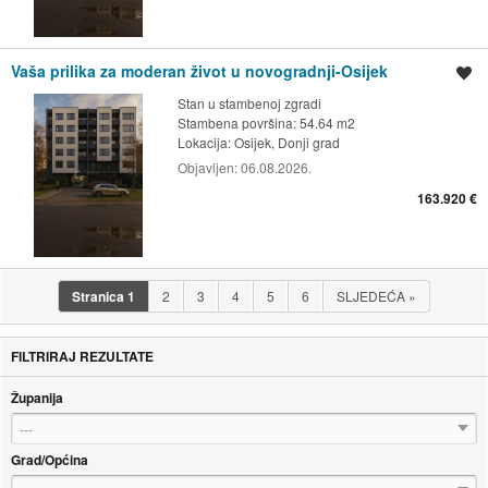
Vaša prilika za moderan život u novogradnji-Osijek
Spremi oglas
Stan u stambenoj zgradi
Stambena površina: 54.64 m2
Lokacija:
Osijek, Donji grad
Objavljen:
06.08.2026.
163.920 €
Stranica
1
2
3
4
5
6
SLJEDEĆA
»
FILTRIRAJ REZULTATE
Županija
---
Grad/Općina