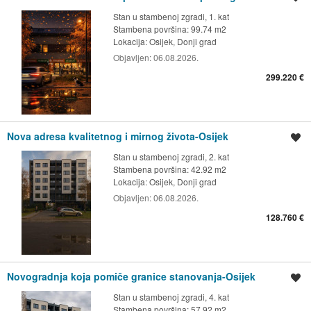
Stan u stambenoj zgradi, 1. kat
Stambena površina: 99.74 m2
Lokacija:
Osijek, Donji grad
Objavljen:
06.08.2026.
299.220 €
Nova adresa kvalitetnog i mirnog života-Osijek
Spremi oglas
Stan u stambenoj zgradi, 2. kat
Stambena površina: 42.92 m2
Lokacija:
Osijek, Donji grad
Objavljen:
06.08.2026.
128.760 €
Novogradnja koja pomiče granice stanovanja-Osijek
Spremi oglas
Stan u stambenoj zgradi, 4. kat
Stambena površina: 57.92 m2