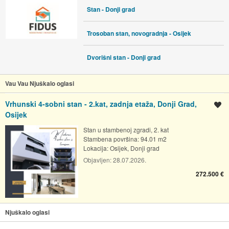
Stan - Donji grad
Trosoban stan, novogradnja - Osijek
Dvorišni stan - Donji grad
Vau Vau Njuškalo oglasi
Vrhunski 4-sobni stan - 2.kat, zadnja etaža, Donji Grad,
Spremi oglas
Osijek
Stan u stambenoj zgradi, 2. kat
Stambena površina: 94.01 m2
Lokacija:
Osijek, Donji grad
Objavljen:
28.07.2026.
272.500 €
Njuškalo oglasi