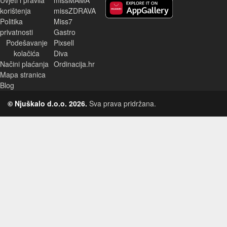
korištenja
missZDRAVA
Huawei aplikacija
Politika
Miss7
privatnosti
Gastro
Podešavanje
Pixsell
kolačića
Diva
Načini plaćanja
Ordinacija.hr
Mapa stranica
Blog
© Njuškalo d.o.o. 2026.
Sva prava pridržana.