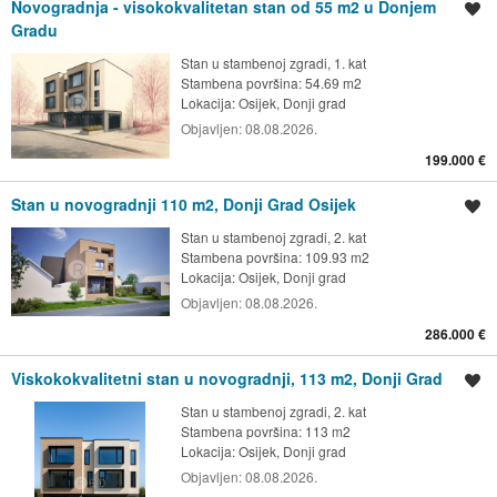
Novogradnja - visokokvalitetan stan od 55 m2 u Donjem
Spremi oglas
Gradu
Stan u stambenoj zgradi, 1. kat
Stambena površina: 54.69 m2
Lokacija:
Osijek, Donji grad
Objavljen:
08.08.2026.
199.000 €
Stan u novogradnji 110 m2, Donji Grad Osijek
Spremi oglas
Stan u stambenoj zgradi, 2. kat
Stambena površina: 109.93 m2
Lokacija:
Osijek, Donji grad
Objavljen:
08.08.2026.
286.000 €
Viskokokvalitetni stan u novogradnji, 113 m2, Donji Grad
Spremi oglas
Stan u stambenoj zgradi, 2. kat
Stambena površina: 113 m2
Lokacija:
Osijek, Donji grad
Objavljen:
08.08.2026.