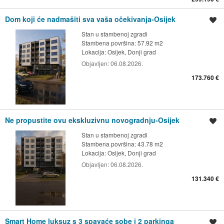
Dom koji će nadmašiti sva vaša očekivanja-Osijek
Spremi oglas
Stan u stambenoj zgradi
Stambena površina: 57.92 m2
Lokacija:
Osijek, Donji grad
Objavljen:
06.08.2026.
173.760 €
Ne propustite ovu ekskluzivnu novogradnju-Osijek
Spremi oglas
Stan u stambenoj zgradi
Stambena površina: 43.78 m2
Lokacija:
Osijek, Donji grad
Objavljen:
06.08.2026.
131.340 €
Smart Home luksuz s 3 spavaće sobe i 2 parkinga
Spremi oglas