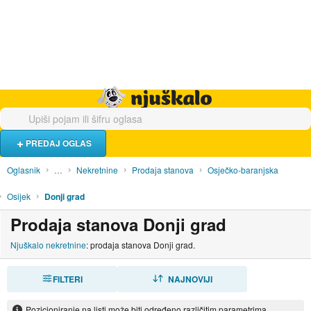
Hrana i piće
Turistički smještaj
Poslovi
Njuškalo naslovnica
PREDAJ OGLAS
Oglasnik
…
Nekretnine
Prodaja stanova
Osječko-baranjska
Osijek
Donji grad
Prodaja stanova Donji grad
Njuškalo nekretnine
: prodaja stanova Donji grad.
FILTERI
SORTIRAJ
NAJNOVIJI
Pozicioniranje na listi može biti određeno različitim parametrima.