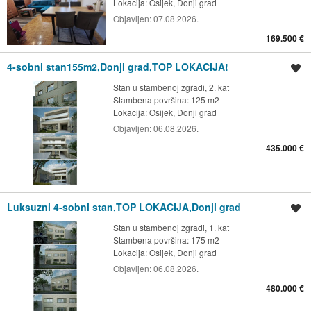
Lokacija:
Osijek, Donji grad
Objavljen:
07.08.2026.
169.500 €
4-sobni stan155m2,Donji grad,TOP LOKACIJA!
Spremi oglas
Stan u stambenoj zgradi, 2. kat
Stambena površina: 125 m2
Lokacija:
Osijek, Donji grad
Objavljen:
06.08.2026.
435.000 €
Luksuzni 4-sobni stan,TOP LOKACIJA,Donji grad
Spremi oglas
Stan u stambenoj zgradi, 1. kat
Stambena površina: 175 m2
Lokacija:
Osijek, Donji grad
Objavljen:
06.08.2026.
480.000 €