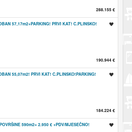
288.155 €
AN 57,17m2+PARKING! PRVI KAT! C.PLINSKO!
Spremi oglas
190.944 €
AN 55,07m2! PRVI KAT! C.PLINSKO!PARKING!
Spremi oglas
184.224 €
OVRŠINE 590m2= 2.950 € +PDV/MJESEČNO!
Spremi oglas