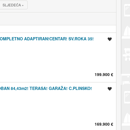
SLJEDEĆA
»
KOMPLETNO ADAPTIRAN!CENTAR! SV.ROKA 35!
Spremi oglas
199.900 €
BAN 84,43m2! TERASA! GARAŽA! C.PLINSKO!
Spremi oglas
169.900 €