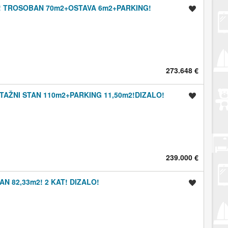
! TROSOBAN 70m2+OSTAVA 6m2+PARKING!
Spremi oglas
273.648 €
TAŽNI STAN 110m2+PARKING 11,50m2!DIZALO!
Spremi oglas
239.000 €
 82,33m2! 2 KAT! DIZALO!
Spremi oglas