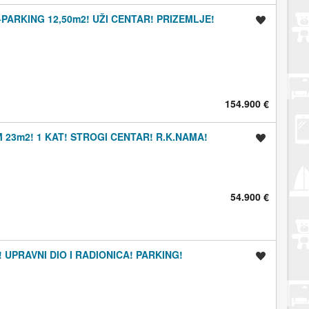
PARKING 12,50m2! UŽI CENTAR! PRIZEMLJE!
Spremi oglas
154.900 €
 23m2! 1 KAT! STROGI CENTAR! R.K.NAMA!
Spremi oglas
54.900 €
UPRAVNI DIO I RADIONICA! PARKING!
Spremi oglas