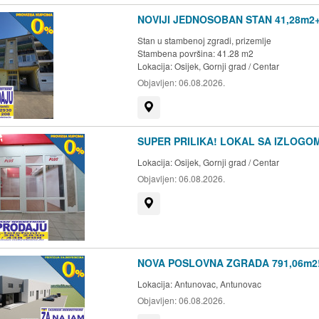
NOVIJI JEDNOSOBAN STAN 41,28m2+
Stan u stambenoj zgradi, prizemlje
Stambena površina: 41.28 m2
Lokacija:
Osijek, Gornji grad / Centar
Objavljen:
06.08.2026.
Prikaži na mapi
SUPER PRILIKA! LOKAL SA IZLOGOM
Lokacija:
Osijek, Gornji grad / Centar
Objavljen:
06.08.2026.
Prikaži na mapi
NOVA POSLOVNA ZGRADA 791,06m2! 
Lokacija:
Antunovac, Antunovac
Objavljen:
06.08.2026.