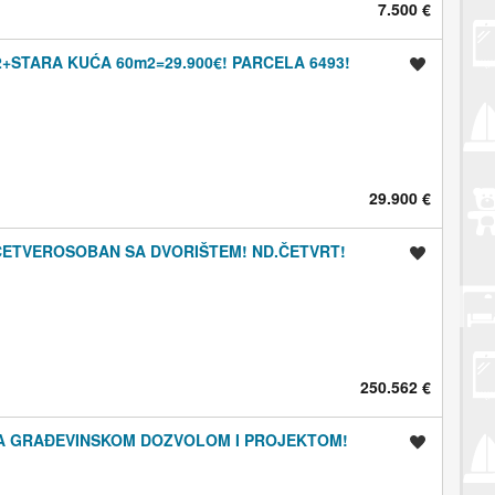
7.500 €
+STARA KUĆA 60m2=29.900€! PARCELA 6493!
Spremi oglas
29.900 €
ČETVEROSOBAN SA DVORIŠTEM! ND.ČETVRT!
Spremi oglas
250.562 €
SA GRAĐEVINSKOM DOZVOLOM I PROJEKTOM!
Spremi oglas