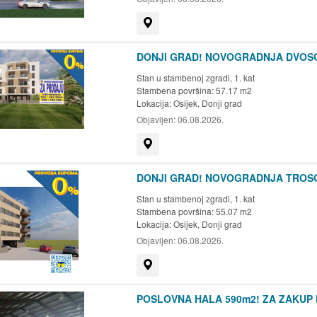
Prikaži na mapi
DONJI GRAD! NOVOGRADNJA DVOSOB
Stan u stambenoj zgradi, 1. kat
Stambena površina: 57.17 m2
Lokacija:
Osijek, Donji grad
Objavljen:
06.08.2026.
Prikaži na mapi
DONJI GRAD! NOVOGRADNJA TROSOB
Stan u stambenoj zgradi, 1. kat
Stambena površina: 55.07 m2
Lokacija:
Osijek, Donji grad
Objavljen:
06.08.2026.
Prikaži na mapi
POSLOVNA HALA 590m2! ZA ZAKUP P