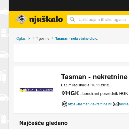
Njuškalo naslovnica
Oglasnik
Trgovine
Tasman - nekretnine d.o.o.
Tasman - nekretnine 
Datum registracije: 16.11.2012.
Licencirani posrednik HGK
https://tasman-nekretnine.hr/
tasma
Najčešće gledano