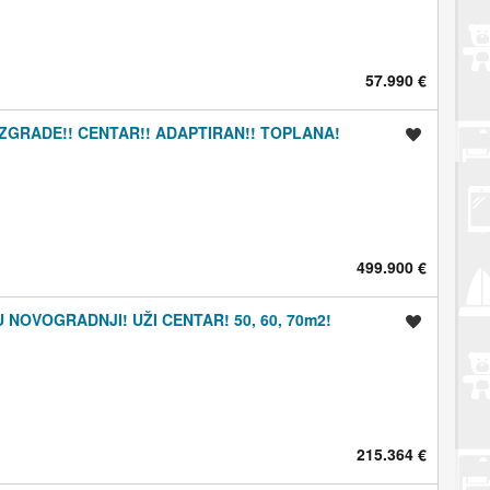
57.990 €
ZGRADE!! CENTAR!! ADAPTIRAN!! TOPLANA!
Spremi oglas
499.900 €
NOVOGRADNJI! UŽI CENTAR! 50, 60, 70m2!
Spremi oglas
215.364 €