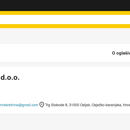
O oglaši
d.o.o.
nnekretnine@gmail.com
Trg Slobode 8, 31000 Osijek, Osječko-baranjska, Hrv