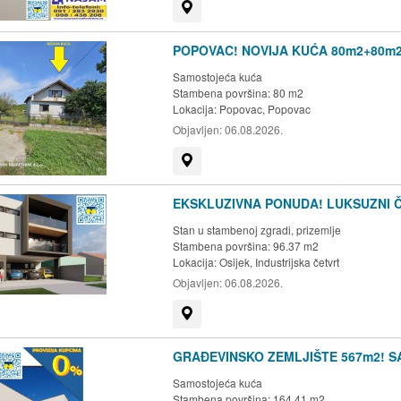
Prikaži na mapi
POPOVAC! NOVIJA KUĆA 80m2+80m2
Samostojeća kuća
Stambena površina: 80 m2
Lokacija:
Popovac, Popovac
Objavljen:
06.08.2026.
Prikaži na mapi
EKSKLUZIVNA PONUDA! LUKSUZNI 
Stan u stambenoj zgradi, prizemlje
Stambena površina: 96.37 m2
Lokacija:
Osijek, Industrijska četvrt
Objavljen:
06.08.2026.
Prikaži na mapi
GRAĐEVINSKO ZEMLJIŠTE 567m2! 
Samostojeća kuća
Stambena površina: 164.41 m2