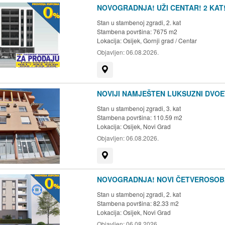
NOVOGRADNJA! UŽI CENTAR! 2 KAT
Stan u stambenoj zgradi, 2. kat
Stambena površina: 7675 m2
Lokacija:
Osijek, Gornji grad / Centar
Objavljen:
06.08.2026.
Prikaži na mapi
NOVIJI NAMJEŠTEN LUKSUZNI DVOE
Stan u stambenoj zgradi, 3. kat
Stambena površina: 110.59 m2
Lokacija:
Osijek, Novi Grad
Objavljen:
06.08.2026.
Prikaži na mapi
NOVOGRADNJA! NOVI ČETVEROSOBAN
Stan u stambenoj zgradi, 2. kat
Stambena površina: 82.33 m2
Lokacija:
Osijek, Novi Grad
Objavljen:
06.08.2026.