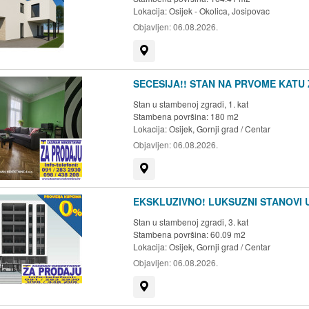
Lokacija:
Osijek - Okolica, Josipovac
Objavljen:
06.08.2026.
Prikaži na mapi
SECESIJA!! STAN NA PRVOME KATU 
Stan u stambenoj zgradi, 1. kat
Stambena površina: 180 m2
Lokacija:
Osijek, Gornji grad / Centar
Objavljen:
06.08.2026.
Prikaži na mapi
EKSKLUZIVNO! LUKSUZNI STANOVI U 
Stan u stambenoj zgradi, 3. kat
Stambena površina: 60.09 m2
Lokacija:
Osijek, Gornji grad / Centar
Objavljen:
06.08.2026.
Prikaži na mapi