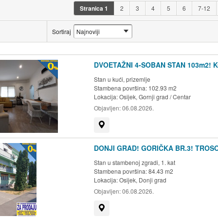
Stranica
1
2
3
4
5
6
7-12
Sortiraj
DVOETAŽNI 4-SOBAN STAN 103m2! 
Stan u kući, prizemlje
Stambena površina: 102.93 m2
Lokacija:
Osijek, Gornji grad / Centar
Objavljen:
06.08.2026.
Prikaži na mapi
DONJI GRAD! GORIČKA BR.3! TROSO
Stan u stambenoj zgradi, 1. kat
Stambena površina: 84.43 m2
Lokacija:
Osijek, Donji grad
Objavljen:
06.08.2026.
Prikaži na mapi