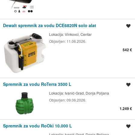
Dewalt spremnik za vodu DCE6820N solo alat
Spremi oglas
Lokacija:
Vinkovci, Centar
Objavljen:
11.06.2026.
542 €
Spremnik za vodu RoTerra 3500 L
Spremi oglas
Lokacija:
Ivanić-Grad, Donja Poljana
Objavljen:
09.06.2026.
1.249 €
Spremnik za vodu RoOki 10.000 L
Spremi oglas
Lokacija:
Ivanić-Grad, Donja Poljana