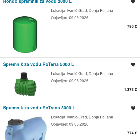
Rondo spremnik za vodu 2000 L
Spremi oglas
Lokacija:
Ivanić-Grad, Donja Poljana
Objavljen:
09.06.2026.
790 €
Spremnik za vodu RoTerra 5000 L
Spremi oglas
Lokacija:
Ivanić-Grad, Donja Poljana
Objavljen:
09.06.2026.
1.373 €
Spremnik za vodu RoTrans 3000 L
Spremi oglas
Lokacija:
Ivanić-Grad, Donja Poljana
Objavljen:
09.06.2026.
774 €