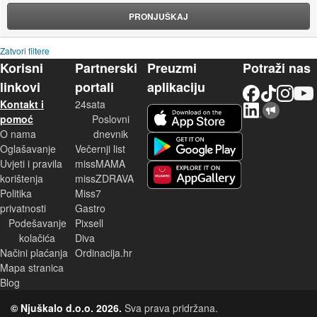
PRONJUŠKAJ
Zatvori filtere
Korisni
Partnerski
Preuzmi
Potraži nas
linkovi
portali
aplikaciju
Facebook
TikTok
Instagram
YouTu
Kontakt i
24sata
LinkedIn
Njuškalo blog
iOS aplikacija
pomoć
Poslovni
O nama
dnevnik
Android aplikacija
Oglašavanje
Večernji list
Uvjeti i pravila
missMAMA
korištenja
missZDRAVA
Huawei aplikacija
Politika
Miss7
privatnosti
Gastro
Podešavanje
Pixsell
kolačića
Diva
Načini plaćanja
Ordinacija.hr
Mapa stranica
Blog
© Njuškalo d.o.o. 2026.
Sva prava pridržana.