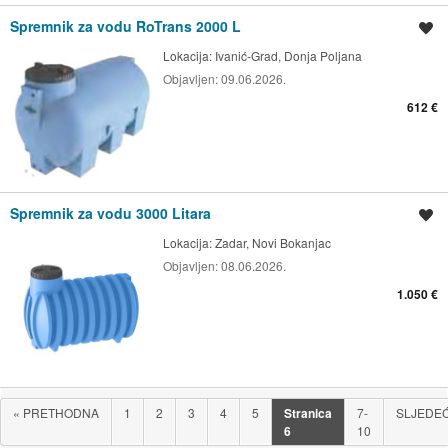
Spremnik za vodu RoTrans 2000 L
Spremi oglas
Lokacija:
Ivanić-Grad, Donja Poljana
Objavljen:
09.06.2026.
612 €
Spremnik za vodu 3000 Litara
Spremi oglas
Lokacija:
Zadar, Novi Bokanjac
Objavljen:
08.06.2026.
1.050 €
«
PRETHODNA
1
2
3
4
5
Stranica
7-
SLJEDE
6
10