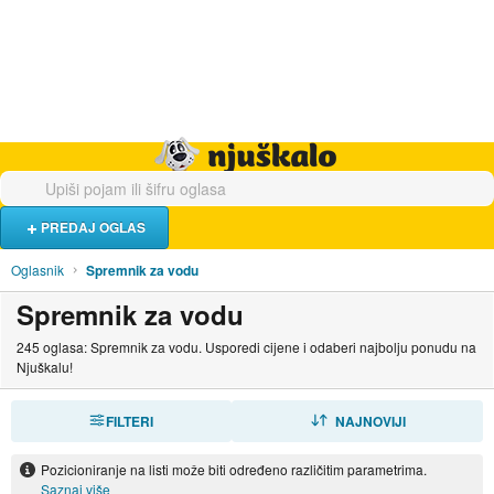
Hrana i piće
Turistički smještaj
Poslovi
Njuškalo naslovnica
PREDAJ OGLAS
Oglasnik
Spremnik za vodu
Spremnik za vodu
245 oglasa: Spremnik za vodu. Usporedi cijene i odaberi najbolju ponudu na
Njuškalu!
FILTERI
SORTIRAJ
NAJNOVIJI
Pozicioniranje na listi može biti određeno različitim parametrima.
Saznaj više