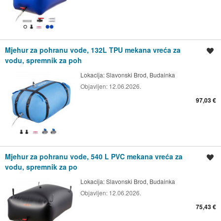
Mjehur za pohranu vode, 132L TPU mekana vreća za
Spremi oglas
vodu, spremnik za poh
Lokacija:
Slavonski Brod, Budainka
Objavljen:
12.06.2026.
97,03 €
Mjehur za pohranu vode, 540 L PVC mekana vreća za
Spremi oglas
vodu, spremnik za po
Lokacija:
Slavonski Brod, Budainka
Objavljen:
12.06.2026.
75,43 €