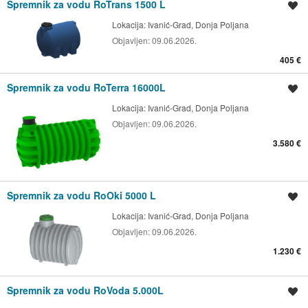
Spremnik za vodu RoTrans 1500 L
Spremi oglas
Lokacija:
Ivanić-Grad, Donja Poljana
Objavljen:
09.06.2026.
405 €
Spremnik za vodu RoTerra 16000L
Spremi oglas
Lokacija:
Ivanić-Grad, Donja Poljana
Objavljen:
09.06.2026.
3.580 €
Spremnik za vodu RoOki 5000 L
Spremi oglas
Lokacija:
Ivanić-Grad, Donja Poljana
Objavljen:
09.06.2026.
1.230 €
Spremnik za vodu RoVoda 5.000L
Spremi oglas