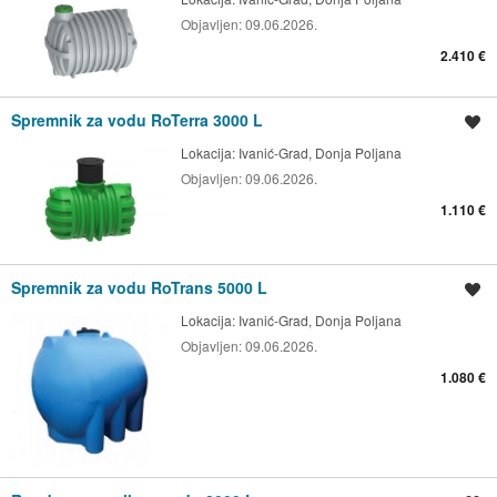
Objavljen:
09.06.2026.
2.410 €
Spremnik za vodu RoTerra 3000 L
Spremi oglas
Lokacija:
Ivanić-Grad, Donja Poljana
Objavljen:
09.06.2026.
1.110 €
Spremnik za vodu RoTrans 5000 L
Spremi oglas
Lokacija:
Ivanić-Grad, Donja Poljana
Objavljen:
09.06.2026.
1.080 €