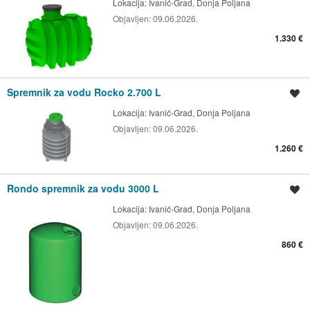
Lokacija:
Ivanić-Grad, Donja Poljana
Objavljen:
09.06.2026.
1.330 €
Spremnik za vodu Rocko 2.700 L
Spremi oglas
Lokacija:
Ivanić-Grad, Donja Poljana
Objavljen:
09.06.2026.
1.260 €
Rondo spremnik za vodu 3000 L
Spremi oglas
Lokacija:
Ivanić-Grad, Donja Poljana
Objavljen:
09.06.2026.
860 €