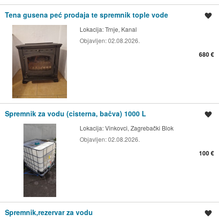
Tena gusena peć prodaja te spremnik tople vode
Spremi oglas
Lokacija:
Trnje, Kanal
Objavljen:
02.08.2026.
680 €
Spremnik za vodu (cisterna, bačva) 1000 L
Spremi oglas
Lokacija:
Vinkovci, Zagrebački Blok
Objavljen:
02.08.2026.
100 €
Spremnik,rezervar za vodu
Spremi oglas