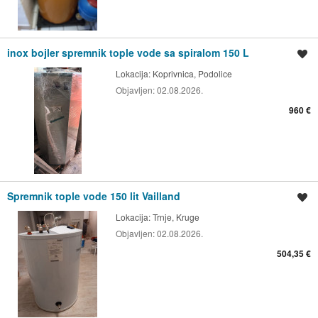
inox bojler spremnik tople vode sa spiralom 150 L
Spremi oglas
Lokacija:
Koprivnica, Podolice
Objavljen:
02.08.2026.
960 €
Spremnik tople vode 150 lit Vailland
Spremi oglas
Lokacija:
Trnje, Kruge
Objavljen:
02.08.2026.
504,35 €