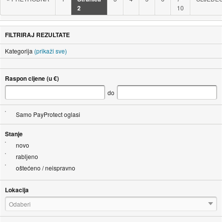
2
10
FILTRIRAJ REZULTATE
Kategorija
(prikaži sve)
Raspon cijene (u €)
do
Samo PayProtect oglasi
Stanje
novo
rabljeno
oštećeno / neispravno
Lokacija
Odaberi