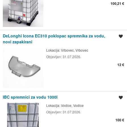
100,21 €
DeLonghi Icona EC310 poklopac spremnika za vodu,
Spremi oglas
novi zapakirani
Lokacija:
Vrbovec, Vrbovec
Objavljen:
31.07.2026.
12 €
IBC spremnici za vodu 1000l
Spremi oglas
Lokacija:
Vodice, Vodice
Objavljen:
31.07.2026.
100 €