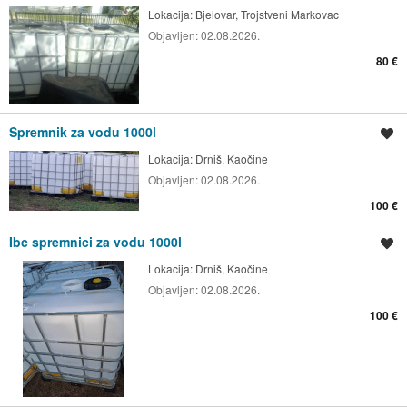
Lokacija:
Bjelovar, Trojstveni Markovac
Objavljen:
02.08.2026.
80 €
Spremnik za vodu 1000l
Spremi oglas
Lokacija:
Drniš, Kaočine
Objavljen:
02.08.2026.
100 €
Ibc spremnici za vodu 1000l
Spremi oglas
Lokacija:
Drniš, Kaočine
Objavljen:
02.08.2026.
100 €