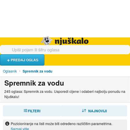
Hrana i piće
Turistički smještaj
Poslovi
Njuškalo naslovnica
PREDAJ OGLAS
Oglasnik
Spremnik za vodu
Spremnik za vodu
245 oglasa: Spremnik za vodu. Usporedi cijene i odaberi najbolju ponudu na
Njuškalu!
FILTERI
SORTIRAJ
NAJNOVIJI
Pozicioniranje na listi može biti određeno različitim parametrima.
Saznaj više