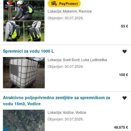
PayProtect
Lokacija:
Maksimir, Ravnice
Objavljen:
30.07.2026.
55 €
Spremnici za vodu 1000 L
Spremi oglas
Lokacija:
Sveti Đurđ, Luka Ludbreška
Objavljen:
30.07.2026.
100 €
Atraktivno poljoprivredno zemljište sa spremnikom za
Spremi oglas
vodu 15m3, Vodice
Lokacija:
Vodice, Vodice
Objavljen:
30.07.2026.
48.075 €