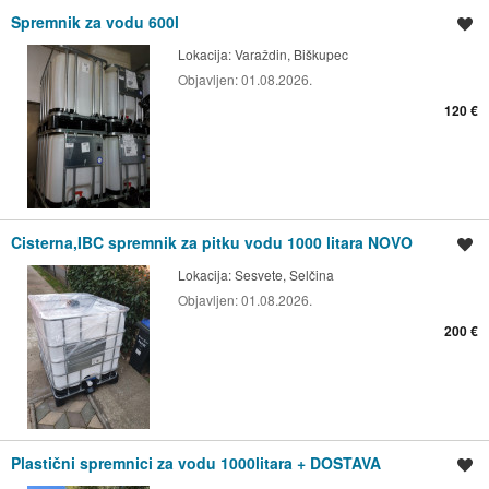
Spremnik za vodu 600l
Spremi oglas
Lokacija:
Varaždin, Biškupec
Objavljen:
01.08.2026.
120 €
Cisterna,IBC spremnik za pitku vodu 1000 litara NOVO
Spremi oglas
Lokacija:
Sesvete, Selčina
Objavljen:
01.08.2026.
200 €
Plastični spremnici za vodu 1000litara + DOSTAVA
Spremi oglas