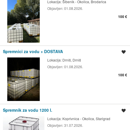
Lokacija:
Šibenik - Okolica, Brodarica
Objavljen:
01.08.2026.
100 €
Spremnici za vodu + DOSTAVA
Spremi oglas
Lokacija:
Drniš, Drniš
Objavljen:
01.08.2026.
100 €
Spremnik za vodu 1200 l.
Spremi oglas
Lokacija:
Koprivnica - Okolica, Starigrad
Objavljen:
31.07.2026.