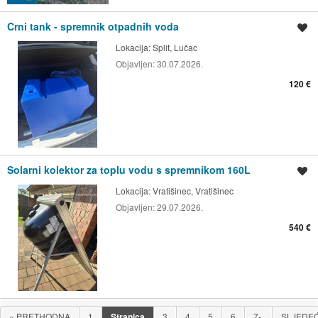
Crni tank - spremnik otpadnih voda
Spremi oglas
Lokacija:
Split, Lučac
Objavljen:
30.07.2026.
120 €
Solarni kolektor za toplu vodu s spremnikom 160L
Spremi oglas
Lokacija:
Vratišinec, Vratišinec
Objavljen:
29.07.2026.
540 €
«
PRETHODNA
1
Stranica
3
4
5
6
7-
SLJEDE