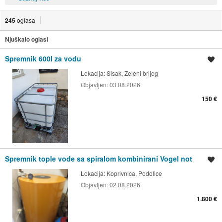
245
oglasa
Njuškalo oglasi
Spremnik 600l za vodu
Spremi oglas
Lokacija:
Sisak, Zeleni brijeg
Objavljen:
03.08.2026.
150 €
Spremnik tople vode sa spiralom kombinirani Vogel not
Spremi oglas
Lokacija:
Koprivnica, Podolice
Objavljen:
02.08.2026.
1.800 €