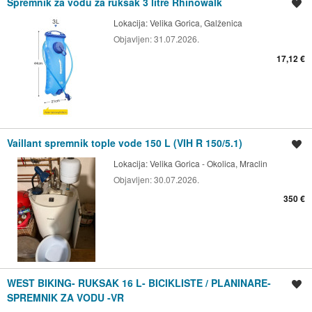
Spremnik za vodu za ruksak 3 litre Rhinowalk
Spremi oglas
Lokacija:
Velika Gorica, Galženica
Objavljen:
31.07.2026.
17,12 €
Vaillant spremnik tople vode 150 L (VIH R 150/5.1)
Spremi oglas
Lokacija:
Velika Gorica - Okolica, Mraclin
Objavljen:
30.07.2026.
350 €
WEST BIKING- RUKSAK 16 L- BICIKLISTE / PLANINARE-
Spremi oglas
SPREMNIK ZA VODU -VR