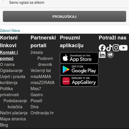
Samo oglasi sa slikom
PRONJUŠKAJ
Zatvori filtere
Korisni
Partnerski
Preuzmi
Potraži nas
linkovi
portali
aplikaciju
Facebook
TikTok
Instagram
YouTu
Kontakt i
24sata
LinkedIn
Njuškalo blog
iOS aplikacija
pomoć
Poslovni
O nama
dnevnik
Android aplikacija
Oglašavanje
Večernji list
Uvjeti i pravila
missMAMA
korištenja
missZDRAVA
Huawei aplikacija
Politika
Miss7
privatnosti
Gastro
Podešavanje
Pixsell
kolačića
Diva
Načini plaćanja
Ordinacija.hr
Mapa stranica
Blog