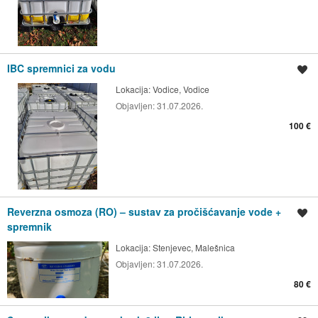
IBC spremnici za vodu
Spremi oglas
Lokacija:
Vodice, Vodice
Objavljen:
31.07.2026.
100 €
Reverzna osmoza (RO) – sustav za pročišćavanje vode +
Spremi oglas
spremnik
Lokacija:
Stenjevec, Malešnica
Objavljen:
31.07.2026.
80 €