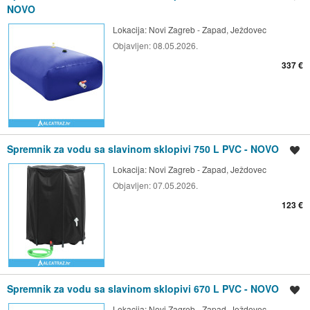
NOVO
Lokacija:
Novi Zagreb - Zapad, Ježdovec
Objavljen:
08.05.2026.
337 €
Spremnik za vodu sa slavinom sklopivi 750 L PVC - NOVO
Spremi oglas
Lokacija:
Novi Zagreb - Zapad, Ježdovec
Objavljen:
07.05.2026.
123 €
Spremnik za vodu sa slavinom sklopivi 670 L PVC - NOVO
Spremi oglas
Lokacija:
Novi Zagreb - Zapad, Ježdovec