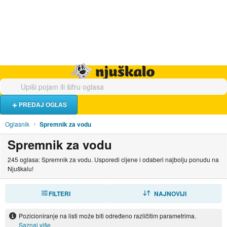
Hrana i piće
Turistički smještaj
Poslovi
Njuškalo naslovnica
PREDAJ OGLAS
Oglasnik
Spremnik za vodu
Spremnik za vodu
245 oglasa: Spremnik za vodu. Usporedi cijene i odaberi najbolju ponudu na
Njuškalu!
FILTERI
SORTIRAJ
NAJNOVIJI
Pozicioniranje na listi može biti određeno različitim parametrima.
Saznaj više