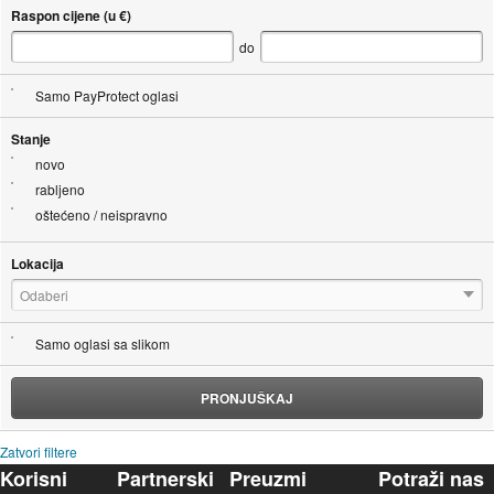
Raspon cijene (u €)
do
Samo PayProtect oglasi
Stanje
novo
rabljeno
oštećeno / neispravno
Lokacija
Odaberi
Samo oglasi sa slikom
PRONJUŠKAJ
Zatvori filtere
Korisni
Partnerski
Preuzmi
Potraži nas