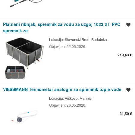
Platneni ribnjak, spremnik za vodu za uzgoj 1023,3 l, PVC
Spremi oglas
spremnik za
Lokacija:
Slavonski Brod, Budainka
Objavljen:
22.05.2026.
219,43 €
VIESSMANN Termometar analogni za spremnik tople vode
Spremi oglas
Lokacija:
Viškovo, Marinići
Objavljen:
20.05.2026.
31,50 €