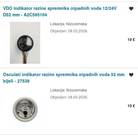
VDO indikator razine spremnika otpadnih voda 12/24V
Spremi oglas
D52 mm - A2C595104
Lokacija:
Nizozemska
Objavljen:
08.05.2026.
10 €
Osculati indikator razine spremnika otpadnih voda 52 mm
Spremi oglas
bijeli - 27538
Lokacija:
Nizozemska
Objavljen:
08.05.2026.
10 €