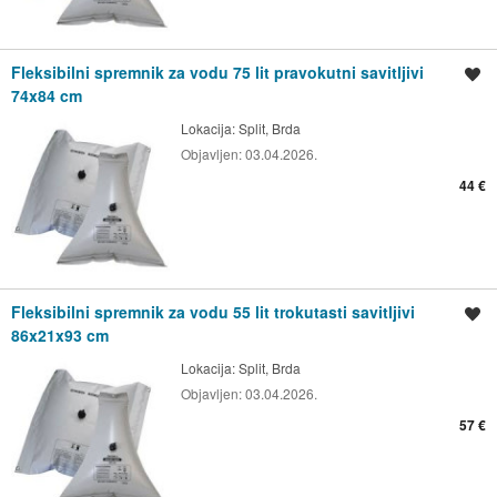
Fleksibilni spremnik za vodu 75 lit pravokutni savitljivi
Spremi oglas
74x84 cm
Lokacija:
Split, Brda
Objavljen:
03.04.2026.
44 €
Fleksibilni spremnik za vodu 55 lit trokutasti savitljivi
Spremi oglas
86x21x93 cm
Lokacija:
Split, Brda
Objavljen:
03.04.2026.
57 €