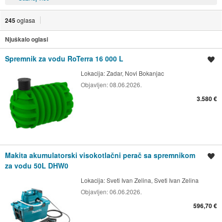
245
oglasa
Njuškalo oglasi
Spremnik za vodu RoTerra 16 000 L
Spremi oglas
Lokacija:
Zadar, Novi Bokanjac
Objavljen:
08.06.2026.
3.580 €
Makita akumulatorski visokotlačni perač sa spremnikom
Spremi oglas
za vodu 50L DHW0
Lokacija:
Sveti Ivan Zelina, Sveti Ivan Zelina
Objavljen:
06.06.2026.
596,70 €