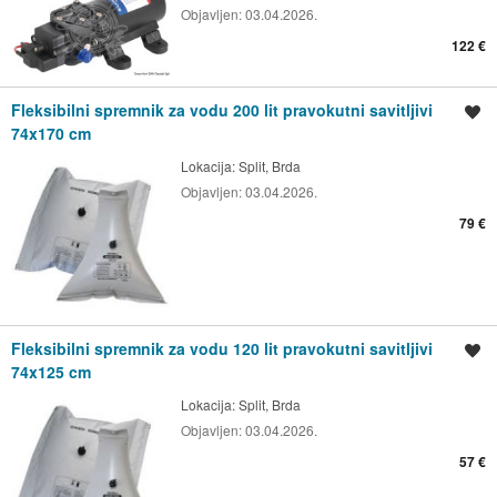
Objavljen:
03.04.2026.
122 €
Fleksibilni spremnik za vodu 200 lit pravokutni savitljivi
Spremi oglas
74x170 cm
Lokacija:
Split, Brda
Objavljen:
03.04.2026.
79 €
Fleksibilni spremnik za vodu 120 lit pravokutni savitljivi
Spremi oglas
74x125 cm
Lokacija:
Split, Brda
Objavljen:
03.04.2026.
57 €