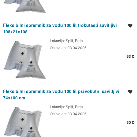
Fleksibilni spremnik za vodu 100 lit trokutasti savitljivi
Spremi oglas
108x21x108
Lokacija:
Split, Brda
Objavljen:
03.04.2026.
63 €
Fleksibilni spremnik za vodu 100 lit pravokutni savitljivi
Spremi oglas
74x100 cm
Lokacija:
Split, Brda
Objavljen:
03.04.2026.
50 €