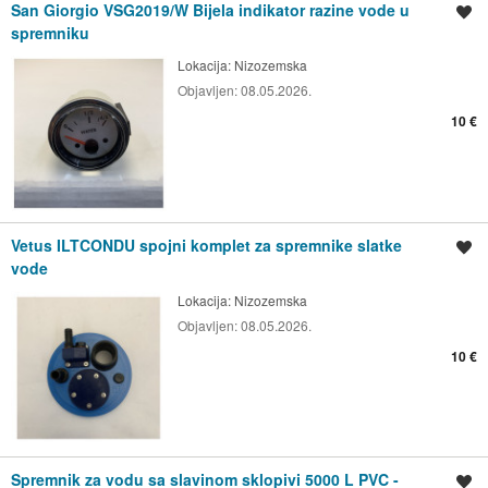
San Giorgio VSG2019/W Bijela indikator razine vode u
Spremi oglas
spremniku
Lokacija:
Nizozemska
Objavljen:
08.05.2026.
10 €
Vetus ILTCONDU spojni komplet za spremnike slatke
Spremi oglas
vode
Lokacija:
Nizozemska
Objavljen:
08.05.2026.
10 €
Spremnik za vodu sa slavinom sklopivi 5000 L PVC -
Spremi oglas