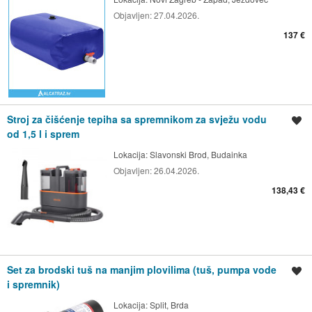
Objavljen:
27.04.2026.
137 €
Stroj za čišćenje tepiha sa spremnikom za svježu vodu
Spremi oglas
od 1,5 l i sprem
Lokacija:
Slavonski Brod, Budainka
Objavljen:
26.04.2026.
138,43 €
Set za brodski tuš na manjim plovilima (tuš, pumpa vode
Spremi oglas
i spremnik)
Lokacija:
Split, Brda