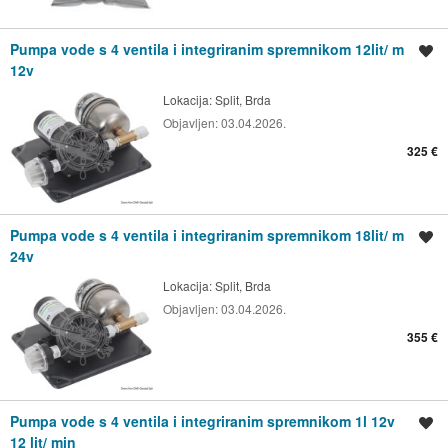
Pumpa vode s 4 ventila i integriranim spremnikom 12lit/ m
Spremi oglas
12v
Lokacija:
Split, Brda
Objavljen:
03.04.2026.
325 €
Pumpa vode s 4 ventila i integriranim spremnikom 18lit/ m
Spremi oglas
24v
Lokacija:
Split, Brda
Objavljen:
03.04.2026.
355 €
Pumpa vode s 4 ventila i integriranim spremnikom 1l 12v
Spremi oglas
12 lit/ min