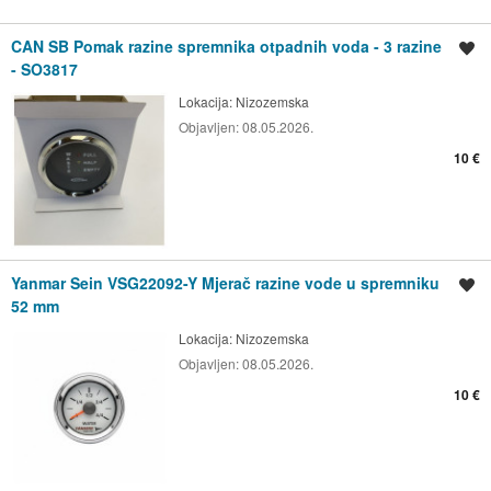
CAN SB Pomak razine spremnika otpadnih voda - 3 razine
Spremi oglas
- SO3817
Lokacija:
Nizozemska
Objavljen:
08.05.2026.
10 €
Yanmar Sein VSG22092-Y Mjerač razine vode u spremniku
Spremi oglas
52 mm
Lokacija:
Nizozemska
Objavljen:
08.05.2026.
10 €