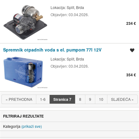
Lokacija:
Split, Brda
Objavljen:
03.04.2026.
234 €
Spremnik otpadnih voda s el. pumpom 77l 12V
Spremi oglas
Lokacija:
Split, Brda
Objavljen:
03.04.2026.
354 €
«
PRETHODNA
1-6
Stranica
7
8
9
10
SLJEDEĆA
»
FILTRIRAJ REZULTATE
Kategorija
(prikaži sve)