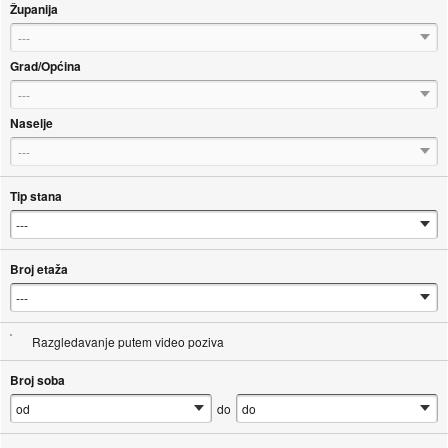
Županija
---
Grad/Općina
---
Naselje
---
Tip stana
Broj etaža
Razgledavanje putem video poziva
Broj soba
do