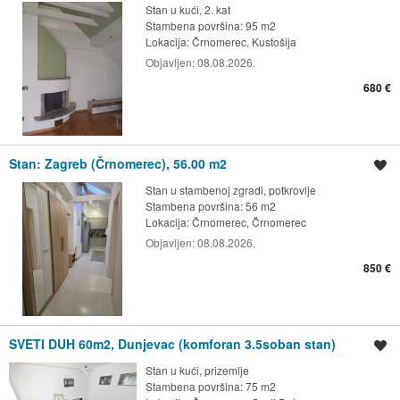
Stan u kući, 2. kat
Stambena površina: 95 m2
Lokacija:
Črnomerec, Kustošija
Objavljen:
08.08.2026.
680 €
Stan: Zagreb (Črnomerec), 56.00 m2
Spremi oglas
Stan u stambenoj zgradi, potkrovlje
Stambena površina: 56 m2
Lokacija:
Črnomerec, Črnomerec
Objavljen:
08.08.2026.
850 €
SVETI DUH 60m2, Dunjevac (komforan 3.5soban stan)
Spremi oglas
Stan u kući, prizemlje
Stambena površina: 75 m2