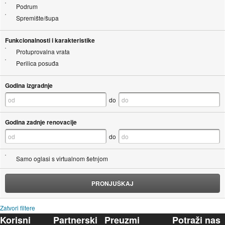
Podrum
Spremište/šupa
Funkcionalnosti i karakteristike
Protuprovalna vrata
Perilica posuđa
Godina izgradnje
do
Godina zadnje renovacije
do
Samo oglasi s virtualnom šetnjom
PRONJUŠKAJ
Zatvori filtere
Korisni
Partnerski
Preuzmi
Potraži nas