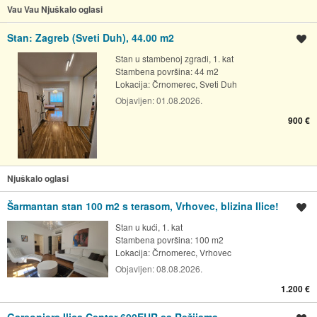
Vau Vau Njuškalo oglasi
Stan: Zagreb (Sveti Duh), 44.00 m2
Spremi oglas
Stan u stambenoj zgradi, 1. kat
Stambena površina: 44 m2
Lokacija:
Črnomerec, Sveti Duh
Objavljen:
01.08.2026.
900 €
Njuškalo oglasi
Šarmantan stan 100 m2 s terasom, Vrhovec, blizina Ilice!
Spremi oglas
Stan u kući, 1. kat
Stambena površina: 100 m2
Lokacija:
Črnomerec, Vrhovec
Objavljen:
08.08.2026.
1.200 €
Garsonjera Ilica Centar 600EUR sa Režijama