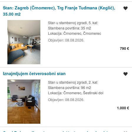
Stan: Zagreb (Črnomerec), Trg Franje Tuđmana (Keglić),
Spremi oglas
35.00 m2
Stan u stambenoj zgradi, 5. kat
Stambena površina: 35 m2
Lokacija:
Črnomerec, Črnomerec
Objavljen:
08.08.2026.
790 €
Iznajmljujem četverosobni stan
Spremi oglas
Stan u stambenoj zgradi, 2. kat
Stambena površina: 96 m2
Lokacija:
Črnomerec, Šestinski dol
Objavljen:
08.08.2026.
1.000 €