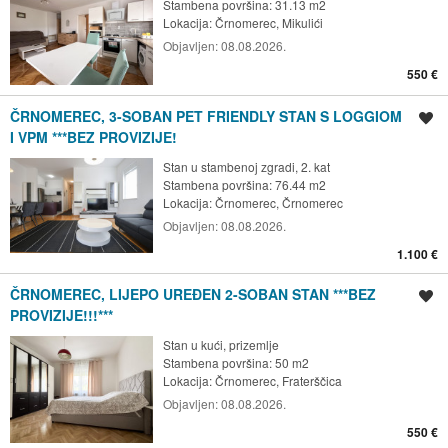
Stambena površina: 31.13 m2
Lokacija:
Črnomerec, Mikulići
Objavljen:
08.08.2026.
550 €
ČRNOMEREC, 3-SOBAN PET FRIENDLY STAN S LOGGIOM
Spremi oglas
I VPM ***BEZ PROVIZIJE!
Stan u stambenoj zgradi, 2. kat
Stambena površina: 76.44 m2
Lokacija:
Črnomerec, Črnomerec
Objavljen:
08.08.2026.
1.100 €
ČRNOMEREC, LIJEPO UREĐEN 2-SOBAN STAN ***BEZ
Spremi oglas
PROVIZIJE!!!***
Stan u kući, prizemlje
Stambena površina: 50 m2
Lokacija:
Črnomerec, Fraterščica
Objavljen:
08.08.2026.
550 €