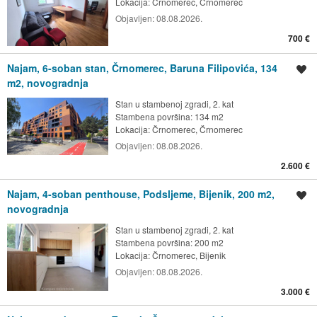
Lokacija:
Črnomerec, Črnomerec
Objavljen:
08.08.2026.
700 €
Najam, 6-soban stan, Črnomerec, Baruna Filipovića, 134
Spremi oglas
m2, novogradnja
Stan u stambenoj zgradi, 2. kat
Stambena površina: 134 m2
Lokacija:
Črnomerec, Črnomerec
Objavljen:
08.08.2026.
2.600 €
Najam, 4-soban penthouse, Podsljeme, Bijenik, 200 m2,
Spremi oglas
novogradnja
Stan u stambenoj zgradi, 2. kat
Stambena površina: 200 m2
Lokacija:
Črnomerec, Bijenik
Objavljen:
08.08.2026.
3.000 €