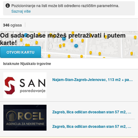
Pozicioniranje na listi može biti određeno različitim parametrima.
Saznaj više
346
oglasa
Od sada oglase možeš pretraživati i putem
karte!
OTVORI KARTU
Istaknute Njuškalo trgovine
Najam-Stan-Zagreb-Jelenovac, 113 m2 + parkirno mjesto
Zagreb, Ilica odličan dvosoban stan 57 m2, garaža
Zagreb, Ilica odličan dvosoban stan 57 m2, garaža