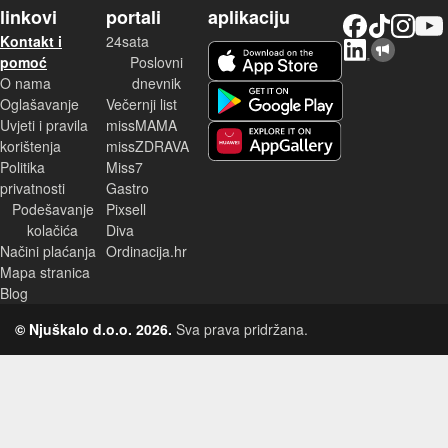
linkovi
portali
aplikaciju
Facebook
TikTok
Instagram
YouTu
Kontakt i
24sata
LinkedIn
Njuškalo blog
iOS aplikacija
pomoć
Poslovni
O nama
dnevnik
Android aplikacija
Oglašavanje
Večernji list
Uvjeti i pravila
missMAMA
korištenja
missZDRAVA
Huawei aplikacija
Politika
Miss7
privatnosti
Gastro
Podešavanje
Pixsell
kolačića
Diva
Načini plaćanja
Ordinacija.hr
Mapa stranica
Blog
© Njuškalo d.o.o. 2026.
Sva prava pridržana.