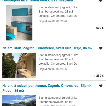
Spremi oglas
Stan u stambenoj zgradi, 1. kat
Stambena površina: 28 m2
Lokacija:
Črnomerec, Sveti Duh
Objavljen:
08.08.2026.
600 €
Najam, stan, Zagreb, Črnomerec, Sveti Duh, Trsje, 86 m2
Spremi oglas
Stan u stambenoj zgradi, 1. kat
Stambena površina: 86 m2
Lokacija:
Črnomerec, Sveti Duh
Objavljen:
08.08.2026.
1.250 €
Najam, 3-soban penthouse, Zagreb, Črnomerec, Bijenik,
Spremi oglas
Prevoj, 85 m2
Stan u stambenoj zgradi, 3. kat
Stambena površina: 85 m2
Lokacija:
Črnomerec, Bijenik