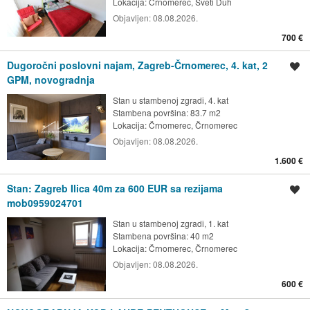
Lokacija:
Črnomerec, Sveti Duh
Objavljen:
08.08.2026.
700 €
Dugoročni poslovni najam, Zagreb-Črnomerec, 4. kat, 2
Spremi oglas
GPM, novogradnja
Stan u stambenoj zgradi, 4. kat
Stambena površina: 83.7 m2
Lokacija:
Črnomerec, Črnomerec
Objavljen:
08.08.2026.
1.600 €
Stan: Zagreb Ilica 40m za 600 EUR sa rezijama
Spremi oglas
mob0959024701
Stan u stambenoj zgradi, 1. kat
Stambena površina: 40 m2
Lokacija:
Črnomerec, Črnomerec
Objavljen:
08.08.2026.
600 €