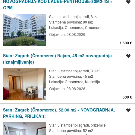
NOVOGRADNJA-KOD LAUBE-PENTHOUSE-80M2-4S +
Spremi oglas
GPM
Stan u stambenoj zgradi, 8. kat
Stambena površina: 80 m2
Lokacija:
Črnomerec, Črnomerec
Objavljen:
08.08.2026.
1.600 €
Stan: Zagreb (Črnomerec) Najam, 45 m2 novogradnja
Spremi oglas
(iznajmljivanje)
Stan u stambenoj zgradi, 3. kat
Stambena površina: 45 m2
Lokacija:
Črnomerec, Kustošija
Objavljen:
08.08.2026.
600 €
Stan: Zagreb (Črnomerec), 52.00 m2 - NOVOGRADNJA,
Spremi oglas
PARKING, PRILIKA!!!
Stan u stambenoj zgradi, prizemlje
Stambena površina: 52 m2