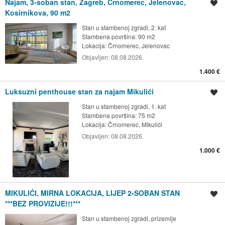
Najam, 3-soban stan, Zagreb, Črnomerec, Jelenovac,
Spremi oglas
Kosirnikova, 90 m2
Stan u stambenoj zgradi, 2. kat
Stambena površina: 90 m2
Lokacija:
Črnomerec, Jelenovac
Objavljen:
08.08.2026.
1.400 €
Luksuzni penthouse stan za najam Mikulići
Spremi oglas
Stan u stambenoj zgradi, 1. kat
Stambena površina: 75 m2
Lokacija:
Črnomerec, Mikulići
Objavljen:
08.08.2026.
1.000 €
MIKULIĆI, MIRNA LOKACIJA, LIJEP 2-SOBAN STAN
Spremi oglas
***BEZ PROVIZIJE!!!***
Stan u stambenoj zgradi, prizemlje