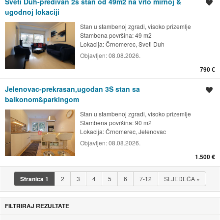
Sveti Duh-predivan 2s stan od 49m2 na vrlo mirnoj &
Spremi oglas
ugodnoj lokaciji
Stan u stambenoj zgradi, visoko prizemlje
Stambena površina: 49 m2
Lokacija:
Črnomerec, Sveti Duh
Objavljen:
08.08.2026.
790 €
Jelenovac-prekrasan,ugodan 3S stan sa
Spremi oglas
balkonom&parkingom
Stan u stambenoj zgradi, visoko prizemlje
Stambena površina: 90 m2
Lokacija:
Črnomerec, Jelenovac
Objavljen:
08.08.2026.
1.500 €
Stranica
1
2
3
4
5
6
7-12
SLJEDEĆA
»
FILTRIRAJ REZULTATE