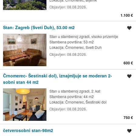
Objavljen:
08.08.2026.
1.100 €
Stan: Zagreb (Sveti Duh), 53.00 m2
Spremi oglas
Stan u stambenoj zgradi, visoko prizemlje
Stambena površina: 53 m2
Lokacija:
Črnomerec, Sveti Duh
Objavljen:
08.08.2026.
600 €
Črnomerec- Šestinski dol), iznajmljuje se moderan 2-
Spremi oglas
sobni stan 44 m2
Stan u stambenoj zgradi, 2. kat
Stambena površina: 44 m2
Lokacija:
Črnomerec, Šestinski dol
Objavljen:
08.08.2026.
750 €
četverosobni stan-98m2
Spremi oglas