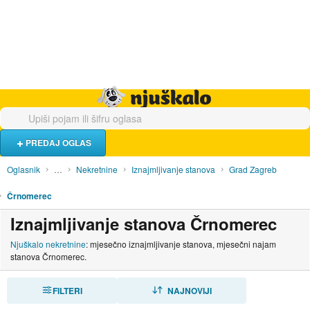
Hrana i piće
Turistički smještaj
Poslovi
Njuškalo naslovnica
PREDAJ OGLAS
Oglasnik
…
Nekretnine
Iznajmljivanje stanova
Grad Zagreb
Črnomerec
Iznajmljivanje stanova Črnomerec
Njuškalo nekretnine
: mjesečno iznajmljivanje stanova, mjesečni najam
stanova Črnomerec.
FILTERI
SORTIRAJ
NAJNOVIJI