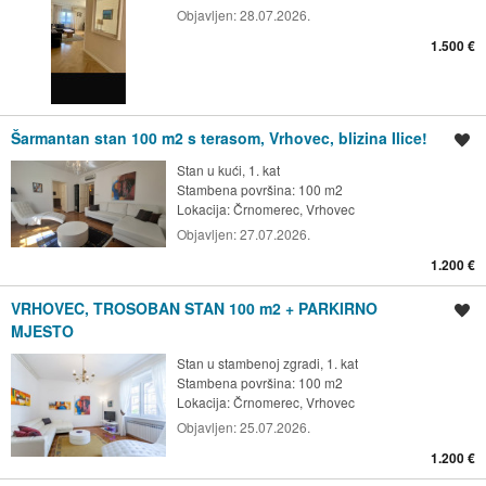
Objavljen:
28.07.2026.
1.500 €
Šarmantan stan 100 m2 s terasom, Vrhovec, blizina Ilice!
Spremi oglas
Stan u kući, 1. kat
Stambena površina: 100 m2
Lokacija:
Črnomerec, Vrhovec
Objavljen:
27.07.2026.
1.200 €
VRHOVEC, TROSOBAN STAN 100 m2 + PARKIRNO
Spremi oglas
MJESTO
Stan u stambenoj zgradi, 1. kat
Stambena površina: 100 m2
Lokacija:
Črnomerec, Vrhovec
Objavljen:
25.07.2026.
1.200 €