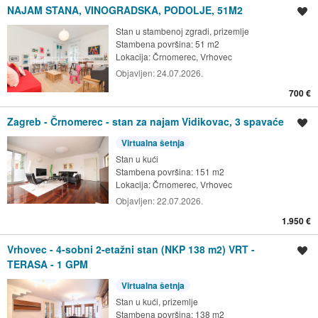
NAJAM STANA, VINOGRADSKA, PODOLJE, 51M2
Spremi oglas
Stan u stambenoj zgradi, prizemlje
Stambena površina: 51 m2
Lokacija:
Črnomerec, Vrhovec
Objavljen:
24.07.2026.
700 €
Zagreb - Črnomerec - stan za najam Vidikovac, 3 spavaće
Spremi oglas
Virtualna šetnja
Stan u kući
Stambena površina: 151 m2
Lokacija:
Črnomerec, Vrhovec
Objavljen:
22.07.2026.
1.950 €
Vrhovec - 4-sobni 2-etažni stan (NKP 138 m2) VRT -
Spremi oglas
TERASA - 1 GPM
Virtualna šetnja
Stan u kući, prizemlje
Stambena površina: 138 m2