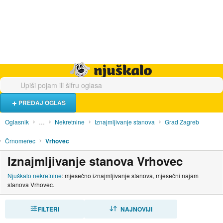
Hrana i piće
Turistički smještaj
Poslovi
Njuškalo naslovnica
PREDAJ OGLAS
Oglasnik
…
Nekretnine
Iznajmljivanje stanova
Grad Zagreb
Črnomerec
Vrhovec
Iznajmljivanje stanova Vrhovec
Njuškalo nekretnine
: mjesečno iznajmljivanje stanova, mjesečni najam
stanova Vrhovec.
FILTERI
SORTIRAJ
NAJNOVIJI