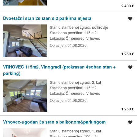
2.400 €
Dvoetažni stan 2s stan s 2 parkirna mjesta
Spremi oglas
Stan u stambenoj zgradi, potkrovlje
Stambena površina: 115 m2
Lokacija:
Črnomerec, Vrhovec
Objavljen:
01.08.2026.
1.250 €
VRHOVEC 115m2, Vinogradi (prekrasan 4soban stan +
Spremi oglas
parking)
Stan u stambenoj zgradi, 2. kat
Stambena površina: 115 m2
Lokacija:
Črnomerec, Vrhovec
Objavljen:
01.08.2026.
1.250 €
Vrhovec-ugodan 3s stan s balkonom&parkingom
Spremi oglas
Stan u stambenoj zgradi, 1. kat
Stambena površina: 100 m2