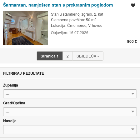
Šarmantan, namješten stan s prekrasnim pogledom
Spremi oglas
Stan u stambenoj zgradi, 2. kat
Stambena površina: 50 m2
Lokacija:
Črnomerec, Vrhovec
Objavljen:
16.07.2026.
800 €
Stranica
1
2
SLJEDEĆA
»
FILTRIRAJ REZULTATE
Županija
---
Grad/Općina
---
Naselje
---