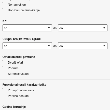
Nenamješten
Roh-bau/Za renoviranje
Kat
do
Ukupni broj katova u zgradi
do
Ostali objekti i površine
Dvorište/vrt
Podrum
Spremište/šupa
Funkcionalnosti i karakteristike
Protuprovalna vrata
Perilica posuđa
Godina izgradnje