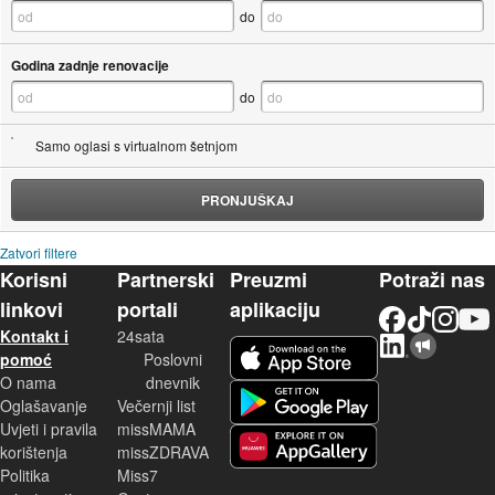
do
Godina zadnje renovacije
do
Samo oglasi s virtualnom šetnjom
PRONJUŠKAJ
Zatvori filtere
Korisni
Partnerski
Preuzmi
Potraži nas
linkovi
portali
aplikaciju
Facebook
TikTok
Instagram
YouTu
Kontakt i
24sata
LinkedIn
Njuškalo blog
iOS aplikacija
pomoć
Poslovni
O nama
dnevnik
Android aplikacija
Oglašavanje
Večernji list
Uvjeti i pravila
missMAMA
korištenja
missZDRAVA
Huawei aplikacija
Politika
Miss7