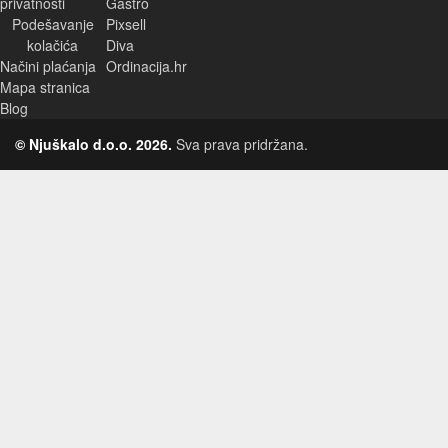
privatnosti
Gastro
Podešavanje
Pixsell
kolačića
Diva
Načini plaćanja
Ordinacija.hr
Mapa stranica
Blog
© Njuškalo d.o.o. 2026.
Sva prava pridržana.