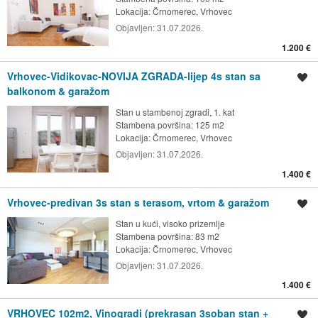
Lokacija:
Črnomerec, Vrhovec
Objavljen:
31.07.2026.
1.200 €
Vrhovec-Vidikovac-NOVIJA ZGRADA-lijep 4s stan sa
Spremi oglas
balkonom & garažom
Stan u stambenoj zgradi, 1. kat
Stambena površina: 125 m2
Lokacija:
Črnomerec, Vrhovec
Objavljen:
31.07.2026.
1.400 €
Vrhovec-predivan 3s stan s terasom, vrtom & garažom
Spremi oglas
Stan u kući, visoko prizemlje
Stambena površina: 83 m2
Lokacija:
Črnomerec, Vrhovec
Objavljen:
31.07.2026.
1.400 €
VRHOVEC 102m2, Vinogradi (prekrasan 3soban stan +
Spremi oglas