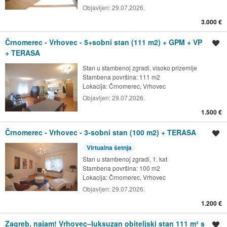
Objavljen:
29.07.2026.
3.000 €
Črnomerec - Vrhovec - 5+sobni stan (111 m2) + GPM + VP
Spremi oglas
+ TERASA
Stan u stambenoj zgradi, visoko prizemlje
Stambena površina: 111 m2
Lokacija:
Črnomerec, Vrhovec
Objavljen:
29.07.2026.
1.500 €
Črnomerec - Vrhovec - 3-sobni stan (100 m2) + TERASA
Spremi oglas
Virtualna šetnja
Stan u stambenoj zgradi, 1. kat
Stambena površina: 100 m2
Lokacija:
Črnomerec, Vrhovec
Objavljen:
29.07.2026.
1.200 €
Zagreb, najam! Vrhovec–luksuzan obiteljski stan 111 m² s
Spremi oglas