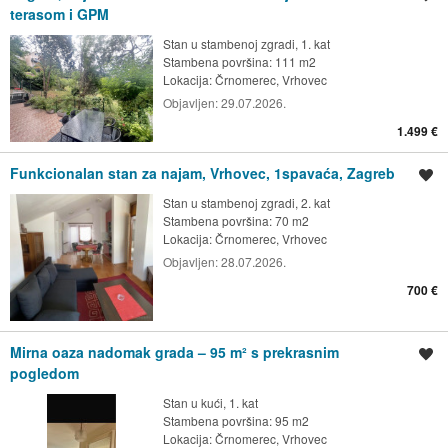
terasom i GPM
Stan u stambenoj zgradi, 1. kat
Stambena površina: 111 m2
Lokacija:
Črnomerec, Vrhovec
Objavljen:
29.07.2026.
1.499 €
Funkcionalan stan za najam, Vrhovec, 1spavaća, Zagreb
Spremi oglas
Stan u stambenoj zgradi, 2. kat
Stambena površina: 70 m2
Lokacija:
Črnomerec, Vrhovec
Objavljen:
28.07.2026.
700 €
Mirna oaza nadomak grada – 95 m² s prekrasnim
Spremi oglas
pogledom
Stan u kući, 1. kat
Stambena površina: 95 m2
Lokacija:
Črnomerec, Vrhovec