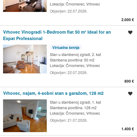
Lokacija:
Črnomerec, Vrhovec
Objavljen:
22.07.2026.
2.000 €
Vrhovec Vinogradi 1-Bedroom flat 50 m² Ideal for an
Spremi oglas
Expat Professional
Virtualna šetnja
Stan u stambenoj zgradi, 2. kat
Stambena površina: 50 m2
Lokacija:
Črnomerec, Vrhovec
Objavljen:
22.07.2026.
800 €
Vrhovec, najam, 4-sobni stan s garažom, 128 m2
Spremi oglas
Stan u stambenoj zgradi, 1. kat
Stambena površina: 128 m2
Lokacija:
Črnomerec, Vrhovec
Objavljen:
21.07.2026.
1.400 €