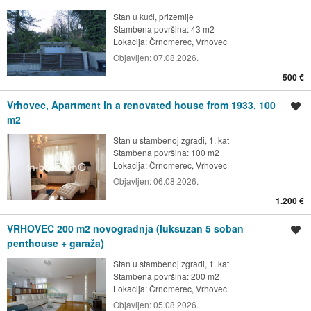
Stan u kući, prizemlje
Stambena površina: 43 m2
Lokacija:
Črnomerec, Vrhovec
Objavljen:
07.08.2026.
500 €
Vrhovec, Apartment in a renovated house from 1933, 100
Spremi oglas
m2
Stan u stambenoj zgradi, 1. kat
Stambena površina: 100 m2
Lokacija:
Črnomerec, Vrhovec
Objavljen:
06.08.2026.
1.200 €
VRHOVEC 200 m2 novogradnja (luksuzan 5 soban
Spremi oglas
penthouse + garaža)
Stan u stambenoj zgradi, 1. kat
Stambena površina: 200 m2
Lokacija:
Črnomerec, Vrhovec
Objavljen:
05.08.2026.