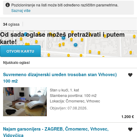
Pozicioniranje na listi može biti određeno različitim parametrima.
Saznaj više
34
oglasa
Od sada oglase možeš pretraživati i putem
karte!
OTVORI KARTU
Njuškalo oglasi
Suvremeno dizajnerski uređen trosoban stan Vrhovec)
Spremi oglas
100 m2
Stan u kući, 1. kat
Stambena površina: 100 m2
Lokacija:
Črnomerec, Vrhovec
Objavljen:
07.08.2026.
1.200 €
Najam garsonijera - ZAGREB, Črnomerec, Vrhovec,
Spremi oglas
Vidovčica