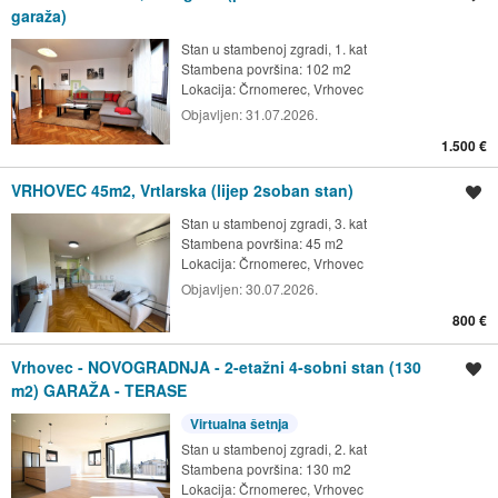
garaža)
Stan u stambenoj zgradi, 1. kat
Stambena površina: 102 m2
Lokacija:
Črnomerec, Vrhovec
Objavljen:
31.07.2026.
1.500 €
VRHOVEC 45m2, Vrtlarska (lijep 2soban stan)
Spremi oglas
Stan u stambenoj zgradi, 3. kat
Stambena površina: 45 m2
Lokacija:
Črnomerec, Vrhovec
Objavljen:
30.07.2026.
800 €
Vrhovec - NOVOGRADNJA - 2-etažni 4-sobni stan (130
Spremi oglas
m2) GARAŽA - TERASE
Virtualna šetnja
Stan u stambenoj zgradi, 2. kat
Stambena površina: 130 m2
Lokacija:
Črnomerec, Vrhovec