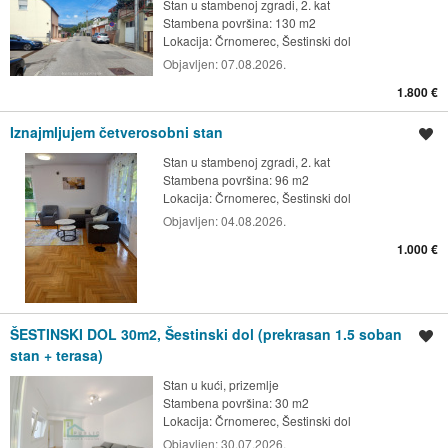
Stan u stambenoj zgradi, 2. kat
Stambena površina: 130 m2
Lokacija:
Črnomerec, Šestinski dol
Objavljen:
07.08.2026.
1.800 €
Iznajmljujem četverosobni stan
Spremi oglas
Stan u stambenoj zgradi, 2. kat
Stambena površina: 96 m2
Lokacija:
Črnomerec, Šestinski dol
Objavljen:
04.08.2026.
1.000 €
ŠESTINSKI DOL 30m2, Šestinski dol (prekrasan 1.5 soban
Spremi oglas
stan + terasa)
Stan u kući, prizemlje
Stambena površina: 30 m2
Lokacija:
Črnomerec, Šestinski dol
Objavljen:
30.07.2026.