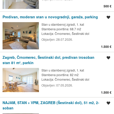
500 €
Predivan, moderan stan u novogradnji, garaža, parking
Spremi oglas
Stan u stambenoj zgradi, 1. kat
Stambena površina: 68.7 m2
Lokacija:
Črnomerec, Šestinski dol
Objavljen:
28.07.2026.
1.500 €
Zagreb, Črnomerec, Šestinski dol, predivan trosoban
Spremi oglas
stan 81 m², parkin
Stan u stambenoj zgradi, 1. kat
Stambena površina: 82 m2
Lokacija:
Črnomerec, Šestinski dol
Objavljen:
07.05.2026.
1.500 €
NAJAM, STAN + VPM, ZAGREB (Šestinski dol), 51 m2, 2-
Spremi oglas
soban