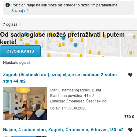
Pozicioniranje na listi može biti određeno različitim parametrima.
Saznaj više
7
oglasa
Od sada oglase možeš pretraživati i putem
karte!
OTVORI KARTU
Njuškalo oglasi
Zagreb (Šestinski dol), iznajmljuje se moderan 2-sobni
Spremi oglas
stan 44 m2
Stan u stambenoj zgradi, 2. kat
Stambena površina: 44 m2
Lokacija:
Črnomerec, Šestinski dol
Objavljen:
07.08.2026.
750 €
Najam, 4-soban stan, Zagreb, Črnomerec, Vrhovec,130 m2
Spremi oglas