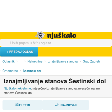
Hrana i piće
Turistički smještaj
Poslovi
Njuškalo naslovnica
PREDAJ OGLAS
Oglasnik
…
Nekretnine
Iznajmljivanje stanova
Grad Zagreb
Črnomerec
Šestinski dol
Iznajmljivanje stanova Šestinski dol
Njuškalo nekretnine
: mjesečno iznajmljivanje stanova, mjesečni najam
stanova Šestinski dol.
FILTERI
SORTIRAJ
NAJNOVIJI