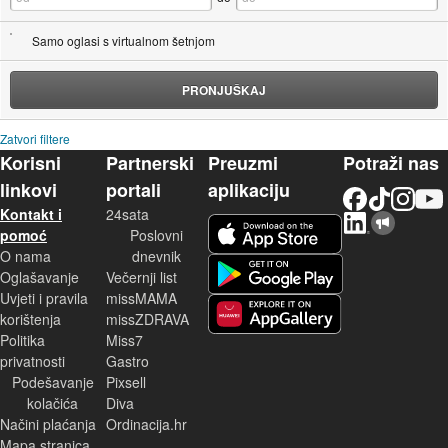
Samo oglasi s virtualnom šetnjom
PRONJUŠKAJ
Zatvori filtere
Korisni
Partnerski
Preuzmi
Potraži nas
linkovi
portali
aplikaciju
Facebook
TikTok
Instagram
YouTu
Kontakt i
24sata
LinkedIn
Njuškalo blog
iOS aplikacija
pomoć
Poslovni
O nama
dnevnik
Android aplikacija
Oglašavanje
Večernji list
Uvjeti i pravila
missMAMA
korištenja
missZDRAVA
Huawei aplikacija
Politika
Miss7
privatnosti
Gastro
Podešavanje
Pixsell
kolačića
Diva
Načini plaćanja
Ordinacija.hr
Mapa stranica