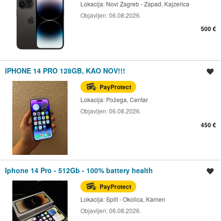
Lokacija:
Novi Zagreb - Zapad, Kajzerica
Objavljen:
06.08.2026.
500 €
IPHONE 14 PRO 128GB, KAO NOV!!!
Spremi oglas
PayProtect
Lokacija:
Požega, Centar
Objavljen:
06.08.2026.
450 €
Iphone 14 Pro - 512Gb - 100% battery health
Spremi oglas
PayProtect
Lokacija:
Split - Okolica, Kamen
Objavljen:
06.08.2026.