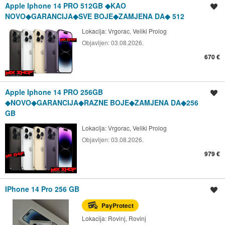
Apple Iphone 14 PRO 512GB ◆KAO
Spremi oglas
NOVO◆GARANCIJA◆SVE BOJE◆ZAMJENA DA◆ 512
Lokacija:
Vrgorac, Veliki Prolog
Objavljen:
03.08.2026.
670 €
Apple Iphone 14 PRO 256GB
Spremi oglas
◆NOVO◆GARANCIJA◆RAZNE BOJE◆ZAMJENA DA◆256
GB
Lokacija:
Vrgorac, Veliki Prolog
Objavljen:
03.08.2026.
979 €
IPhone 14 Pro 256 GB
Spremi oglas
PayProtect
Lokacija:
Rovinj, Rovinj