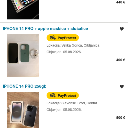
440 €
IPHONE 14 PRO + apple maskica + slušalice
Spremi oglas
PayProtect
Lokacija:
Velika Gorica, Cibljanica
Objavljen:
05.08.2026.
400 €
IPHONE 14 PRO 256gb
Spremi oglas
PayProtect
Lokacija:
Slavonski Brod, Centar
Objavljen:
05.08.2026.
500 €