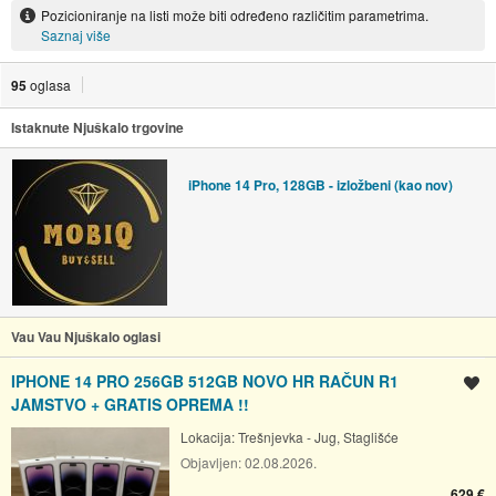
Pozicioniranje na listi može biti određeno različitim parametrima.
Saznaj više
95
oglasa
Istaknute Njuškalo trgovine
iPhone 14 Pro, 128GB - izložbeni (kao nov)
Vau Vau Njuškalo oglasi
IPHONE 14 PRO 256GB 512GB NOVO HR RAČUN R1
Spremi oglas
JAMSTVO + GRATIS OPREMA !!
Lokacija:
Trešnjevka - Jug, Staglišće
Objavljen:
02.08.2026.
629 €