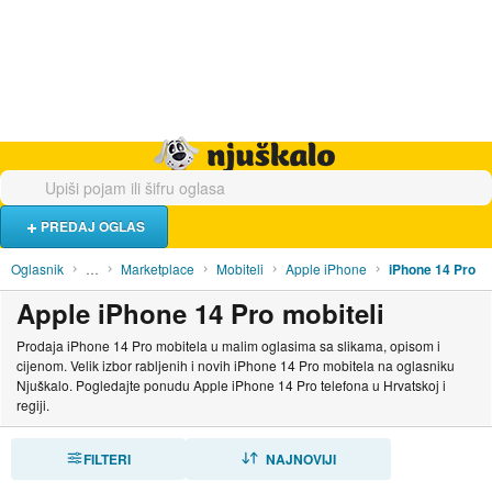
Hrana i piće
Turistički smještaj
Poslovi
Njuškalo naslovnica
PREDAJ OGLAS
Oglasnik
…
Marketplace
Mobiteli
Apple iPhone
iPhone 14 Pro
Apple iPhone 14 Pro mobiteli
Prodaja iPhone 14 Pro mobitela u malim oglasima sa slikama, opisom i
cijenom. Velik izbor rabljenih i novih iPhone 14 Pro mobitela na oglasniku
Njuškalo. Pogledajte ponudu Apple iPhone 14 Pro telefona u Hrvatskoj i
regiji.
FILTERI
SORTIRAJ
NAJNOVIJI