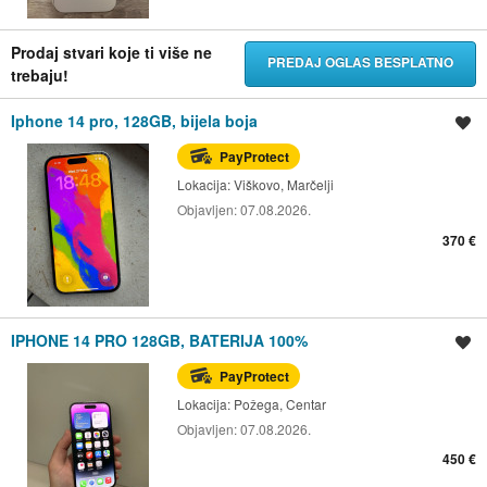
Prodaj stvari koje ti više ne
PREDAJ OGLAS BESPLATNO
trebaju!
Iphone 14 pro, 128GB, bijela boja
Spremi oglas
PayProtect
Lokacija:
Viškovo, Marčelji
Objavljen:
07.08.2026.
370 €
IPHONE 14 PRO 128GB, BATERIJA 100%
Spremi oglas
PayProtect
Lokacija:
Požega, Centar
Objavljen:
07.08.2026.
450 €