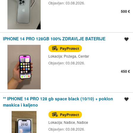
Objavljen:
03.08.2026.
500 €
IPHONE 14 PRO 128GB 100% ZDRAVLJE BATERIJE
Spremi oglas
PayProtect
Lokacija:
Požega, Centar
Objavljen:
03.08.2026.
450 €
** IPHONE 14 PRO 128 gb space black (10/10) + poklon
Spremi oglas
maskica i kaljeno
PayProtect
Lokacija:
Našice, Našice
Objavljen:
03.08.2026.