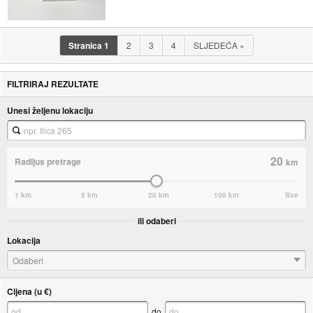
Stranica
1
2
3
4
SLJEDEĆA
»
FILTRIRAJ REZULTATE
Unesi željenu lokaciju
20
Radijus pretrage
km
1 km
5 km
20 km
100 km
Sve
ili odaberi
Lokacija
Odaberi
Cijena (u €)
do