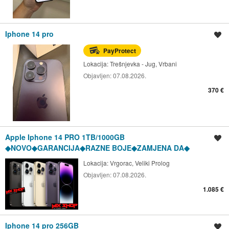
Iphone 14 pro
Spremi oglas
PayProtect
Lokacija:
Trešnjevka - Jug, Vrbani
Objavljen:
07.08.2026.
370 €
Apple Iphone 14 PRO 1TB/1000GB
Spremi oglas
◆NOVO◆GARANCIJA◆RAZNE BOJE◆ZAMJENA DA◆
Lokacija:
Vrgorac, Veliki Prolog
Objavljen:
07.08.2026.
1.085 €
Iphone 14 pro 256GB
Spremi oglas