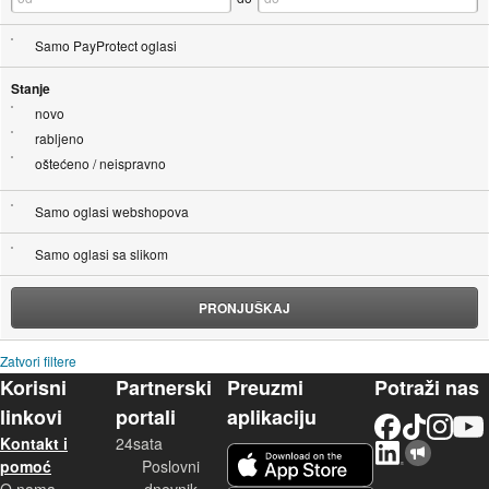
Samo PayProtect oglasi
Stanje
novo
rabljeno
oštećeno / neispravno
Samo oglasi webshopova
Samo oglasi sa slikom
PRONJUŠKAJ
Zatvori filtere
Korisni
Partnerski
Preuzmi
Potraži nas
linkovi
portali
aplikaciju
Facebook
TikTok
Instagram
YouTu
Kontakt i
24sata
LinkedIn
Njuškalo blog
iOS aplikacija
pomoć
Poslovni
O nama
dnevnik
Android aplikacija