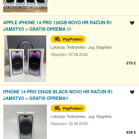
APPLE iPHONE 14 PRO 128GB NOVO HR RAČUN R1
Spremi oglas
JAMSTVO + GRATIS OPREMA !!!
PayProtect
Lokacija:
Trešnjevka - Jug, Staglišće
Objavljen:
02.08.2026.
570 €
IPHONE 14 PRO 256GB BLACK NOVO HR RAČUN R1
Spremi oglas
JAMSTVO + GRATIS OPREMA!!
PayProtect
Lokacija:
Trešnjevka - Jug, Staglišće
Objavljen:
02.08.2026.
639 €