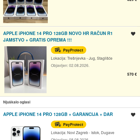
APPLE iPHONE 14 PRO 128GB NOVO HR RAČUN R1
Spremi oglas
JAMSTVO + GRATIS OPREMA !!!
PayProtect
Lokacija:
Trešnjevka - Jug, Staglišće
Objavljen:
02.08.2026.
570 €
Njuškalo oglasi
APPLE iPHONE 14 PRO 128GB + GARANCIJA + DAR
Spremi oglas
PayProtect
Lokacija:
Novi Zagreb - Istok, Dugave
Objavljen:
08.08.2026.