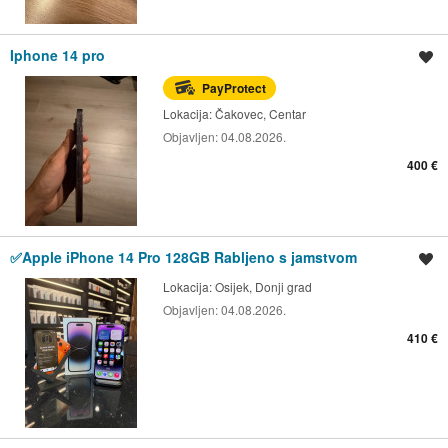
Iphone 14 pro
Spremi oglas
PayProtect
Lokacija:
Čakovec, Centar
Objavljen:
04.08.2026.
400 €
✅Apple iPhone 14 Pro 128GB Rabljeno s jamstvom
Spremi oglas
Lokacija:
Osijek, Donji grad
Objavljen:
04.08.2026.
410 €