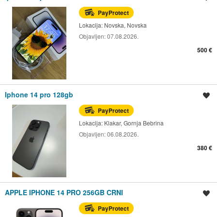
PayProtect
Lokacija:
Novska, Novska
Objavljen:
07.08.2026.
500 €
Iphone 14 pro 128gb
Spremi oglas
PayProtect
Lokacija:
Klakar, Gornja Bebrina
Objavljen:
06.08.2026.
380 €
APPLE IPHONE 14 PRO 256GB CRNI
Spremi oglas
PayProtect