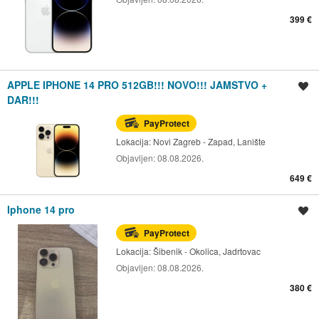
399 €
APPLE IPHONE 14 PRO 512GB!!! NOVO!!! JAMSTVO +
Spremi oglas
DAR!!!
PayProtect
Lokacija:
Novi Zagreb - Zapad, Lanište
Objavljen:
08.08.2026.
649 €
Iphone 14 pro
Spremi oglas
PayProtect
Lokacija:
Šibenik - Okolica, Jadrtovac
Objavljen:
08.08.2026.
380 €