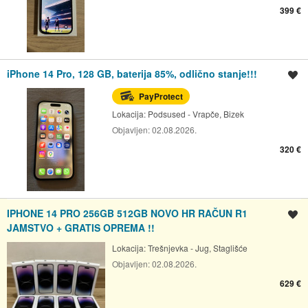
399 €
iPhone 14 Pro, 128 GB, baterija 85%, odlično stanje!!!
Spremi oglas
PayProtect
Lokacija:
Podsused - Vrapče, Bizek
Objavljen:
02.08.2026.
320 €
IPHONE 14 PRO 256GB 512GB NOVO HR RAČUN R1
Spremi oglas
JAMSTVO + GRATIS OPREMA !!
Lokacija:
Trešnjevka - Jug, Staglišće
Objavljen:
02.08.2026.
629 €