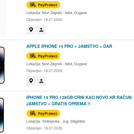
PayProtect
Lokacija:
Novi Zagreb - Istok, Dugave
Objavljen:
18.07.2026.
Prikaži na mapi
Korisnik nije trgovac
APPLE IPHONE 14 PRO + JAMSTVO + DAR
PayProtect
Lokacija:
Novi Zagreb - Istok, Dugave
Objavljen:
18.07.2026.
Prikaži na mapi
Korisnik nije trgovac
IPHONE 14 PRO 128GB CRNI KAO NOVO HR RAČUN
JAMSTVO + GRATIS OPREMA !!
PayProtect
Lokacija:
Trešnjevka - Jug, Staglišće
Objavljen:
18.07.2026.