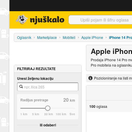
Njuškalo naslovnica
Oglasnik
Marketplace
Mobiteli
Apple iPhone
iPhone 14 Pr
Apple iPhon
Prodaja iPhone 14 Pro mob
Pro mobitela na oglasniku
FILTRIRAJ REZULTATE
Pozicioniranje na listi 
Unesi željenu lokaciju
20
Radijus pretrage
km
100
oglasa
1 km
5 km
20 km
100 km
Sve
ili odaberi