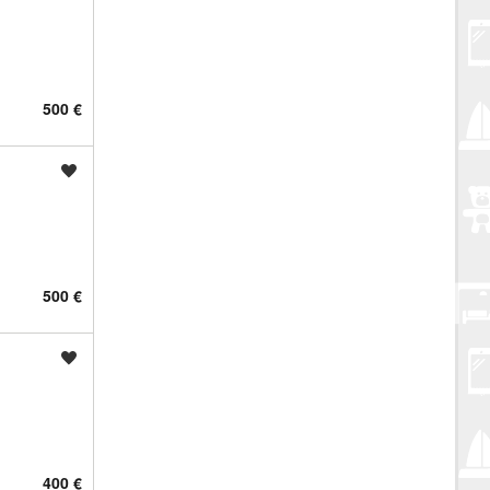
500 €
Spremi oglas
500 €
Spremi oglas
400 €