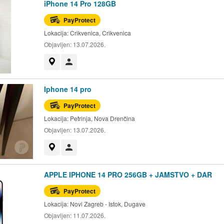
iPhone 14 Pro 128GB
PayProtect
Lokacija:
Crikvenica, Crikvenica
Objavljen:
13.07.2026.
Prikaži na mapi
Korisnik nije trgovac
Iphone 14 pro
PayProtect
Lokacija:
Petrinja, Nova Drenčina
Objavljen:
13.07.2026.
Prikaži na mapi
Korisnik nije trgovac
APPLE IPHONE 14 PRO 256GB + JAMSTVO + DAR
PayProtect
Lokacija:
Novi Zagreb - Istok, Dugave
Objavljen:
11.07.2026.