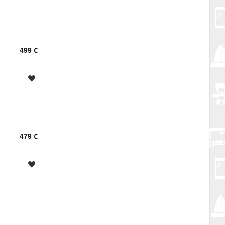
499 €
Spremi oglas
479 €
Spremi oglas