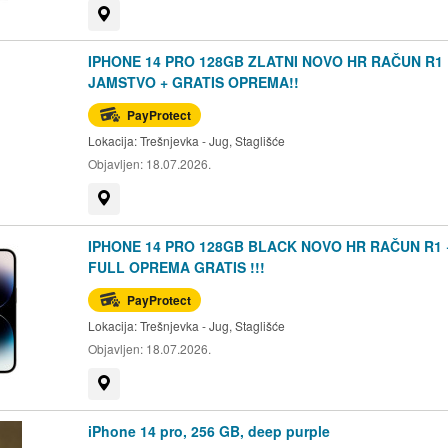
Prikaži na mapi
IPHONE 14 PRO 128GB ZLATNI NOVO HR RAČUN R1
JAMSTVO + GRATIS OPREMA!!
PayProtect
Lokacija:
Trešnjevka - Jug, Staglišće
Objavljen:
18.07.2026.
Prikaži na mapi
IPHONE 14 PRO 128GB BLACK NOVO HR RAČUN R1 
FULL OPREMA GRATIS !!!
PayProtect
Lokacija:
Trešnjevka - Jug, Staglišće
Objavljen:
18.07.2026.
Prikaži na mapi
iPhone 14 pro, 256 GB, deep purple