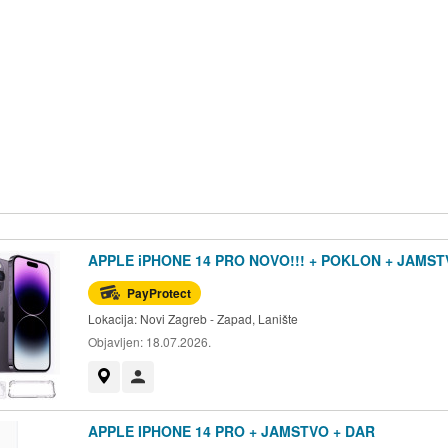
APPLE iPHONE 14 PRO NOVO!!! + POKLON + JAMS
PayProtect
Lokacija:
Novi Zagreb - Zapad, Lanište
Objavljen:
18.07.2026.
Prikaži na mapi
Korisnik nije trgovac
APPLE IPHONE 14 PRO + JAMSTVO + DAR