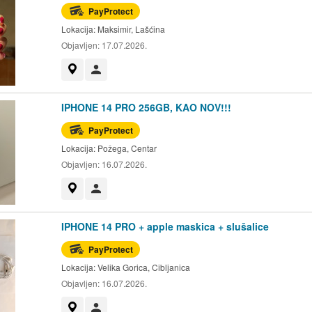
PayProtect
Lokacija:
Maksimir, Lašćina
Objavljen:
17.07.2026.
Prikaži na mapi
Korisnik nije trgovac
IPHONE 14 PRO 256GB, KAO NOV!!!
PayProtect
Lokacija:
Požega, Centar
Objavljen:
16.07.2026.
Prikaži na mapi
Korisnik nije trgovac
IPHONE 14 PRO + apple maskica + slušalice
PayProtect
Lokacija:
Velika Gorica, Cibljanica
Objavljen:
16.07.2026.
Prikaži na mapi
Korisnik nije trgovac