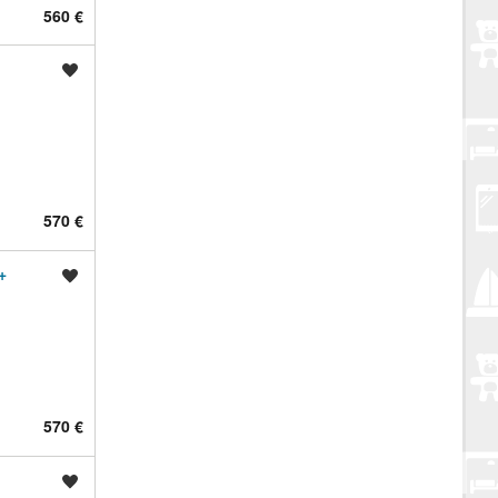
560 €
Spremi oglas
570 €
+
Spremi oglas
570 €
Spremi oglas