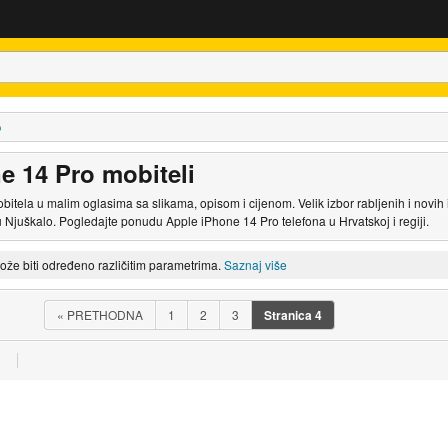
o
e 14 Pro mobiteli
itela u malim oglasima sa slikama, opisom i cijenom. Velik izbor rabljenih i novi
 Njuškalo. Pogledajte ponudu Apple iPhone 14 Pro telefona u Hrvatskoj i regiji.
može biti određeno različitim parametrima.
Saznaj više
«
PRETHODNA
1
2
3
Stranica
4