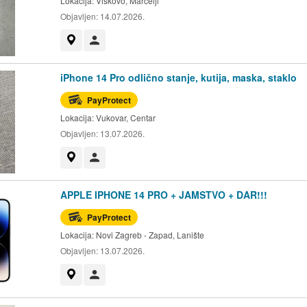
Lokacija:
Viškovo, Marčelji
Objavljen:
14.07.2026.
Prikaži na mapi
Korisnik nije trgovac
iPhone 14 Pro odlično stanje, kutija, maska, staklo
PayProtect
Lokacija:
Vukovar, Centar
Objavljen:
13.07.2026.
Prikaži na mapi
Korisnik nije trgovac
APPLE IPHONE 14 PRO + JAMSTVO + DAR!!!
PayProtect
Lokacija:
Novi Zagreb - Zapad, Lanište
Objavljen:
13.07.2026.
Prikaži na mapi
Korisnik nije trgovac