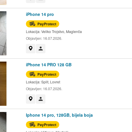
iPhone 14 pro
PayProtect
Lokacija:
Veliko Trojstvo, Maglenča
Objavljen:
16.07.2026.
Prikaži na mapi
Korisnik nije trgovac
iPhone 14 PRO 128 GB
PayProtect
Lokacija:
Split, Lovret
Objavljen:
16.07.2026.
Prikaži na mapi
Korisnik nije trgovac
Iphone 14 pro, 128GB, bijela boja
PayProtect