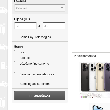
Lokacija
Odaberi
Cijena (u €)
do
Samo PayProtect oglasi
Stanje
novo
Njuškalo oglasi
rabljeno
oštećeno / neispravno
Samo oglasi webshopova
Samo oglasi sa slikom
PRONJUŠKAJ