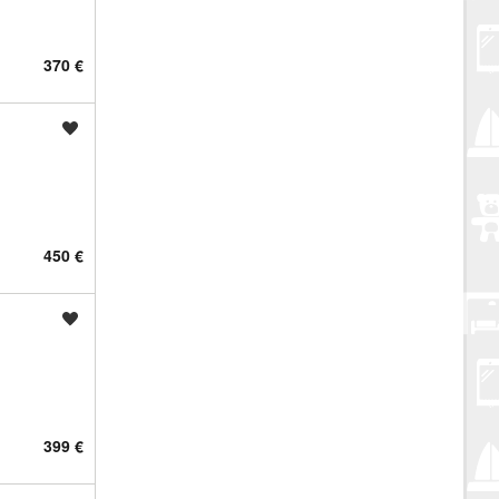
370 €
Spremi oglas
450 €
Spremi oglas
399 €