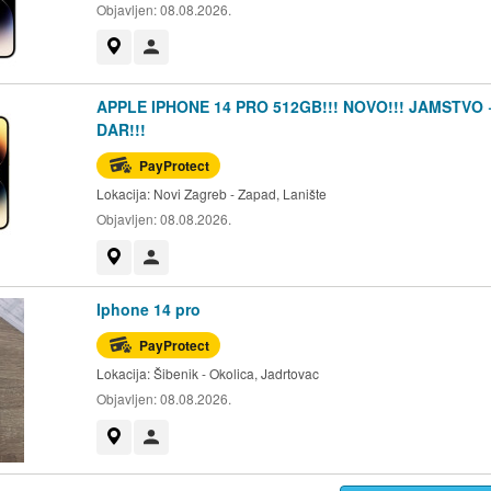
Objavljen:
08.08.2026.
Prikaži na mapi
Korisnik nije trgovac
APPLE IPHONE 14 PRO 512GB!!! NOVO!!! JAMSTVO 
DAR!!!
PayProtect
Lokacija:
Novi Zagreb - Zapad, Lanište
Objavljen:
08.08.2026.
Prikaži na mapi
Korisnik nije trgovac
Iphone 14 pro
PayProtect
Lokacija:
Šibenik - Okolica, Jadrtovac
Objavljen:
08.08.2026.
Prikaži na mapi
Korisnik nije trgovac