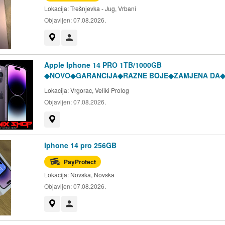
Lokacija:
Trešnjevka - Jug, Vrbani
Objavljen:
07.08.2026.
Prikaži na mapi
Korisnik nije trgovac
Apple Iphone 14 PRO 1TB/1000GB
◆NOVO◆GARANCIJA◆RAZNE BOJE◆ZAMJENA DA
Lokacija:
Vrgorac, Veliki Prolog
Objavljen:
07.08.2026.
Prikaži na mapi
Iphone 14 pro 256GB
PayProtect
Lokacija:
Novska, Novska
Objavljen:
07.08.2026.
Prikaži na mapi
Korisnik nije trgovac