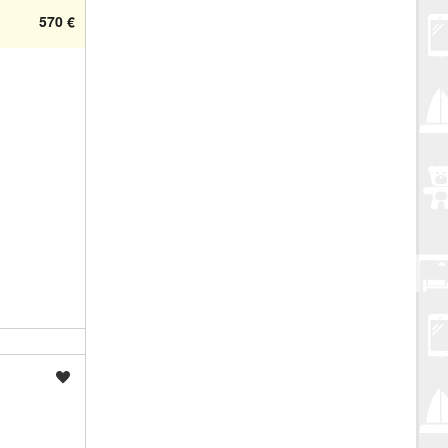
570 €
Spremi oglas