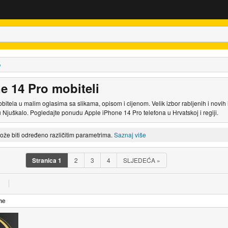
o
e 14 Pro mobiteli
itela u malim oglasima sa slikama, opisom i cijenom. Velik izbor rabljenih i novi
 Njuškalo. Pogledajte ponudu Apple iPhone 14 Pro telefona u Hrvatskoj i regiji.
može biti određeno različitim parametrima.
Saznaj više
Stranica
1
2
3
4
SLJEDEĆA
»
ne