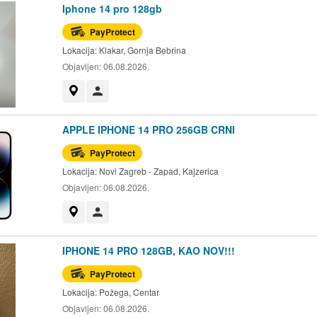
Iphone 14 pro 128gb
PayProtect
Lokacija:
Klakar, Gornja Bebrina
Objavljen:
06.08.2026.
Prikaži na mapi
Korisnik nije trgovac
APPLE IPHONE 14 PRO 256GB CRNI
PayProtect
Lokacija:
Novi Zagreb - Zapad, Kajzerica
Objavljen:
06.08.2026.
Prikaži na mapi
Korisnik nije trgovac
IPHONE 14 PRO 128GB, KAO NOV!!!
PayProtect
Lokacija:
Požega, Centar
Objavljen:
06.08.2026.