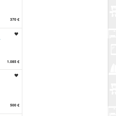
370 €
Spremi oglas
◆
1.085 €
Spremi oglas
500 €