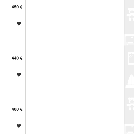
450 €
Spremi oglas
440 €
Spremi oglas
400 €
Spremi oglas