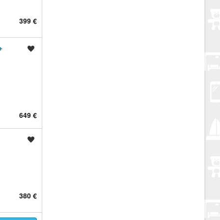
399 €
+
Spremi oglas
649 €
Spremi oglas
380 €