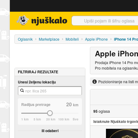
Njuškalo naslovnica
Oglasnik
Marketplace
Mobiteli
Apple iPhone
iPhone 14 Pr
Apple iPhon
Prodaja iPhone 14 Pro mob
Pro mobitela na oglasniku
FILTRIRAJ REZULTATE
Pozicioniranje na listi 
Unesi željenu lokaciju
20
Radijus pretrage
km
95
oglasa
1 km
5 km
20 km
100 km
Sve
Istaknute Njuškalo trgovi
ili odaberi