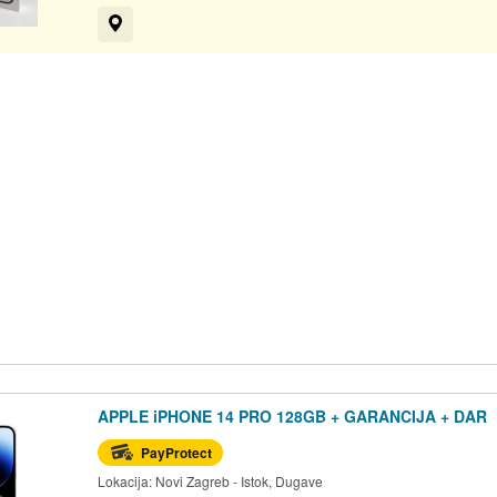
Prikaži na mapi
APPLE iPHONE 14 PRO 128GB + GARANCIJA + DAR
PayProtect
Lokacija:
Novi Zagreb - Istok, Dugave