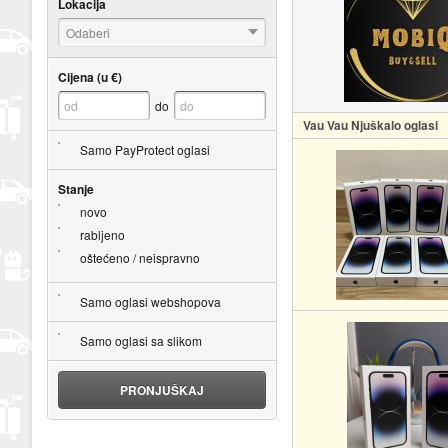
Lokacija
Odaberi
Cijena (u €)
do
Vau Vau Njuškalo oglasi
Samo PayProtect oglasi
Stanje
novo
rabljeno
oštećeno / neispravno
Samo oglasi webshopova
Samo oglasi sa slikom
PRONJUŠKAJ