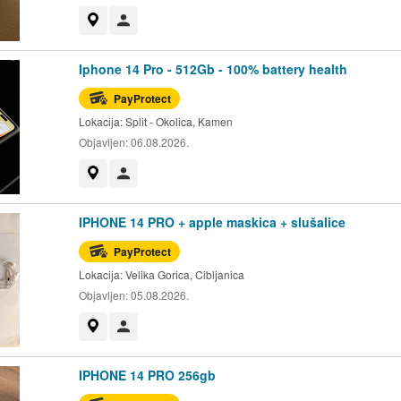
Prikaži na mapi
Korisnik nije trgovac
Iphone 14 Pro - 512Gb - 100% battery health
PayProtect
Lokacija:
Split - Okolica, Kamen
Objavljen:
06.08.2026.
Prikaži na mapi
Korisnik nije trgovac
IPHONE 14 PRO + apple maskica + slušalice
PayProtect
Lokacija:
Velika Gorica, Cibljanica
Objavljen:
05.08.2026.
Prikaži na mapi
Korisnik nije trgovac
IPHONE 14 PRO 256gb