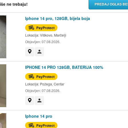
više ne trebaju!
PREDAJ OGLAS BE
Iphone 14 pro, 128GB, bijela boja
PayProtect
Lokacija:
Viškovo, Marčelji
Objavljen:
07.08.2026.
Prikaži na mapi
Korisnik nije trgovac
IPHONE 14 PRO 128GB, BATERIJA 100%
PayProtect
Lokacija:
Požega, Centar
Objavljen:
07.08.2026.
Prikaži na mapi
Korisnik nije trgovac
Iphone 14 pro
PayProtect