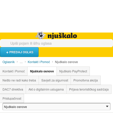
Hrana i piće
Turistički smještaj
Poslovi
Njuškalo naslovnica
PREDAJ OGLAS
Oglasnik
…
Kontakt i Pomoć
Njuškalo osnove
Kontakt i Pomoć
Njuškalo osnove
Njuškalo PayProtect
Nešto ne radi kako treba
Savjeti za sigurnost
Promotivna akcija
DAC7 direktiva
Akt o digitalnim uslugama
Prijava terorističkog sadržaja
Pristupačnost