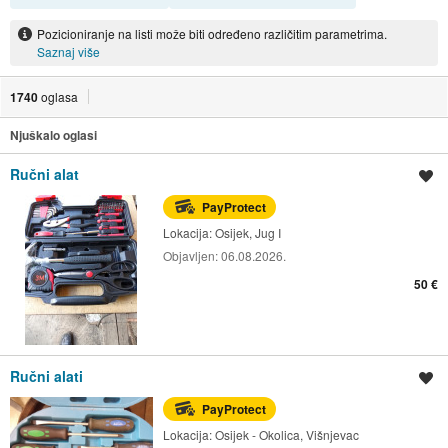
Pozicioniranje na listi može biti određeno različitim parametrima.
Saznaj više
1740
oglasa
Njuškalo oglasi
Ručni alat
Spremi oglas
PayProtect
Lokacija:
Osijek, Jug I
Objavljen:
06.08.2026.
50 €
Ručni alati
Spremi oglas
PayProtect
Lokacija:
Osijek - Okolica, Višnjevac