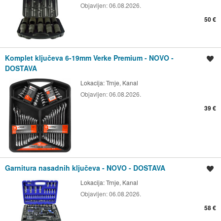
Objavljen:
06.08.2026.
50 €
Komplet ključeva 6-19mm Verke Premium - NOVO -
Spremi oglas
DOSTAVA
Lokacija:
Trnje, Kanal
Objavljen:
06.08.2026.
39 €
Garnitura nasadnih ključeva - NOVO - DOSTAVA
Spremi oglas
Lokacija:
Trnje, Kanal
Objavljen:
06.08.2026.
58 €