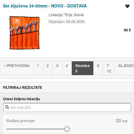
Set ključeva 34-50mm - NOVO - DOSTAVA
Spremi oglas
Lokacija:
Trnje, Kanal
Objavljen:
06.08.2026.
90 €
«
PRETHODNA
1
2
3
4
Stranica
6
7-
SLJEDE
5
12
FILTRIRAJ REZULTATE
Unesi željenu lokaciju
20
Radijus pretrage
km