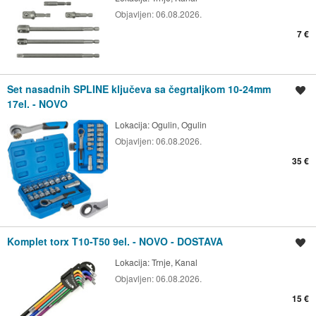
Objavljen:
06.08.2026.
7 €
Set nasadnih SPLINE ključeva sa čegrtaljkom 10-24mm
Spremi oglas
17el. - NOVO
Lokacija:
Ogulin, Ogulin
Objavljen:
06.08.2026.
35 €
Komplet torx T10-T50 9el. - NOVO - DOSTAVA
Spremi oglas
Lokacija:
Trnje, Kanal
Objavljen:
06.08.2026.
15 €