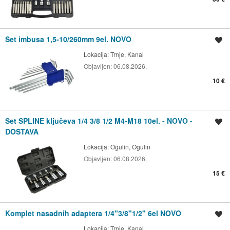
Set imbusa 1,5-10/260mm 9el. NOVO
Spremi oglas
Lokacija:
Trnje, Kanal
Objavljen:
06.08.2026.
10 €
Set SPLINE ključeva 1/4 3/8 1/2 M4-M18 10el. - NOVO -
Spremi oglas
DOSTAVA
Lokacija:
Ogulin, Ogulin
Objavljen:
06.08.2026.
15 €
Komplet nasadnih adaptera 1/4"3/8"1/2" 6el NOVO
Spremi oglas
Lokacija:
Trnje, Kanal