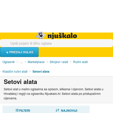
Hrana i piće
Turistički smještaj
Poslovi
Njuškalo naslovnica
PREDAJ OGLAS
Oglasnik
…
Marketplace
Strojevi i alati
Ručni alati
Klasični ručni alati
Setovi alata
Setovi alata
Setovi alat u malim oglasima sa opisom, slikama i cijenom. Setovi alata u
Hrvatskoj i regiji na oglasniku Njuskalo.hr. Setovi alata po pristupačnim
cijenama.
FILTERI
SORTIRAJ
NAJNOVIJI