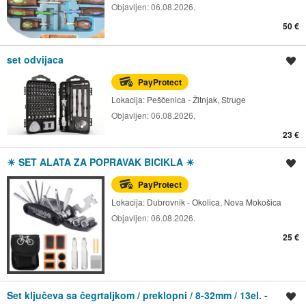
Objavljen:
06.08.2026.
50 €
set odvijaca
Spremi oglas
PayProtect
Lokacija:
Peščenica - Žitnjak, Struge
Objavljen:
06.08.2026.
23 €
☀ SET ALATA ZA POPRAVAK BICIKLA ☀
Spremi oglas
PayProtect
Lokacija:
Dubrovnik - Okolica, Nova Mokošica
Objavljen:
06.08.2026.
25 €
Set ključeva sa čegrtaljkom / preklopni / 8-32mm / 13el. -
Spremi oglas