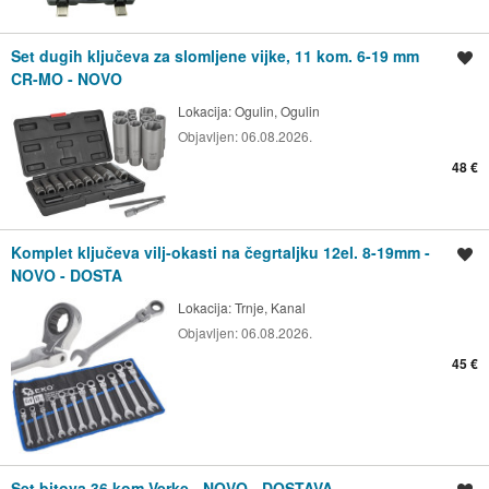
Set dugih ključeva za slomljene vijke, 11 kom. 6-19 mm
Spremi oglas
CR-MO - NOVO
Lokacija:
Ogulin, Ogulin
Objavljen:
06.08.2026.
48 €
Komplet ključeva vilj-okasti na čegrtaljku 12el. 8-19mm -
Spremi oglas
NOVO - DOSTA
Lokacija:
Trnje, Kanal
Objavljen:
06.08.2026.
45 €
Set bitova 36 kom Verke - NOVO - DOSTAVA