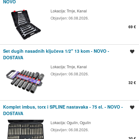
NOVO
Lokacija:
Trnje, Kanal
Objavljen:
06.08.2026.
69 €
Set dugih nasadnih ključeva 1/2" 13 kom - NOVO -
Spremi oglas
DOSTAVA
Lokacija:
Trnje, Kanal
Objavljen:
06.08.2026.
32 €
Komplet imbus, torx i SPLINE nastavaka - 75 el. - NOVO -
Spremi oglas
DOSTAVA
Lokacija:
Ogulin, Ogulin
Objavljen:
06.08.2026.
30 €