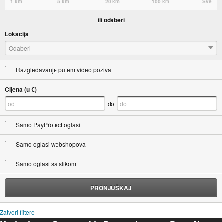
1 km
5 km
20 km
100 km
Sve
ili odaberi
Lokacija
Odaberi
Razgledavanje putem video poziva
Cijena (u €)
do
Samo PayProtect oglasi
Samo oglasi webshopova
Samo oglasi sa slikom
PRONJUŠKAJ
Zatvori filtere