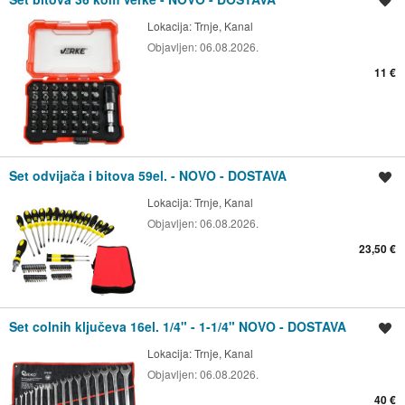
Spremi oglas
Lokacija:
Trnje, Kanal
Objavljen:
06.08.2026.
11 €
Set odvijača i bitova 59el. - NOVO - DOSTAVA
Spremi oglas
Lokacija:
Trnje, Kanal
Objavljen:
06.08.2026.
23,50 €
Set colnih ključeva 16el. 1/4" - 1-1/4" NOVO - DOSTAVA
Spremi oglas
Lokacija:
Trnje, Kanal
Objavljen:
06.08.2026.
40 €