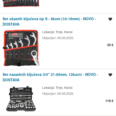
Set okastih ključeva tip S - 6kom (10-19mm) - NOVO -
Spremi oglas
DOSTAVA
Lokacija:
Trnje, Kanal
Objavljen:
06.08.2026.
25 €
Set nasadnih ključeva 3/4" 21-65mm, 12kutni - NOVO -
Spremi oglas
DOSTAVA
Lokacija:
Trnje, Kanal
Objavljen:
06.08.2026.
119 €