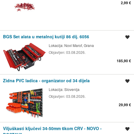
2,99 €
BGS Set alata u metalnoj kutiji 86 dij. 6056
Spremi oglas
Lokacija:
Novi Marof, Grana
Objavljen:
03.08.2026.
185,90 €
Zidna PVC ladica - organizator od 34 dijela
Spremi oglas
Lokacija:
Slovenija
Objavljen:
03.08.2026.
29,99 €
Viljuškasti ključevi 34-50mm 6kom CRV - NOVO -
Spremi oglas