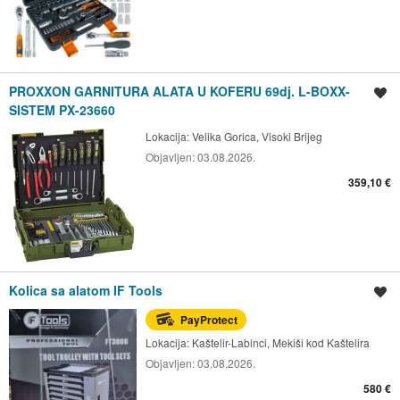
PROXXON GARNITURA ALATA U KOFERU 69dj. L-BOXX-
Spremi oglas
SISTEM PX-23660
Lokacija:
Velika Gorica, Visoki Brijeg
Objavljen:
03.08.2026.
359,10 €
Kolica sa alatom IF Tools
Spremi oglas
PayProtect
Lokacija:
Kaštelir-Labinci, Mekiši kod Kaštelira
Objavljen:
03.08.2026.
580 €