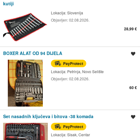
kutiji
Lokacija:
Slovenija
Objavljen:
02.08.2026.
28,99 €
BOXER ALAT OD 94 DIJELA
Spremi oglas
PayProtect
Lokacija:
Petrinja, Novo Selište
Objavljen:
02.08.2026.
60 €
Set nasadnih ključeva i bitova -38 komada
Spremi oglas
PayProtect
Lokacija:
Sisak, Centar