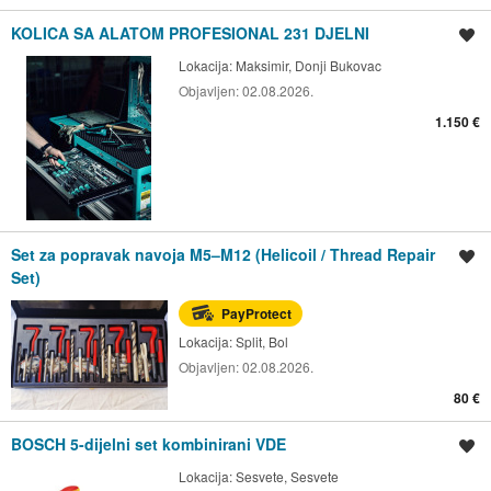
KOLICA SA ALATOM PROFESIONAL 231 DJELNI
Spremi oglas
Lokacija:
Maksimir, Donji Bukovac
Objavljen:
02.08.2026.
1.150 €
Set za popravak navoja M5–M12 (Helicoil / Thread Repair
Spremi oglas
Set)
PayProtect
Lokacija:
Split, Bol
Objavljen:
02.08.2026.
80 €
BOSCH 5-dijelni set kombinirani VDE
Spremi oglas
Lokacija:
Sesvete, Sesvete