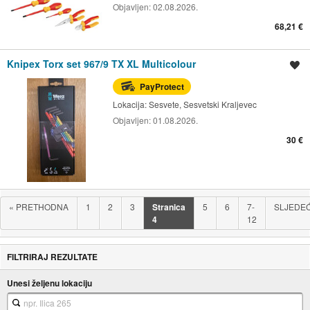
Objavljen:
02.08.2026.
68,21 €
Knipex Torx set 967/9 TX XL Multicolour
Spremi oglas
PayProtect
Lokacija:
Sesvete, Sesvetski Kraljevec
Objavljen:
01.08.2026.
30 €
«
PRETHODNA
1
2
3
Stranica
5
6
7-
SLJEDE
4
12
FILTRIRAJ REZULTATE
Unesi željenu lokaciju