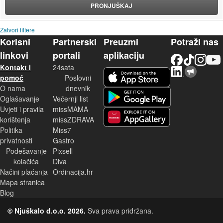
PRONJUŠKAJ
Zatvori filtere
Korisni
Partnerski
Preuzmi
Potraži nas
linkovi
portali
aplikaciju
Facebook
TikTok
Instagram
YouTu
Kontakt i
24sata
LinkedIn
Njuškalo blog
iOS aplikacija
pomoć
Poslovni
O nama
dnevnik
Android aplikacija
Oglašavanje
Večernji list
Uvjeti i pravila
missMAMA
korištenja
missZDRAVA
Huawei aplikacija
Politika
Miss7
privatnosti
Gastro
Podešavanje
Pixsell
kolačića
Diva
Načini plaćanja
Ordinacija.hr
Mapa stranica
Blog
© Njuškalo d.o.o. 2026.
Sva prava pridržana.