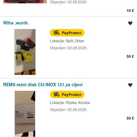
Objavljen:
02.08.2026.
10 €
Wiha ,wurth.
Spremi oglas
PayProtect
Lokacija:
Split, Gripe
Objavljen:
02.08.2026.
50 €
REMS rezni disk CU-INOX 121,za cijevi
Spremi oglas
PayProtect
Lokacija:
Rijeka, Kozala
Objavljen:
02.08.2026.
50 €