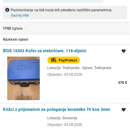
Pozicioniranje na listi može biti određeno različitim parametrima.
Saznaj više
1742
oglasa
Njuškalo oglasi
BGS 15503 Kofer za električare, 118-dijelni
Spremi oglas
PayProtect
Lokacija:
Trešnjevka - Sjever, Trešnjevka
Objavljen:
03.08.2026.
370 €
Križci z prijemalom za polaganje keramike 70 kos 3mm
Spremi oglas
Lokacija:
Slovenija
Objavljen:
03.08.2026.