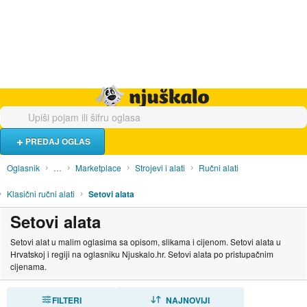
Hrana i piće
Turistički smještaj
Poslovi
Njuškalo naslovnica
PREDAJ OGLAS
Oglasnik
…
Marketplace
Strojevi i alati
Ručni alati
Klasični ručni alati
Setovi alata
Setovi alata
Setovi alat u malim oglasima sa opisom, slikama i cijenom. Setovi alata u
Hrvatskoj i regiji na oglasniku Njuskalo.hr. Setovi alata po pristupačnim
cijenama.
FILTERI
SORTIRAJ
NAJNOVIJI