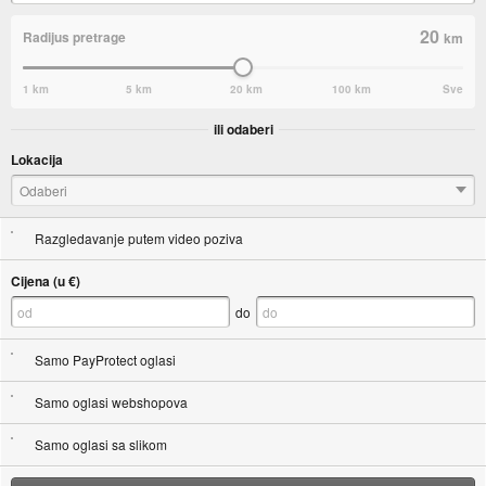
20
Radijus pretrage
km
1 km
5 km
20 km
100 km
Sve
ili odaberi
Lokacija
Odaberi
Razgledavanje putem video poziva
Cijena (u €)
do
Samo PayProtect oglasi
Samo oglasi webshopova
Samo oglasi sa slikom