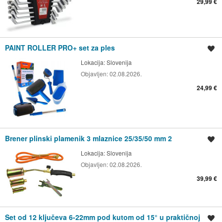
29,99 €
PAINT ROLLER PRO+ set za ples
Spremi oglas
Lokacija:
Slovenija
Objavljen:
02.08.2026.
24,99 €
Brener plinski plamenik 3 mlaznice 25/35/50 mm 2
Spremi oglas
Lokacija:
Slovenija
Objavljen:
02.08.2026.
39,99 €
Set od 12 ključeva 6-22mm pod kutom od 15° u praktičnoj
Spremi oglas