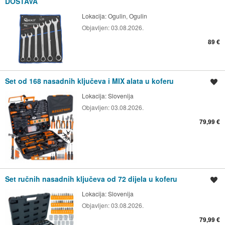
DOSTAVA
Lokacija:
Ogulin, Ogulin
Objavljen:
03.08.2026.
89 €
Set od 168 nasadnih ključeva i MIX alata u koferu
Spremi oglas
Lokacija:
Slovenija
Objavljen:
03.08.2026.
79,99 €
Set ručnih nasadnih ključeva od 72 dijela u koferu
Spremi oglas
Lokacija:
Slovenija
Objavljen:
03.08.2026.
79,99 €