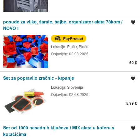
posude za vijke, šarafe, šajbe, organizator alata 78kom /
Spremi oglas
NOVO !
PayProtect
Lokacija:
Ploče, Ploče
Objavljen:
02.08.2026.
60 €
Set za popravilo zračnic - krpanje
Spremi oglas
Lokacija:
Slovenija
Objavljen:
02.08.2026.
5,99 €
Set od 1000 nasadnih ključeva i MIX alata u koferu s
Spremi oglas
kotačićima