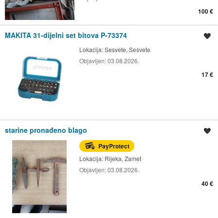
100 €
MAKITA 31-dijelni set bitova P-73374
Spremi oglas
Lokacija:
Sesvete, Sesvete
Objavljen:
03.08.2026.
17 €
starine pronađeno blago
Spremi oglas
PayProtect
Lokacija:
Rijeka, Zamet
Objavljen:
03.08.2026.
40 €