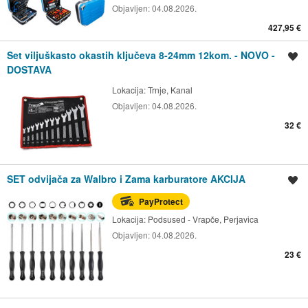
Objavljen:
04.08.2026.
427,95 €
Set viljuškasto okastih ključeva 8-24mm 12kom. - NOVO -
Spremi oglas
DOSTAVA
Lokacija:
Trnje, Kanal
Objavljen:
04.08.2026.
32 €
SET odvijača za Walbro i Zama karburatore AKCIJA
Spremi oglas
PayProtect
Lokacija:
Podsused - Vrapče, Perjavica
Objavljen:
04.08.2026.
23 €