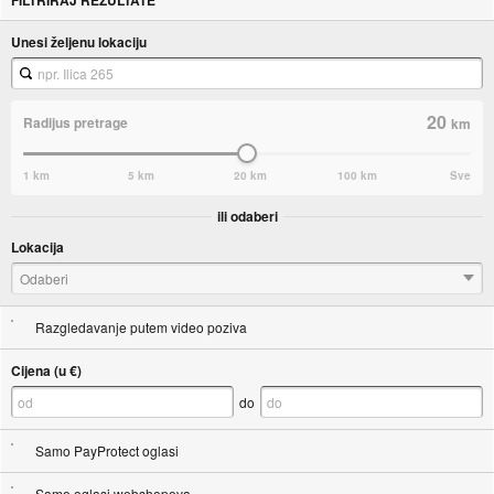
FILTRIRAJ REZULTATE
Unesi željenu lokaciju
20
Radijus pretrage
km
1 km
5 km
20 km
100 km
Sve
ili odaberi
Lokacija
Odaberi
Razgledavanje putem video poziva
Cijena (u €)
do
Samo PayProtect oglasi
Samo oglasi webshopova