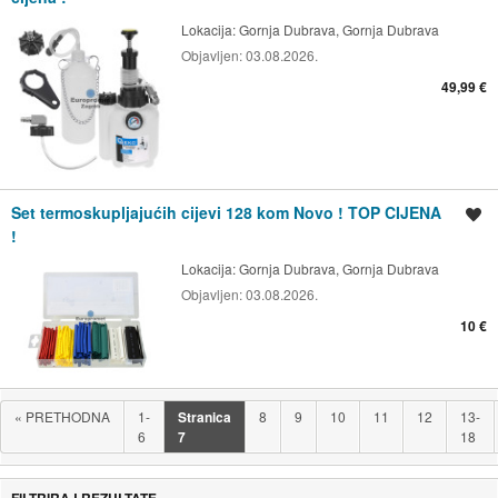
Lokacija:
Gornja Dubrava, Gornja Dubrava
Objavljen:
03.08.2026.
49,99 €
Set termoskupljajućih cijevi 128 kom Novo ! TOP CIJENA
Spremi oglas
!
Lokacija:
Gornja Dubrava, Gornja Dubrava
Objavljen:
03.08.2026.
10 €
«
PRETHODNA
1-
Stranica
8
9
10
11
12
13-
6
7
18