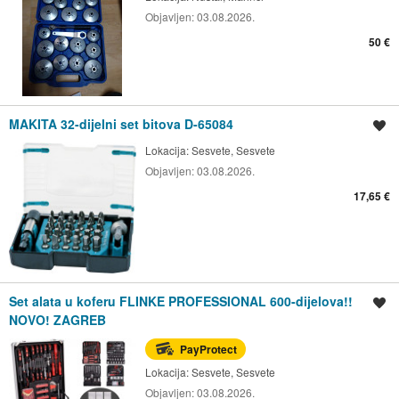
Objavljen:
03.08.2026.
50 €
MAKITA 32-dijelni set bitova D-65084
Spremi oglas
Lokacija:
Sesvete, Sesvete
Objavljen:
03.08.2026.
17,65 €
Set alata u koferu FLINKE PROFESSIONAL 600-dijelova!!
Spremi oglas
NOVO! ZAGREB
PayProtect
Lokacija:
Sesvete, Sesvete
Objavljen:
03.08.2026.