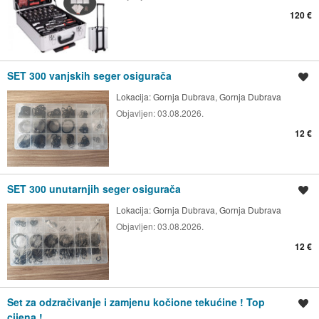
120 €
SET 300 vanjskih seger osigurača
Spremi oglas
Lokacija:
Gornja Dubrava, Gornja Dubrava
Objavljen:
03.08.2026.
12 €
SET 300 unutarnjih seger osigurača
Spremi oglas
Lokacija:
Gornja Dubrava, Gornja Dubrava
Objavljen:
03.08.2026.
12 €
Set za odzračivanje i zamjenu kočione tekućine ! Top
Spremi oglas
cijena !