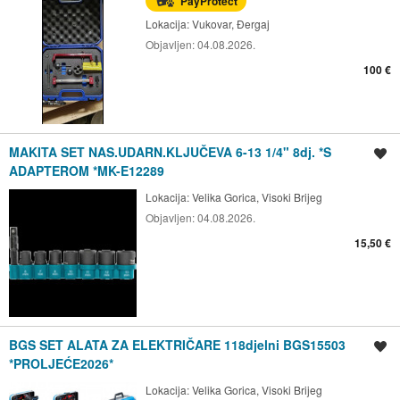
PayProtect
Lokacija:
Vukovar, Đergaj
Objavljen:
04.08.2026.
100 €
MAKITA SET NAS.UDARN.KLJUČEVA 6-13 1/4" 8dj. *S
Spremi oglas
ADAPTEROM *MK-E12289
Lokacija:
Velika Gorica, Visoki Brijeg
Objavljen:
04.08.2026.
15,50 €
BGS SET ALATA ZA ELEKTRIČARE 118djelni BGS15503
Spremi oglas
*PROLJEĆE2026*
Lokacija:
Velika Gorica, Visoki Brijeg