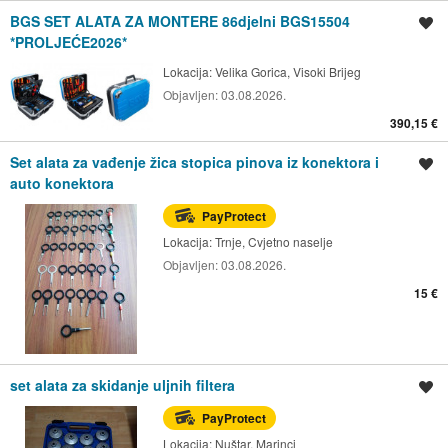
BGS SET ALATA ZA MONTERE 86djelni BGS15504
Spremi oglas
*PROLJEĆE2026*
Lokacija:
Velika Gorica, Visoki Brijeg
Objavljen:
03.08.2026.
390,15 €
Set alata za vađenje žica stopica pinova iz konektora i
Spremi oglas
auto konektora
PayProtect
Lokacija:
Trnje, Cvjetno naselje
Objavljen:
03.08.2026.
15 €
set alata za skidanje uljnih filtera
Spremi oglas
PayProtect
Lokacija:
Nuštar, Marinci