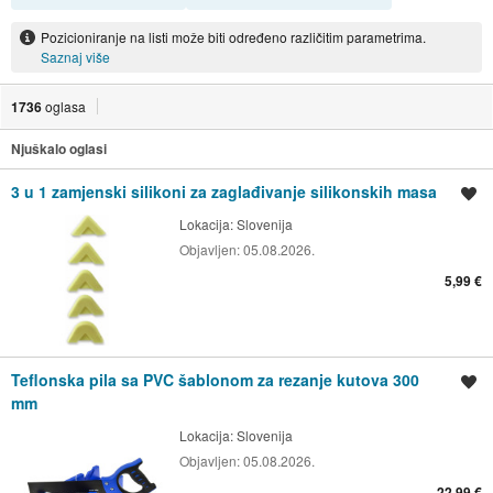
Pozicioniranje na listi može biti određeno različitim parametrima.
Saznaj više
1736
oglasa
Njuškalo oglasi
3 u 1 zamjenski silikoni za zaglađivanje silikonskih masa
Spremi oglas
Lokacija:
Slovenija
Objavljen:
05.08.2026.
5,99 €
Teflonska pila sa PVC šablonom za rezanje kutova 300
Spremi oglas
mm
Lokacija:
Slovenija
Objavljen:
05.08.2026.
22,99 €