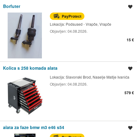
Borfuter
Spremi oglas
PayProtect
Lokacija:
Podsused - Vrapče, Vrapče
Objavljen:
04.08.2026.
15 €
Kolica s 258 komada alata
Spremi oglas
Lokacija:
Slavonski Brod, Naselje Matije Ivanića
Objavljen:
04.08.2026.
579 €
alata za faze bmw m3 e46 s54
Spremi oglas