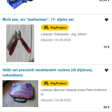
Multi alat, tzv "leatherman", 17- dijelni set
Spremi oglas
PayProtect
Lokacija:
Trešnjevka - Jug, Vrbani
Objavljen:
04.08.2026.
12 €
Veliki set preciznih modelarskih noževa (35 dijelova),
Spremi oglas
nekorišteno
PayProtect
Lokacija:
Bjelovar, Naselje kralja Petra Krešimira
IV
Objavljen:
04.08.2026.
25 €