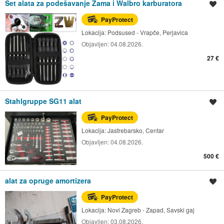
Set alata za podešavanje Zama i Walbro karburatora
Spremi oglas
PayProtect
Lokacija:
Podsused - Vrapče, Perjavica
Objavljen:
04.08.2026.
27 €
Stahlgruppe SG11 alat
Spremi oglas
PayProtect
Lokacija:
Jastrebarsko, Centar
Objavljen:
04.08.2026.
500 €
alat za opruge amortizera
Spremi oglas
PayProtect
Lokacija:
Novi Zagreb - Zapad, Savski gaj
Objavljen:
03.08.2026.