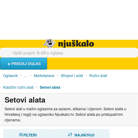
Hrana i piće
Turistički smještaj
Poslovi
Njuškalo naslovnica
PREDAJ OGLAS
Oglasnik
…
Marketplace
Strojevi i alati
Ručni alati
Klasični ručni alati
Setovi alata
Setovi alata
Setovi alat u malim oglasima sa opisom, slikama i cijenom. Setovi alata u
Hrvatskoj i regiji na oglasniku Njuskalo.hr. Setovi alata po pristupačnim
cijenama.
FILTERI
SORTIRAJ
NAJNOVIJI