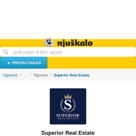
Hrana i piće
Turistički smještaj
Poslovi
Njuškalo naslovnica
PREDAJ OGLAS
Oglasnik
…
Trgovine
Superior Real Estate
Superior Real Estate