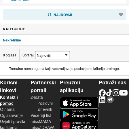
SORTIRAJ
NAJNOVIJI
KATEGORIJE
Nekretnine
0
oglasa
Sortiraj
Trenutno nema oglasa koji zadovoljavaju postavljene kriterije pretrage.
Korisni
Partnerski
Preuzmi
Potraži nas
linkovi
portali
aplikaciju
Facebook
TikTok
Instagram
YouTu
Kontakt i
24sata
LinkedIn
Njuškalo blog
iOS aplikacija
pomoć
Poslovni
O nama
dnevnik
Android aplikacija
Oglašavanje
Večernji list
Uvjeti i pravila
missMAMA
korištenja
missZDRAVA
Huawei aplikacija