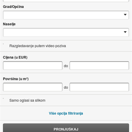
Grad/Općina
Naselje
Razgledavanje putem video poziva
Cijena (u EUR)
do
Površina (u m²)
do
Samo oglasi sa slikom
Više opcija filtriranja
PRONJUŠKAJ