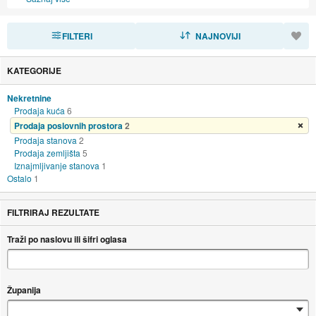
FILTERI
SORTIRAJ
NAJNOVIJI
KATEGORIJE
Nekretnine
Prodaja kuća
6
Prodaja poslovnih prostora
2
Ukloni filter
Prodaja stanova
2
Prodaja zemljišta
5
Iznajmljivanje stanova
1
Ostalo
1
FILTRIRAJ REZULTATE
Traži po naslovu ili šifri oglasa
Županija