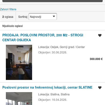
Zatvori filtere
2
oglasa
Sortiraj
Njuškalo oglasi
PRODAJA: POSLOVNI PROSTOR, 200 M2 - STROGI
Spremi oglas
CENTAR OSIJEKA
Lokacija:
Osijek, Gornji grad / Centar
Objavljen:
30.06.2026.
300.000 €
Poslovni prostor na frekventnoj lokaciji, centar SLATINE
Spremi oglas
Lokacija:
Slatina, Slatina
Objavljen:
16.04.2026.