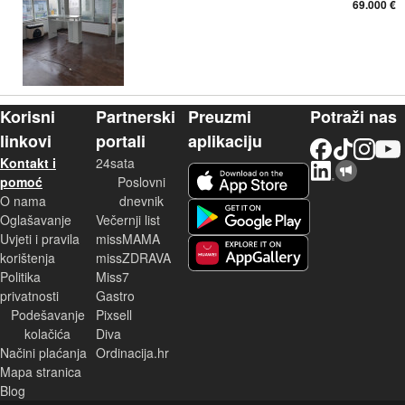
69.000 €
Korisni
Partnerski
Preuzmi
Potraži nas
linkovi
portali
aplikaciju
Facebook
TikTok
Instagram
YouTu
Kontakt i
24sata
LinkedIn
Njuškalo blog
iOS aplikacija
pomoć
Poslovni
O nama
dnevnik
Android aplikacija
Oglašavanje
Večernji list
Uvjeti i pravila
missMAMA
korištenja
missZDRAVA
Huawei aplikacija
Politika
Miss7
privatnosti
Gastro
Podešavanje
Pixsell
kolačića
Diva
Načini plaćanja
Ordinacija.hr
Mapa stranica
Blog