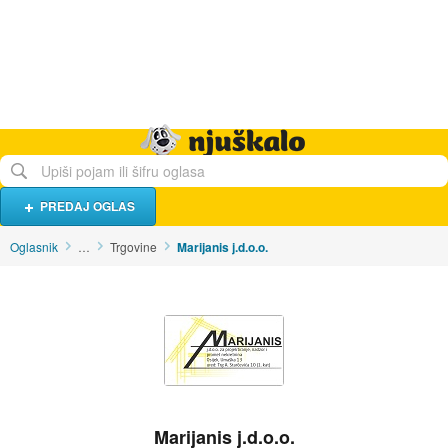
Hrana i piće
Turistički smještaj
Poslovi
Njuškalo naslovnica
PREDAJ OGLAS
Oglasnik
…
Trgovine
Marijanis j.d.o.o.
Marijanis j.d.o.o.