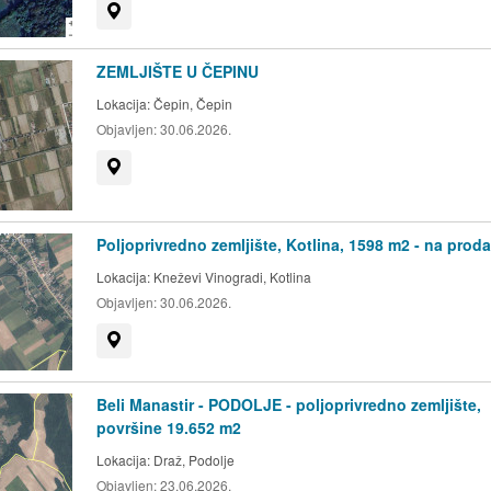
Prikaži na mapi
ZEMLJIŠTE U ČEPINU
Lokacija:
Čepin, Čepin
Objavljen:
30.06.2026.
Prikaži na mapi
Poljoprivredno zemljište, Kotlina, 1598 m2 - na proda
Lokacija:
Kneževi Vinogradi, Kotlina
Objavljen:
30.06.2026.
Prikaži na mapi
Beli Manastir - PODOLJE - poljoprivredno zemljište,
površine 19.652 m2
Lokacija:
Draž, Podolje
Objavljen:
23.06.2026.