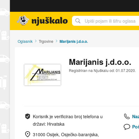
Njuškalo naslovnica
Oglasnik
Trgovine
Marijanis j.d.o.o.
Marijanis j.d.o.o.
Registriran na Njuškalu od: 01.07.2020.
Korisnik je verificirao broj telefona u
Naz
državi: Hrvatska
Poš
31000 Osijek, Osječko-baranjska,