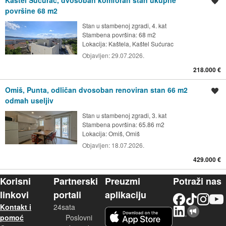
Spremi oglas
površine 68 m2
Stan u stambenoj zgradi, 4. kat
Stambena površina: 68 m2
Lokacija:
Kaštela, Kaštel Sućurac
Objavljen:
29.07.2026.
218.000 €
Omiš, Punta, odličan dvosoban renoviran stan 66 m2
Spremi oglas
odmah useljiv
Stan u stambenoj zgradi, 3. kat
Stambena površina: 65.86 m2
Lokacija:
Omiš, Omiš
Objavljen:
18.07.2026.
429.000 €
Korisni
Partnerski
Preuzmi
Potraži nas
linkovi
portali
aplikaciju
Facebook
TikTok
Instagram
YouTu
Kontakt i
24sata
LinkedIn
Njuškalo blog
iOS aplikacija
pomoć
Poslovni