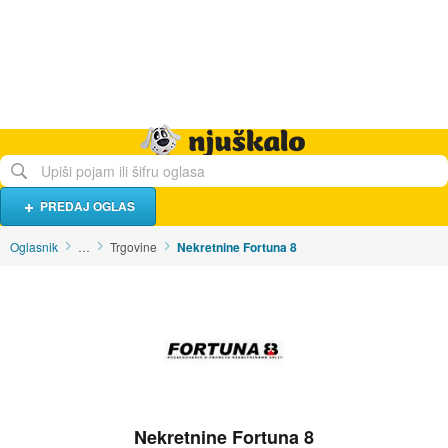
Hrana i piće
Turistički smještaj
Poslovi
Njuškalo naslovnica
PREDAJ OGLAS
Oglasnik
…
Trgovine
Nekretnine Fortuna 8
Nekretnine Fortuna 8