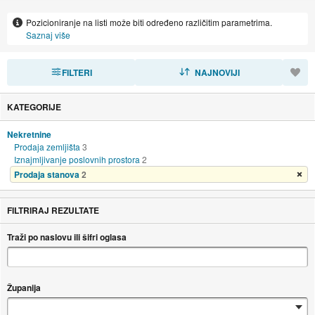
ostatka Dalmacije
Pozicioniranje na listi može biti određeno različitim parametrima.
Saznaj više
FILTERI
SORTIRAJ
NAJNOVIJI
KATEGORIJE
Nekretnine
Prodaja zemljišta
3
Iznajmljivanje poslovnih prostora
2
Prodaja stanova
2
Ukloni filter
FILTRIRAJ REZULTATE
Traži po naslovu ili šifri oglasa
Županija