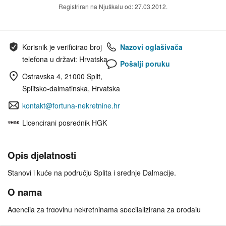
Registriran na Njuškalu od: 27.03.2012.
Korisnik je verificirao broj
Nazovi oglašivača
telefona u državi: Hrvatska
Pošalji poruku
Ostravska 4, 21000 Split,
Splitsko-dalmatinska, Hrvatska
kontakt@fortuna-nekretnine.hr
Licencirani posrednik HGK
Opis djelatnosti
Stanovi i kuće na području Splita i srednje Dalmacije.
O nama
Agencija za trgovinu nekretninama specijalizirana za prodaju
stanova, kuća i građevinskih zemljišta na području grada Splita i