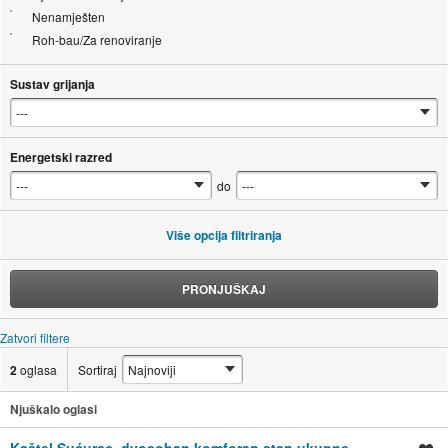
Nenamješten
Roh-bau/Za renoviranje
Sustav grijanja
Energetski razred
do
Više opcija filtriranja
PRONJUŠKAJ
Zatvori filtere
2
oglasa
Sortiraj
Njuškalo oglasi
Kaštel Sućurac, dvosoban komforan stan ukupne