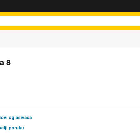
a 8
ovi oglašivača
alji poruku