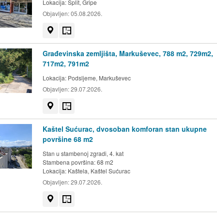
Lokacija:
Split, Gripe
Objavljen:
05.08.2026.
Prikaži na mapi
Tlocrt
Građevinska zemljišta, Markuševec, 788 m2, 729m2,
717m2, 791m2
Lokacija:
Podsljeme, Markuševec
Objavljen:
29.07.2026.
Prikaži na mapi
Tlocrt
Kaštel Sućurac, dvosoban komforan stan ukupne
površine 68 m2
Stan u stambenoj zgradi, 4. kat
Stambena površina: 68 m2
Lokacija:
Kaštela, Kaštel Sućurac
Objavljen:
29.07.2026.
Prikaži na mapi
Tlocrt