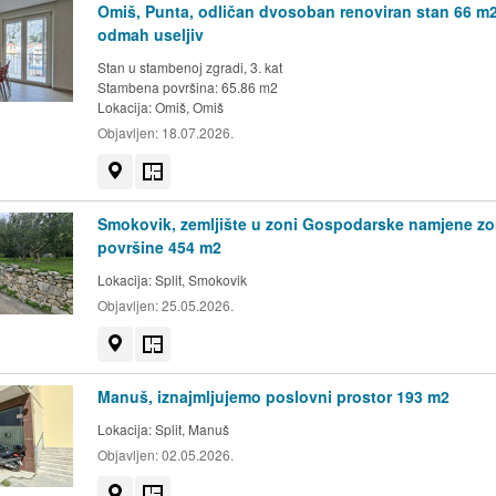
Omiš, Punta, odličan dvosoban renoviran stan 66 m
odmah useljiv
Stan u stambenoj zgradi, 3. kat
Stambena površina: 65.86 m2
Lokacija:
Omiš, Omiš
Objavljen:
18.07.2026.
Prikaži na mapi
Tlocrt
Smokovik, zemljište u zoni Gospodarske namjene zon
površine 454 m2
Lokacija:
Split, Smokovik
Objavljen:
25.05.2026.
Prikaži na mapi
Tlocrt
Manuš, iznajmljujemo poslovni prostor 193 m2
Lokacija:
Split, Manuš
Objavljen:
02.05.2026.
Prikaži na mapi
Tlocrt