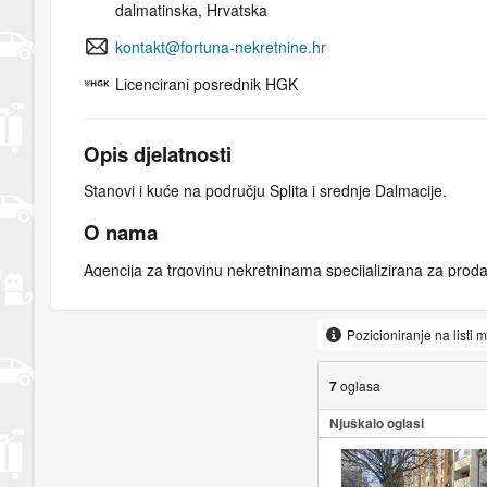
dalmatinska, Hrvatska
kontakt@fortuna-nekretnine.hr
Licencirani posrednik HGK
Opis djelatnosti
Stanovi i kuće na području Splita i srednje Dalmacije.
O nama
Agencija za trgovinu nekretninama specijalizirana za proda
građevinskih zemljišta na području grada Splita i ostatka D
Pozicioniranje na listi 
7
oglasa
Njuškalo oglasi