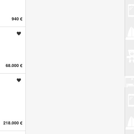
940 €
Spremi oglas
68.000 €
Spremi oglas
218.000 €