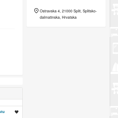
Ostravska 4, 21000 Split, Splitsko-
dalmatinska, Hrvatska
stu
Spremi oglas