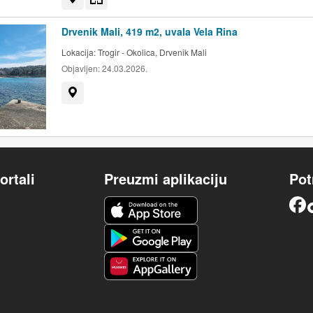
Drvenik Mali, 419 m2, uvala Vela Rina
Lokacija:
Trogir - Okolica, Drvenik Mali
Objavljen:
24.03.2026.
Prikaži na mapi
ortali
Preuzmi aplikaciju
Pot
iOS aplikacija
Facebook
Android aplikacija
Huawei aplikacija