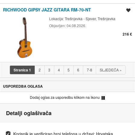
RICHWOOD GIPSY JAZZ GITARA RM-70-NT
Spremi oglas
Lokacija:
Trešnjevka - Sjever, Trešnjevka
Objavljen:
04.08.2026.
216 €
Stranica
1
2
3
4
5
6
7-8
SLJEDEĆA
»
USPOREDBA OGLASA
Dodaj oglas za usporedbu klikom na ikonu
Detalji oglašivača
Korisnik je verificirao broj telefona u državi: Hrvatska