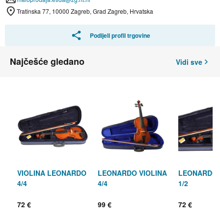
Tratinska 77, 10000 Zagreb, Grad Zagreb, Hrvatska
Podijeli profil trgovine
Najčešće gledano
Vidi sve
VIOLINA LEONARDO
LEONARDO VIOLINA
LEONARDO 
4/4
4/4
1/2
72 €
99 €
72 €