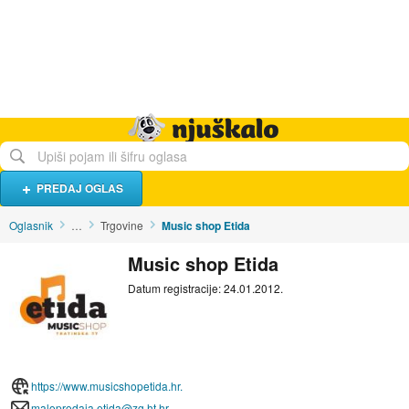
Hrana i piće
Turistički smještaj
Poslovi
Njuškalo naslovnica
PREDAJ OGLAS
Oglasnik
…
Trgovine
Music shop Etida
Music shop Etida
Datum registracije: 24.01.2012.
https://www.musicshopetida.hr.
maloprodaja.etida@zg.ht.hr