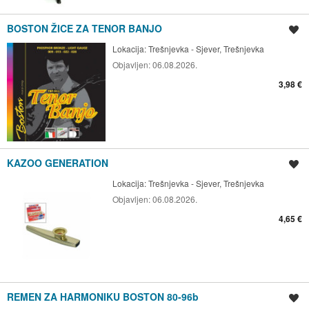
BOSTON ŽICE ZA TENOR BANJO
Spremi oglas
Lokacija:
Trešnjevka - Sjever, Trešnjevka
Objavljen:
06.08.2026.
3,98 €
KAZOO GENERATION
Spremi oglas
Lokacija:
Trešnjevka - Sjever, Trešnjevka
Objavljen:
06.08.2026.
4,65 €
REMEN ZA HARMONIKU BOSTON 80-96b
Spremi oglas