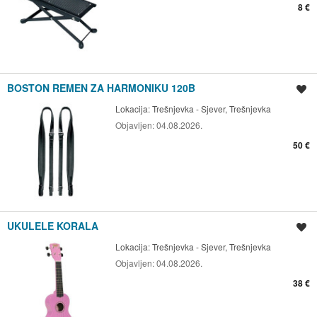
8 €
BOSTON REMEN ZA HARMONIKU 120B
Spremi oglas
Lokacija:
Trešnjevka - Sjever, Trešnjevka
Objavljen:
04.08.2026.
50 €
UKULELE KORALA
Spremi oglas
Lokacija:
Trešnjevka - Sjever, Trešnjevka
Objavljen:
04.08.2026.
38 €