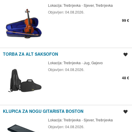
Lokacija:
Trešnjevka - Sjever, Trešnjevka
Objavljen:
04.08.2026.
99 €
TORBA ZA ALT SAKSOFON
Spremi oglas
Lokacija:
Trešnjevka - Jug, Gajevo
Objavljen:
04.08.2026.
48 €
KLUPICA ZA NOGU GITARISTA BOSTON
Spremi oglas
Lokacija:
Trešnjevka - Sjever, Trešnjevka
Objavljen:
04.08.2026.