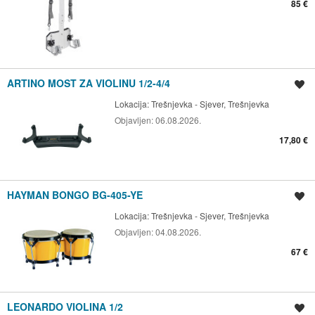
85 €
ARTINO MOST ZA VIOLINU 1/2-4/4
Spremi oglas
Lokacija:
Trešnjevka - Sjever, Trešnjevka
Objavljen:
06.08.2026.
17,80 €
HAYMAN BONGO BG-405-YE
Spremi oglas
Lokacija:
Trešnjevka - Sjever, Trešnjevka
Objavljen:
04.08.2026.
67 €
LEONARDO VIOLINA 1/2
Spremi oglas