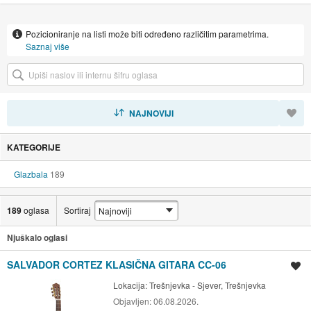
Pozicioniranje na listi može biti određeno različitim parametrima.
Saznaj više
SORTIRAJ
NAJNOVIJI
KATEGORIJE
Glazbala
189
189
oglasa
Sortiraj
Njuškalo oglasi
SALVADOR CORTEZ KLASIČNA GITARA CC-06
Spremi oglas
Lokacija:
Trešnjevka - Sjever, Trešnjevka
Objavljen:
06.08.2026.