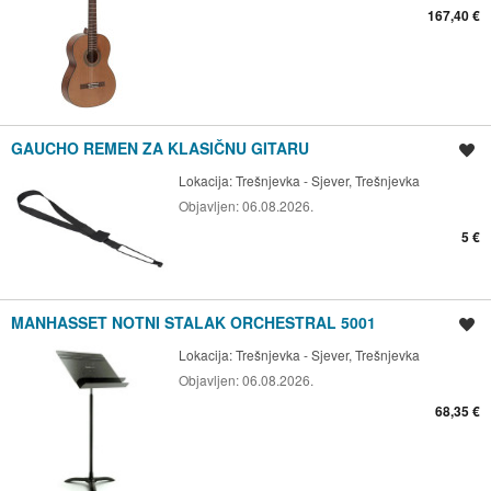
167,40 €
GAUCHO REMEN ZA KLASIČNU GITARU
Spremi oglas
Lokacija:
Trešnjevka - Sjever, Trešnjevka
Objavljen:
06.08.2026.
5 €
MANHASSET NOTNI STALAK ORCHESTRAL 5001
Spremi oglas
Lokacija:
Trešnjevka - Sjever, Trešnjevka
Objavljen:
06.08.2026.
68,35 €