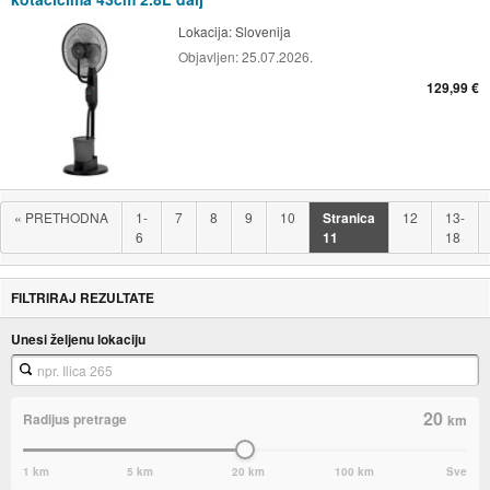
Lokacija:
Slovenija
Objavljen:
25.07.2026.
129,99 €
«
PRETHODNA
1-
7
8
9
10
Stranica
12
13-
6
11
18
FILTRIRAJ REZULTATE
Unesi željenu lokaciju
20
Radijus pretrage
km
1 km
5 km
20 km
100 km
Sve