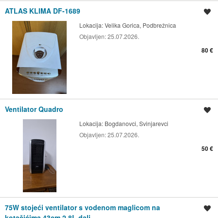
ATLAS KLIMA DF-1689
Spremi oglas
Lokacija:
Velika Gorica, Podbrežnica
Objavljen:
25.07.2026.
80 €
Ventilator Quadro
Spremi oglas
Lokacija:
Bogdanovci, Svinjarevci
Objavljen:
25.07.2026.
50 €
75W stojeći ventilator s vodenom maglicom na
Spremi oglas
kotačićima 43cm 2.8L dalj