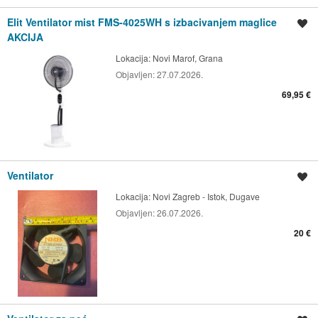
Elit Ventilator mist FMS-4025WH s izbacivanjem maglice
Spremi oglas
AKCIJA
Lokacija:
Novi Marof, Grana
Objavljen:
27.07.2026.
69,95 €
Ventilator
Spremi oglas
Lokacija:
Novi Zagreb - Istok, Dugave
Objavljen:
26.07.2026.
20 €