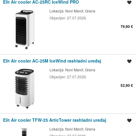
Elit Air cooler AC-25RC IceWind PRO
Spremi oglas
Lokacija:
Novi Marof, Grana
Objavljen:
27.07.2026.
79,90 €
Elit Air cooler AC-25M IceWind rashladni uređaj
Spremi oglas
Lokacija:
Novi Marof, Grana
Objavljen:
27.07.2026.
52,90 €
Elit Air cooler TFW-25 ArticTower rashladni uređaj
Spremi oglas
Lokacija:
Novi Marof, Grana
Objavljen:
27.07.2026.