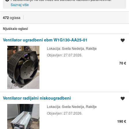
Saznaj više
472
oglasa
Njuškalo oglasi
Ventilator ugradbeni ebm W1G130-AA25-01
Spremi oglas
Lokacija:
Sveta Nedelja, Rakitje
Objavljen:
27.07.2026.
70 €
Ventilator radijalni niskougradbeni
Spremi oglas
Lokacija:
Sveta Nedelja, Rakitje
Objavljen:
27.07.2026.
190 €