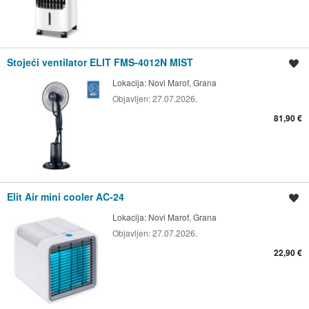
Stojeći ventilator ELIT FMS-4012N MIST
Spremi oglas
Lokacija:
Novi Marof, Grana
Objavljen:
27.07.2026.
81,90 €
Elit Air mini cooler AC-24
Spremi oglas
Lokacija:
Novi Marof, Grana
Objavljen:
27.07.2026.
22,90 €