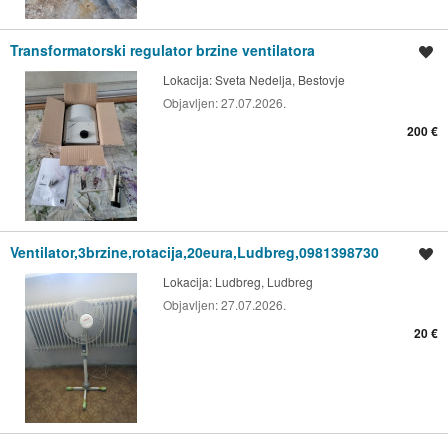
Transformatorski regulator brzine ventilatora
Spremi oglas
Lokacija:
Sveta Nedelja, Bestovje
Objavljen:
27.07.2026.
200 €
Ventilator,3brzine,rotacija,20eura,Ludbreg,0981398730
Spremi oglas
Lokacija:
Ludbreg, Ludbreg
Objavljen:
27.07.2026.
20 €