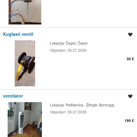
Kuglasti ventil
Spremi oglas
Lokacija:
Čepin, Čepin
Objavljen:
26.07.2026.
30 €
ventilator
Spremi oglas
Lokacija:
Peščenica - Žitnjak, Borongaj
Objavljen:
26.07.2026.
190 €