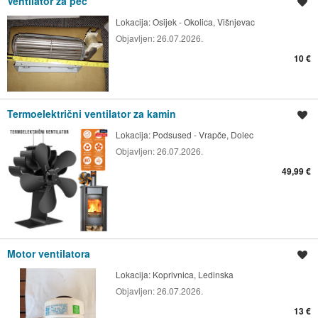
Ventilator za peć
Spremi oglas
Lokacija:
Osijek - Okolica, Višnjevac
Objavljen:
26.07.2026.
10 €
Termoelektrični ventilator za kamin
Spremi oglas
Lokacija:
Podsused - Vrapče, Dolec
Objavljen:
26.07.2026.
49,99 €
Motor ventilatora
Spremi oglas
Lokacija:
Koprivnica, Ledinska
Objavljen:
26.07.2026.
13 €