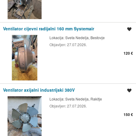
Ventilator cijevni radijalni 160 mm Systemair
Spremi oglas
Lokacija:
Sveta Nedelja, Bestovje
Objavljen:
27.07.2026.
120 €
Ventilator axijalni industrijski 380V
Spremi oglas
Lokacija:
Sveta Nedelja, Rakitje
Objavljen:
27.07.2026.
150 €