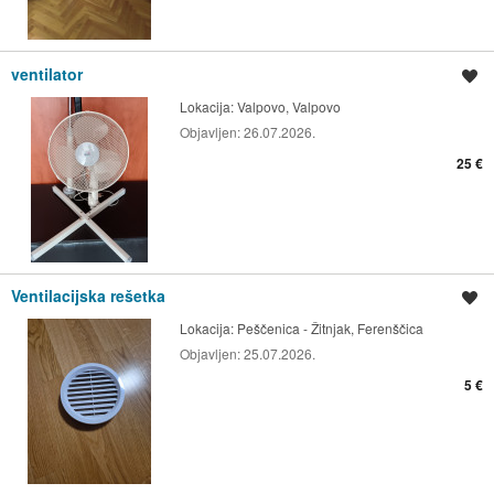
ventilator
Spremi oglas
Lokacija:
Valpovo, Valpovo
Objavljen:
26.07.2026.
25 €
Ventilacijska rešetka
Spremi oglas
Lokacija:
Peščenica - Žitnjak, Ferenščica
Objavljen:
25.07.2026.
5 €