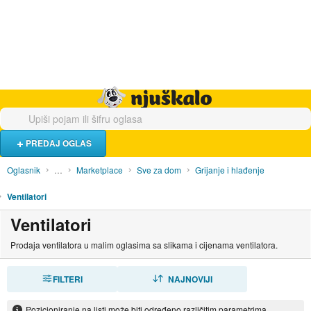
Hrana i piće
Turistički smještaj
Poslovi
Njuškalo naslovnica
PREDAJ OGLAS
Oglasnik
…
Marketplace
Sve za dom
Grijanje i hlađenje
Ventilatori
Ventilatori
Prodaja ventilatora u malim oglasima sa slikama i cijenama ventilatora.
FILTERI
SORTIRAJ
NAJNOVIJI
Pozicioniranje na listi može biti određeno različitim parametrima.