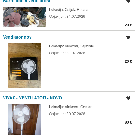
Razni oblici ventilatora
Spremi oglas
Lokacija:
Osijek, Retfala
Objavljen:
31.07.2026.
20 €
Ventilator nov
Spremi oglas
Lokacija:
Vukovar, Sajmište
Objavljen:
31.07.2026.
20 €
VIVAX - VENTILATOR - NOVO
Spremi oglas
Lokacija:
Vinkovci, Centar
Objavljen:
30.07.2026.
80 €