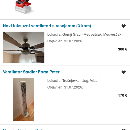
Novi luksuzni ventilatori s rasvjetom (3 kom)
Spremi oglas
Lokacija:
Gornji Grad - Medveščak, Medveščak
Objavljen:
31.07.2026.
300 €
Ventilator Stadler Form Peter
Spremi oglas
Lokacija:
Trešnjevka - Jug, Vrbani
Objavljen:
31.07.2026.
170 €