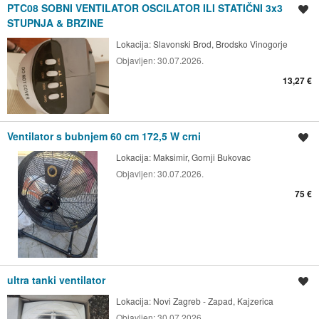
PTC08 SOBNI VENTILATOR OSCILATOR ILI STATIČNI 3x3
Spremi oglas
STUPNJA & BRZINE
Lokacija:
Slavonski Brod, Brodsko Vinogorje
Objavljen:
30.07.2026.
13,27 €
Ventilator s bubnjem 60 cm 172,5 W crni
Spremi oglas
Lokacija:
Maksimir, Gornji Bukovac
Objavljen:
30.07.2026.
75 €
ultra tanki ventilator
Spremi oglas
Lokacija:
Novi Zagreb - Zapad, Kajzerica
Objavljen:
30.07.2026.