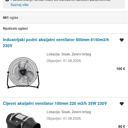
Saznaj više
461
oglas
Njuškalo oglasi
Industrijski podni aksijalni ventilator 500mm 8150m3/h
Spremi oglas
230V
Lokacija:
Sisak, Zeleni brijeg
Objavljen:
01.08.2026.
100 €
Cijevni aksijalni ventilator 100mm 220 m3/h 35W 230V
Spremi oglas
Lokacija:
Sisak, Zeleni brijeg
Objavljen:
01.08.2026.
80 €