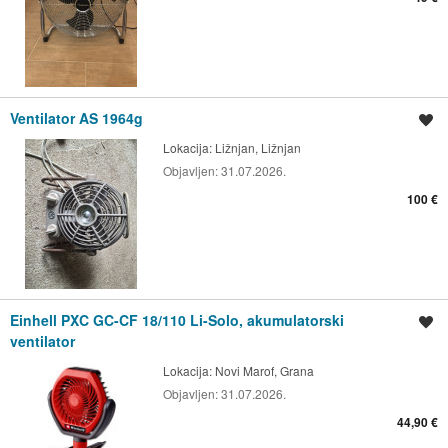
Ventilator AS 1964g
Spremi oglas
Lokacija:
Ližnjan, Ližnjan
Objavljen:
31.07.2026.
100 €
Einhell PXC GC-CF 18/110 Li-Solo, akumulatorski
Spremi oglas
ventilator
Lokacija:
Novi Marof, Grana
Objavljen:
31.07.2026.
44,90 €