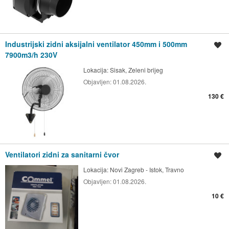
Industrijski zidni aksijalni ventilator 450mm i 500mm
Spremi oglas
7900m3/h 230V
Lokacija:
Sisak, Zeleni brijeg
Objavljen:
01.08.2026.
130 €
Ventilatori zidni za sanitarni čvor
Spremi oglas
Lokacija:
Novi Zagreb - Istok, Travno
Objavljen:
01.08.2026.
10 €