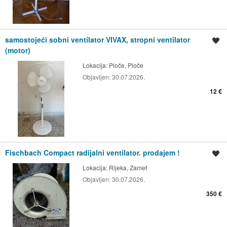
samostojeći sobni ventilator VIVAX, stropni ventilator
Spremi oglas
(motor)
Lokacija:
Ploče, Ploče
Objavljen:
30.07.2026.
12 €
Fischbach Compact radijalni ventilator. prodajem !
Spremi oglas
Lokacija:
Rijeka, Zamet
Objavljen:
30.07.2026.
350 €