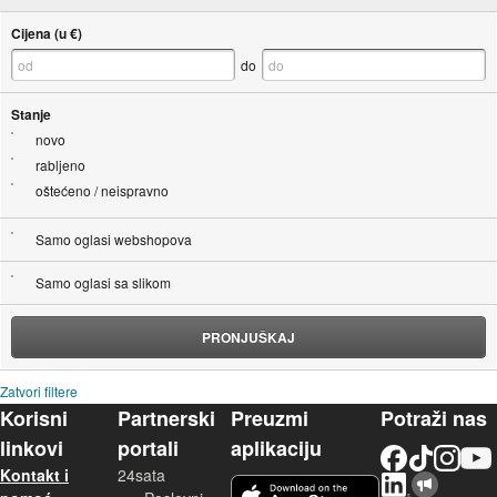
Cijena (u €)
do
Stanje
novo
rabljeno
oštećeno / neispravno
Samo oglasi webshopova
Samo oglasi sa slikom
PRONJUŠKAJ
Zatvori filtere
Korisni
Partnerski
Preuzmi
Potraži nas
linkovi
portali
aplikaciju
Facebook
TikTok
Instagram
YouTu
Kontakt i
24sata
LinkedIn
Njuškalo blog
iOS aplikacija