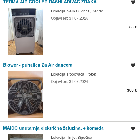
TERMA AIR COOLER RASHLAĐIVAČ ZRAKA
Spremi oglas
Lokacija:
Velika Gorica, Centar
Objavljen:
31.07.2026.
85 €
Blower - puhalica Za Air dancera
Spremi oglas
Lokacija:
Popovača, Potok
Objavljen:
31.07.2026.
300 €
MAICO unutarnja električna žaluzina, 4 komada
Spremi oglas
Lokacija:
Trnje, Sigečica