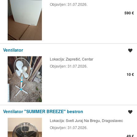
Objavljen:
31.07.2026.
590 €
Ventilator
Spremi oglas
Lokacija:
Zaprešić, Centar
Objavljen:
31.07.2026.
10 €
Ventilator "SUMMER BREEZE" bestron
Spremi oglas
Lokacija:
Sveti Juraj Na Bregu, Dragoslavec
Objavljen:
31.07.2026.
49 €