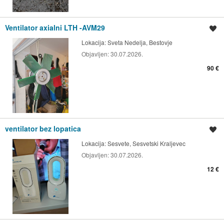
Ventilator axialni LTH -AVM29
Spremi oglas
Lokacija:
Sveta Nedelja, Bestovje
Objavljen:
30.07.2026.
90 €
ventilator bez lopatica
Spremi oglas
Lokacija:
Sesvete, Sesvetski Kraljevec
Objavljen:
30.07.2026.
12 €