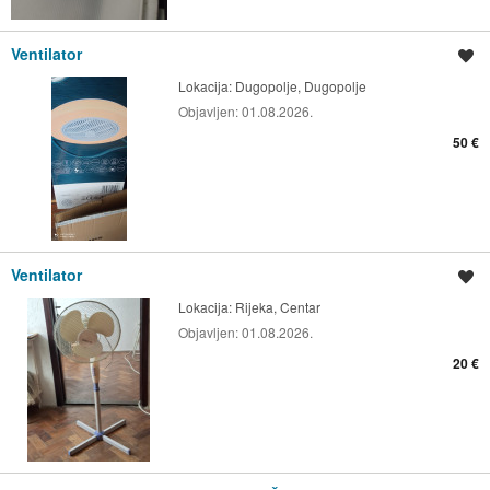
Ventilator
Spremi oglas
Lokacija:
Dugopolje, Dugopolje
Objavljen:
01.08.2026.
50 €
Ventilator
Spremi oglas
Lokacija:
Rijeka, Centar
Objavljen:
01.08.2026.
20 €