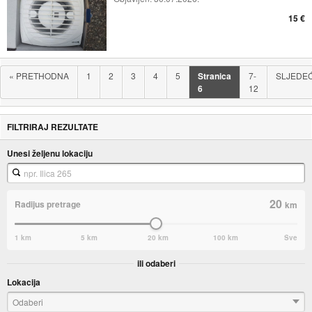
15 €
«
PRETHODNA
1
2
3
4
5
Stranica
7-
SLJEDE
6
12
FILTRIRAJ REZULTATE
Unesi željenu lokaciju
20
Radijus pretrage
km
1 km
5 km
20 km
100 km
Sve
ili odaberi
Lokacija
Odaberi