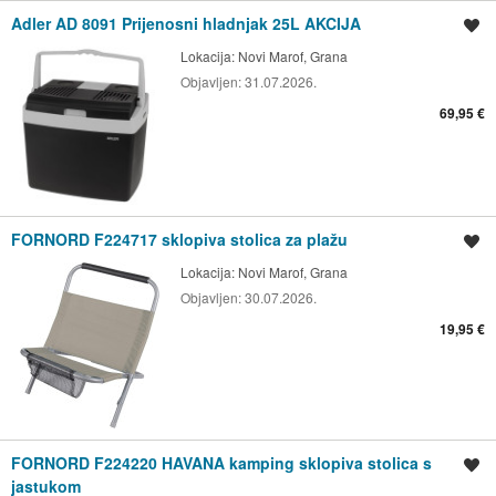
Adler AD 8091 Prijenosni hladnjak 25L AKCIJA
Spremi oglas
Lokacija:
Novi Marof, Grana
Objavljen:
31.07.2026.
69,95 €
FORNORD F224717 sklopiva stolica za plažu
Spremi oglas
Lokacija:
Novi Marof, Grana
Objavljen:
30.07.2026.
19,95 €
FORNORD F224220 HAVANA kamping sklopiva stolica s
Spremi oglas
jastukom