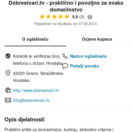
Dobrestvari.hr - praktično i povoljno za svako
domaćinstvo
5,0
(2)
Registriran na Njuškalu od: 07.02.2013.
O oglašivaču
Ocjene kupaca
Korisnik je verificirao broj
Nazovi oglašivača
telefona u državi: Hrvatska
Pošalji poruku
42220 Grana, Varaždinska,
Hrvatska
http://www.dobrestvari.hr
info@dobrestvari.hr
Opis djelatnosti
Praktični artikli za domaćinstvo, kuhinju, slobodno vrijeme i