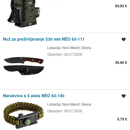
60,92 €
Nož za preživljavanje 230 mm NEO 63-111
Spremi oglas
Lokacija:
Novi Marof, Grana
Objavljen:
29.07.2026.
30,90 €
Narukvica s 5 alata NEO 63-140
Spremi oglas
Lokacija:
Novi Marof, Grana
Objavljen:
29.07.2026.
5,75 €