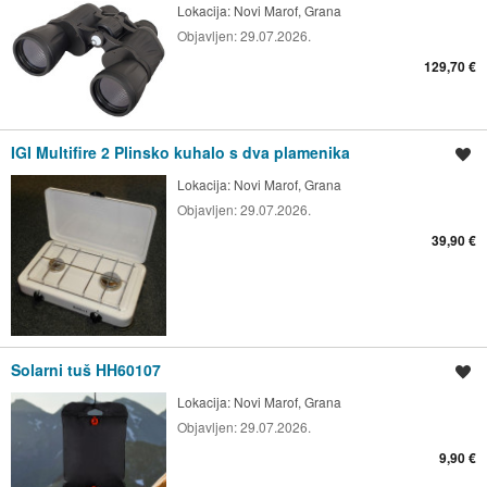
Lokacija:
Novi Marof, Grana
Objavljen:
29.07.2026.
129,70 €
IGI Multifire 2 Plinsko kuhalo s dva plamenika
Spremi oglas
Lokacija:
Novi Marof, Grana
Objavljen:
29.07.2026.
39,90 €
Solarni tuš HH60107
Spremi oglas
Lokacija:
Novi Marof, Grana
Objavljen:
29.07.2026.
9,90 €