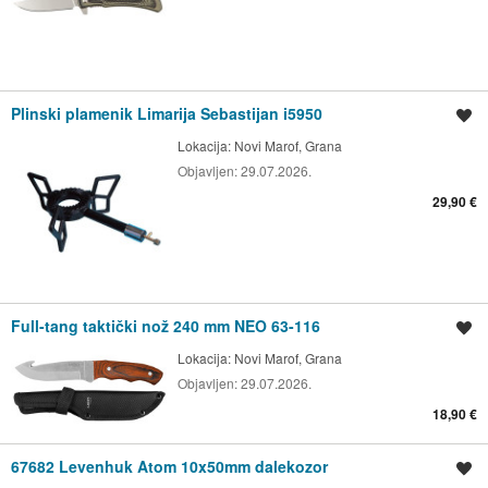
Plinski plamenik Limarija Sebastijan i5950
Spremi oglas
Lokacija:
Novi Marof, Grana
Objavljen:
29.07.2026.
29,90 €
Full-tang taktički nož 240 mm NEO 63-116
Spremi oglas
Lokacija:
Novi Marof, Grana
Objavljen:
29.07.2026.
18,90 €
67682 Levenhuk Atom 10x50mm dalekozor
Spremi oglas