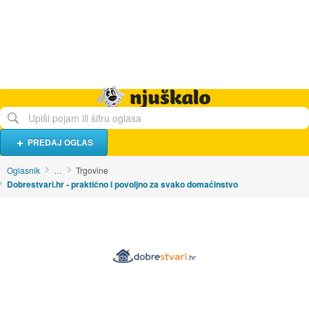
Hrana i piće
Turistički smještaj
Poslovi
Njuškalo naslovnica
PREDAJ OGLAS
Oglasnik
…
Trgovine
Dobrestvari.hr - praktično i povoljno za svako domaćinstvo