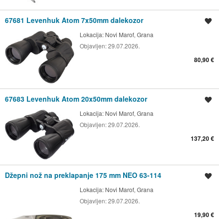
67681 Levenhuk Atom 7x50mm dalekozor
Spremi oglas
Lokacija:
Novi Marof, Grana
Objavljen:
29.07.2026.
80,90 €
67683 Levenhuk Atom 20x50mm dalekozor
Spremi oglas
Lokacija:
Novi Marof, Grana
Objavljen:
29.07.2026.
137,20 €
Džepni nož na preklapanje 175 mm NEO 63-114
Spremi oglas
Lokacija:
Novi Marof, Grana
Objavljen:
29.07.2026.
19,90 €