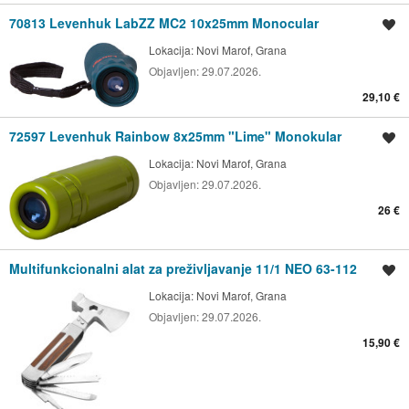
70813 Levenhuk LabZZ MC2 10x25mm Monocular
Spremi oglas
Lokacija:
Novi Marof, Grana
Objavljen:
29.07.2026.
29,10 €
72597 Levenhuk Rainbow 8x25mm "Lime" Monokular
Spremi oglas
Lokacija:
Novi Marof, Grana
Objavljen:
29.07.2026.
26 €
Multifunkcionalni alat za preživljavanje 11/1 NEO 63-112
Spremi oglas
Lokacija:
Novi Marof, Grana
Objavljen:
29.07.2026.
15,90 €