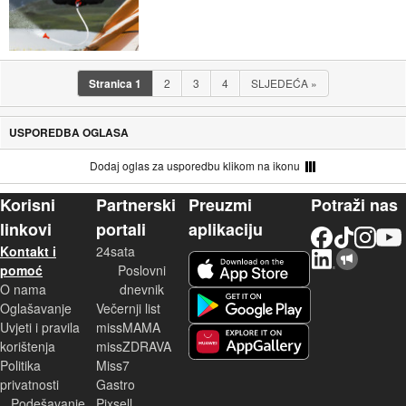
Stranica
1
2
3
4
SLJEDEĆA
»
USPOREDBA OGLASA
Dodaj oglas za usporedbu klikom na ikonu
Korisni
Partnerski
Preuzmi
Potraži nas
linkovi
portali
aplikaciju
Facebook
TikTok
Instagram
YouTu
Kontakt i
24sata
LinkedIn
Njuškalo blog
iOS aplikacija
pomoć
Poslovni
O nama
dnevnik
Android aplikacija
Oglašavanje
Večernji list
Uvjeti i pravila
missMAMA
korištenja
missZDRAVA
Huawei aplikacija
Politika
Miss7
privatnosti
Gastro
Podešavanje
Pixsell