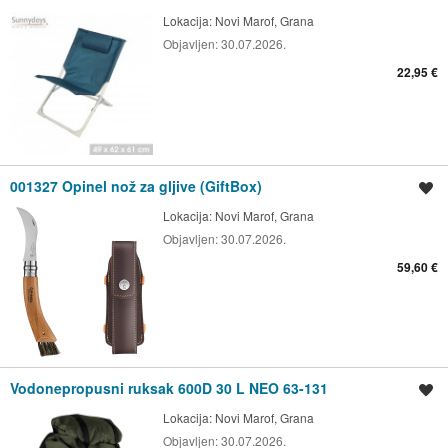
Lokacija:
Novi Marof, Grana
Objavljen:
30.07.2026.
22,95 €
001327 Opinel nož za gljive (GiftBox)
Spremi oglas
Lokacija:
Novi Marof, Grana
Objavljen:
30.07.2026.
59,60 €
Vodonepropusni ruksak 600D 30 L NEO 63-131
Spremi oglas
Lokacija:
Novi Marof, Grana
Objavljen:
30.07.2026.