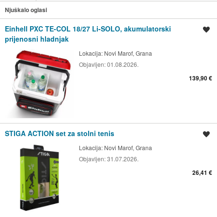
Njuškalo oglasi
Einhell PXC TE-COL 18/27 Li-SOLO, akumulatorski
Spremi oglas
prijenosni hladnjak
Lokacija:
Novi Marof, Grana
Objavljen:
01.08.2026.
139,90 €
STIGA ACTION set za stolni tenis
Spremi oglas
Lokacija:
Novi Marof, Grana
Objavljen:
31.07.2026.
26,41 €