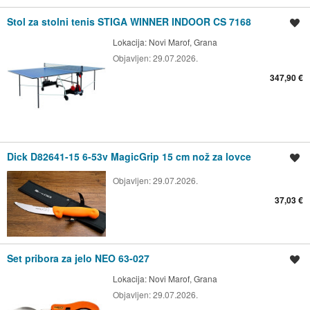
Stol za stolni tenis STIGA WINNER INDOOR CS 7168
Spremi oglas
Lokacija:
Novi Marof, Grana
Objavljen:
29.07.2026.
347,90 €
Dick D82641-15 6-53v MagicGrip 15 cm nož za lovce
Spremi oglas
Objavljen:
29.07.2026.
37,03 €
Set pribora za jelo NEO 63-027
Spremi oglas
Lokacija:
Novi Marof, Grana
Objavljen:
29.07.2026.