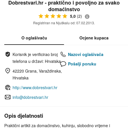
Dobrestvari.hr - praktično i povoljno za svako
domaćinstvo
5,0
(2)
Registriran na Njuškalu od: 07.02.2013.
O oglašivaču
Ocjene kupaca
Korisnik je verificirao broj
Nazovi oglašivača
telefona u državi: Hrvatska
Pošalji poruku
42220 Grana, Varaždinska,
Hrvatska
http://www.dobrestvari.hr
info@dobrestvari.hr
Opis djelatnosti
Praktični artikli za domaćinstvo, kuhinju, slobodno vrijeme i