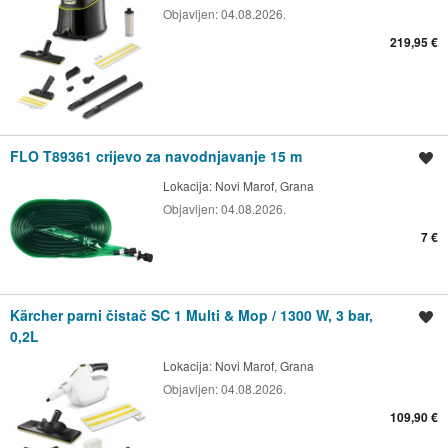
Objavljen:
04.08.2026.
219,95 €
FLO T89361 crijevo za navodnjavanje 15 m
Spremi oglas
Lokacija:
Novi Marof, Grana
Objavljen:
04.08.2026.
7 €
Kärcher parni čistač SC 1 Multi & Mop / 1300 W, 3 bar,
Spremi oglas
0,2L
Lokacija:
Novi Marof, Grana
Objavljen:
04.08.2026.
109,90 €