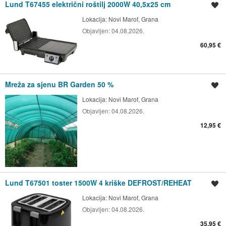
Lund T67455 električni roštilj 2000W 40,5x25 cm
Spremi oglas
Lokacija:
Novi Marof, Grana
Objavljen:
04.08.2026.
60,95 €
Mreža za sjenu BR Garden 50 %
Spremi oglas
Lokacija:
Novi Marof, Grana
Objavljen:
04.08.2026.
12,95 €
Lund T67501 toster 1500W 4 kriške DEFROST/REHEAT
Spremi oglas
Lokacija:
Novi Marof, Grana
Objavljen:
04.08.2026.
35,95 €