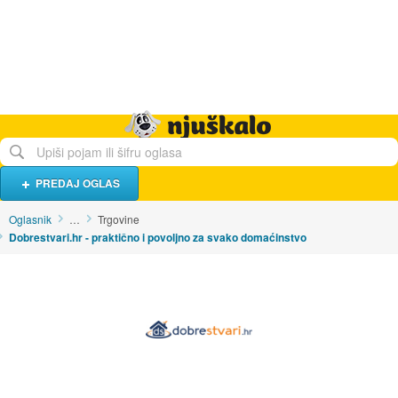
Hrana i piće
Turistički smještaj
Poslovi
Njuškalo naslovnica
PREDAJ OGLAS
Oglasnik
…
Trgovine
Dobrestvari.hr - praktično i povoljno za svako domaćinstvo