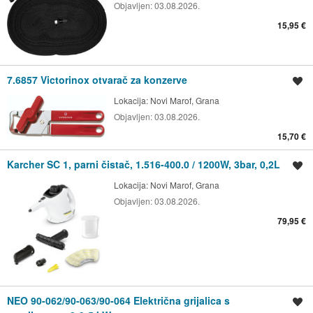
Objavljen:
03.08.2026.
15,95 €
7.6857 Victorinox otvarač za konzerve
Spremi oglas
Lokacija:
Novi Marof, Grana
Objavljen:
03.08.2026.
15,70 €
Karcher SC 1, parni čistač, 1.516-400.0 / 1200W, 3bar, 0,2L
Spremi oglas
Lokacija:
Novi Marof, Grana
Objavljen:
03.08.2026.
79,95 €
NEO 90-062/90-063/90-064 Električna grijalica s
Spremi oglas