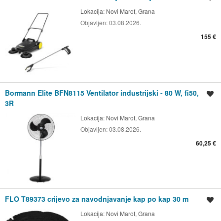
Lokacija:
Novi Marof, Grana
Objavljen:
03.08.2026.
155 €
Bormann Elite BFN8115 Ventilator industrijski - 80 W, fi50,
Spremi oglas
3R
Lokacija:
Novi Marof, Grana
Objavljen:
03.08.2026.
60,25 €
FLO T89373 crijevo za navodnjavanje kap po kap 30 m
Spremi oglas
Lokacija:
Novi Marof, Grana