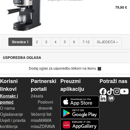
79,90 €
Stranica
1
2
3
4
5
6
7-12
SLJEDEĆA
»
USPOREDBA OGLASA
Dodaj oglas za usporedbu klikom na ikonu
Korisni
Partnerski
Preuzmi
Potraži nas
linkovi
portali
aplikaciju
Facebook
TikTok
Instagram
YouTu
Kontakt i
24sata
LinkedIn
Njuškalo blog
iOS aplikacija
pomoć
Poslovni
O nama
dnevnik
Android aplikacija
Oglašavanje
Večernji list
Uvjeti i pravila
missMAMA
korištenja
missZDRAVA
Huawei aplikacija