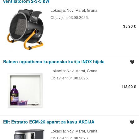
ventilatorom 2-3-5 kW
Lokacija:
Novi Marof, Grana
Objavljen:
03.08.2026.
35,90 €
Balneo ugradbena kupaonska kutija INOX bijela
Spremi oglas
Lokacija:
Novi Marof, Grana
Objavljen:
01.08.2026.
118,90 €
Elit Estratto ECM-26 aparat za kavu AKCIJA
Spremi oglas
Lokacija:
Novi Marof, Grana
Objavljen:
01.08.2026.