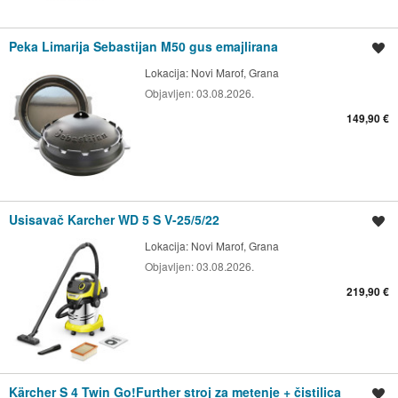
Peka Limarija Sebastijan M50 gus emajlirana
Spremi oglas
Lokacija:
Novi Marof, Grana
Objavljen:
03.08.2026.
149,90 €
Usisavač Karcher WD 5 S V-25/5/22
Spremi oglas
Lokacija:
Novi Marof, Grana
Objavljen:
03.08.2026.
219,90 €
Kärcher S 4 Twin Go!Further stroj za metenje + čistilica
Spremi oglas