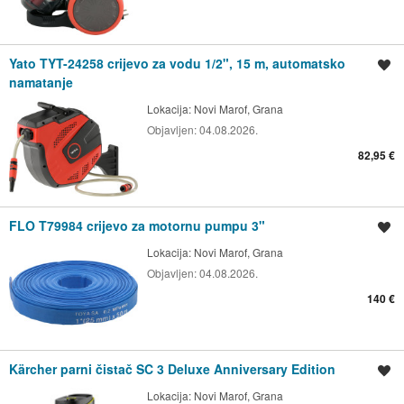
Yato TYT-24258 crijevo za vodu 1/2", 15 m, automatsko
Spremi oglas
namatanje
Lokacija:
Novi Marof, Grana
Objavljen:
04.08.2026.
82,95 €
FLO T79984 crijevo za motornu pumpu 3"
Spremi oglas
Lokacija:
Novi Marof, Grana
Objavljen:
04.08.2026.
140 €
Kärcher parni čistač SC 3 Deluxe Anniversary Edition
Spremi oglas
Lokacija:
Novi Marof, Grana