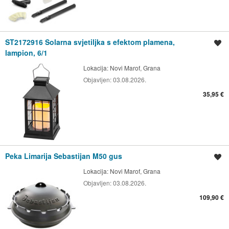
ST2172916 Solarna svjetiljka s efektom plamena,
Spremi oglas
lampion, 6/1
Lokacija:
Novi Marof, Grana
Objavljen:
03.08.2026.
35,95 €
Peka Limarija Sebastijan M50 gus
Spremi oglas
Lokacija:
Novi Marof, Grana
Objavljen:
03.08.2026.
109,90 €