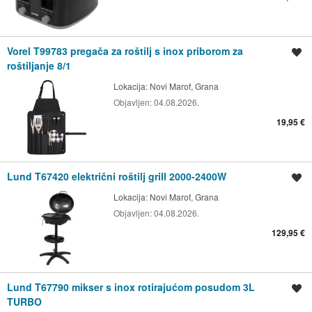
Vorel T99783 pregača za roštilj s inox priborom za
Spremi oglas
roštiljanje 8/1
Lokacija:
Novi Marof, Grana
Objavljen:
04.08.2026.
19,95 €
Lund T67420 električni roštilj grill 2000-2400W
Spremi oglas
Lokacija:
Novi Marof, Grana
Objavljen:
04.08.2026.
129,95 €
Lund T67790 mikser s inox rotirajućom posudom 3L
Spremi oglas
TURBO