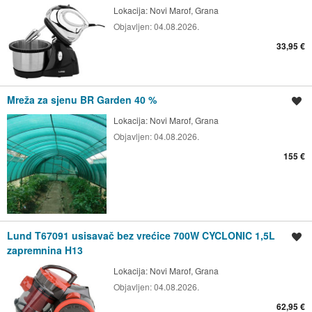
Lokacija:
Novi Marof, Grana
Objavljen:
04.08.2026.
33,95 €
Mreža za sjenu BR Garden 40 %
Spremi oglas
Lokacija:
Novi Marof, Grana
Objavljen:
04.08.2026.
155 €
Lund T67091 usisavač bez vrećice 700W CYCLONIC 1,5L
Spremi oglas
zapremnina H13
Lokacija:
Novi Marof, Grana
Objavljen:
04.08.2026.
62,95 €