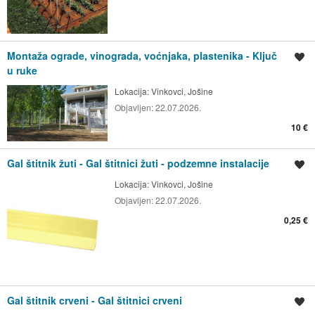
Montaža ograde, vinograda, voćnjaka, plastenika - Ključ
Spremi oglas
u ruke
Lokacija:
Vinkovci, Jošine
Objavljen:
22.07.2026.
10 €
Gal štitnik žuti - Gal štitnici žuti - podzemne instalacije
Spremi oglas
Lokacija:
Vinkovci, Jošine
Objavljen:
22.07.2026.
0,25 €
Gal štitnik crveni - Gal štitnici crveni
Spremi oglas