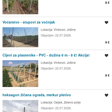
8 €
Voćarstvo - stupovi za voćnjak
Spremi oglas
Lokacija:
Vinkovci, Jošine
Objavljen:
22.07.2026.
9 €
Cijevi za plastenike - PVC - dužina 6 m - 8 €! Akcija!
Spremi oglas
Lokacija:
Vinkovci, Jošine
Objavljen:
22.07.2026.
8 €
heksagon žičana ograda, merkur pletivo
Spremi oglas
Lokacija:
Osijek, Zeleno polje
Objavljen:
22.07.2026.