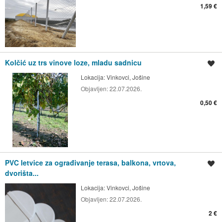
1,59 €
Kolčić uz trs vinove loze, mladu sadnicu
Spremi oglas
Lokacija:
Vinkovci, Jošine
Objavljen:
22.07.2026.
0,50 €
PVC letvice za ograđivanje terasa, balkona, vrtova,
Spremi oglas
dvorišta...
Lokacija:
Vinkovci, Jošine
Objavljen:
22.07.2026.
2 €