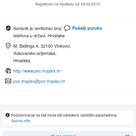
Registriran na Njuškalu od: 09.02.2015.
Pošalji poruku
Korisnik je verificirao broj
telefona u državi: Hrvatska
M. Ballinga 4, 32100 Vinkovci,
Vukovarsko-srijemska,
Hrvatska
http://www.pvc-troplex.hr
pvc-troplex@pvc-troplex.hr
Pozicioniranje na listi može biti određeno različitim parametrima.
Saznaj više
SORTIRAJ