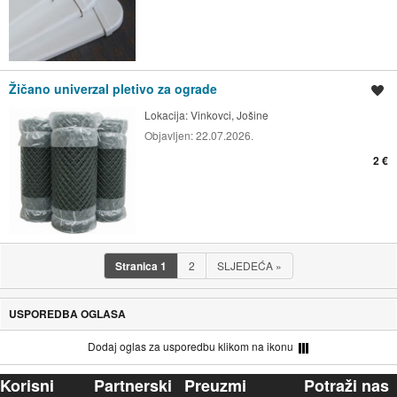
Žičano univerzal pletivo za ograde
Spremi oglas
Lokacija:
Vinkovci, Jošine
Objavljen:
22.07.2026.
2 €
Stranica
1
2
SLJEDEĆA
»
USPOREDBA OGLASA
Dodaj oglas za usporedbu klikom na ikonu
Korisni
Partnerski
Preuzmi
Potraži nas