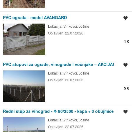
PVC ograda - model AVANGARD
Spremi oglas
Lokacija:
Vinkovci, Jošine
Objavljen:
22.07.2026.
1 €
PVC stupovi za ograde, vinograde i voćnjake – AKCIJA!
Spremi oglas
Lokacija:
Vinkovci, Jošine
Objavljen:
22.07.2026.
5 €
Redni stup za vinograd - Φ 80/2500 - kapa + 3 obujmice
Spremi oglas
Lokacija:
Vinkovci, Jošine
Objavljen:
22.07.2026.