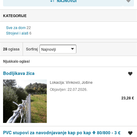
NAJNOVIJI
KATEGORIJE
Sve za dom
22
Strojevi i alati
6
28
oglasa
Sortiraj
Njuškalo oglasi
Bodljikava žica
Spremi oglas
Lokacija:
Vinkovci, Jošine
Objavljen:
22.07.2026.
23,28 €
PVC stupovi za navodnjavanje kap po kap Φ 80/800 - 3 €
Spremi oglas