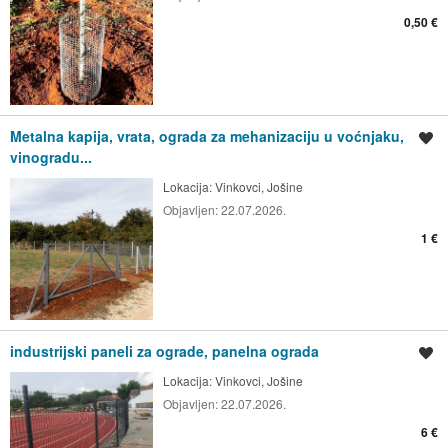
0,50 €
Metalna kapija, vrata, ograda za mehanizaciju u voćnjaku,
Spremi oglas
vinogradu...
Lokacija:
Vinkovci, Jošine
Objavljen:
22.07.2026.
1 €
industrijski paneli za ograde, panelna ograda
Spremi oglas
Lokacija:
Vinkovci, Jošine
Objavljen:
22.07.2026.
6 €