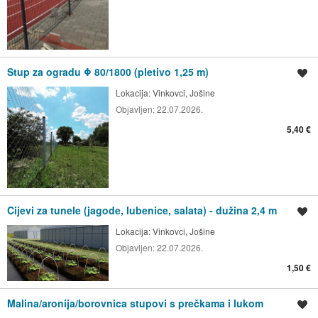
Stup za ogradu Φ 80/1800 (pletivo 1,25 m)
Spremi oglas
Lokacija:
Vinkovci, Jošine
Objavljen:
22.07.2026.
5,40 €
Cijevi za tunele (jagode, lubenice, salata) - dužina 2,4 m
Spremi oglas
Lokacija:
Vinkovci, Jošine
Objavljen:
22.07.2026.
1,50 €
Malina/aronija/borovnica stupovi s prečkama i lukom
Spremi oglas