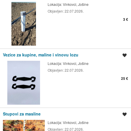
Lokacija:
Vinkovci, Jošine
Objavljen:
22.07.2026.
3 €
Vezice za kupine, maline i vinovu lozu
Spremi oglas
Lokacija:
Vinkovci, Jošine
Objavljen:
22.07.2026.
25 €
Stupovi za masline
Spremi oglas
Lokacija:
Vinkovci, Jošine
Objavljen:
22.07.2026.