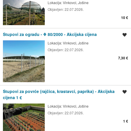
Lokacija:
Vinkovci, Jošine
Objavljen:
22.07.2026.
10 €
Stupovi za ogradu - Φ 80/2000 - Akcijska cijena
Spremi oglas
Lokacija:
Vinkovci, Jošine
Objavljen:
22.07.2026.
7,30 €
Stupovi za povrće (rajčica, krastavci, paprika) - Akcijska
Spremi oglas
cijena 1 €
Lokacija:
Vinkovci, Jošine
Objavljen:
22.07.2026.
1 €