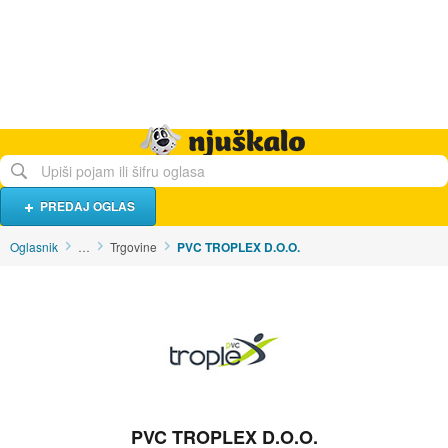
Hrana i piće
Turistički smještaj
Poslovi
Njuškalo naslovnica
PREDAJ OGLAS
Oglasnik
…
Trgovine
PVC TROPLEX D.O.O.
PVC TROPLEX D.O.O.