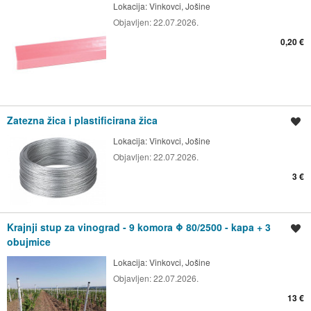
Lokacija:
Vinkovci, Jošine
Objavljen:
22.07.2026.
0,20 €
Zatezna žica i plastificirana žica
Spremi oglas
Lokacija:
Vinkovci, Jošine
Objavljen:
22.07.2026.
3 €
Krajnji stup za vinograd - 9 komora Φ 80/2500 - kapa + 3
Spremi oglas
obujmice
Lokacija:
Vinkovci, Jošine
Objavljen:
22.07.2026.
13 €