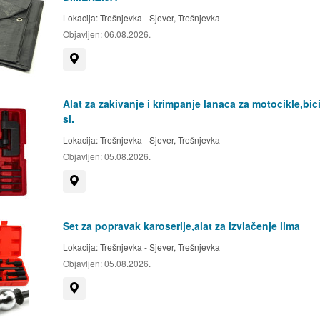
Lokacija:
Trešnjevka - Sjever, Trešnjevka
na ili noći, dakle svakoga
Objavljen:
06.08.2026.
Prikaži na mapi
dovno radno vrijeme,
a. Proizvode iz naše
Alat za zakivanje i krimpanje lanaca za motocikle,bici
sl.
atske putem kurirske službe
Lokacija:
Trešnjevka - Sjever, Trešnjevka
Objavljen:
05.08.2026.
Prikaži na mapi
ve narudžbe zaprimljene
jka će biti dostavljena
Set za popravak karoserije,alat za izvlačenje lima
Lokacija:
Trešnjevka - Sjever, Trešnjevka
 otocima. Za narudžbe
Objavljen:
05.08.2026.
 biti organiziran prvi
Prikaži na mapi