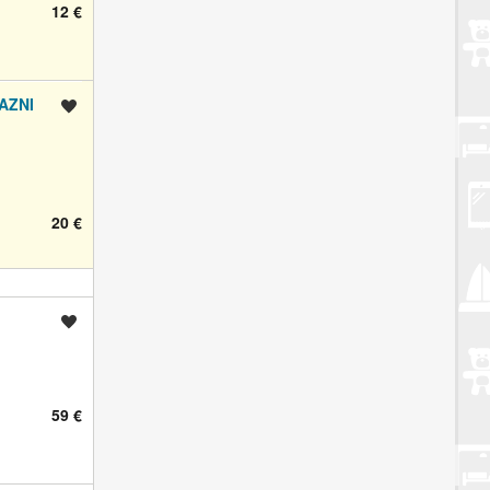
12 €
RAZNI
Spremi oglas
20 €
Spremi oglas
59 €