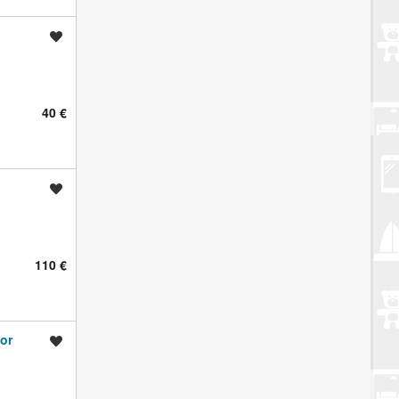
Spremi oglas
40 €
Spremi oglas
110 €
or
Spremi oglas