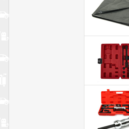
Narudžbe/dostava
Narudžbe je moguće izvršiti internetom u bilo koje doba da
dana od
0 do 24 sata, dok ostale oblike narudžbi zaprimamo u ure
odnosno,
radnim danim od 08-20h na navedeni e-mail ili broj telefon
internet
trgovine dostavljamo isključivo na područje Republike Hrv
HP koja
omogućuje najbrži prijenos pošiljke „od vrata do vrata”. S
radnim
danom (ponedjeljak – petak) bit će odmah obrađene, a pošil
najkasnije u
roku 3 radna dana na kopnu odnosno do 5 radnih dana na
zaprimljene
subotom, nedjeljom i državnim blagdanima prikup pošiljke će
sljedeći