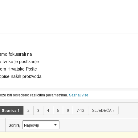
mo fokusirali na
 tvrtke je postizanje
utem Hrvatske Pošte
opise naših proizvoda
mo PDV-a i izdajemo R1
kupnje putem interneta
može biti određeno različitim parametrima.
Saznaj više
resi Froudeova 9 je
Stranica
1
2
3
4
5
6
7-12
SLJEDEĆA
»
isporuke i povrata odnosno
Sortiraj
ometmaric.hr.Prodavatelj