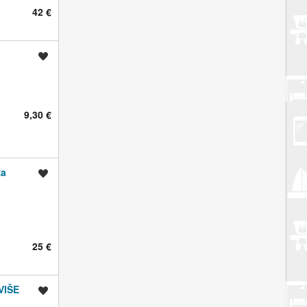
42 €
Spremi oglas
9,30 €
za
Spremi oglas
25 €
VIŠE
Spremi oglas