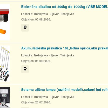
o., a Kupac robe je
Električna dizalica od 300kg do 1000kg (VIŠE MODE
Lokacija:
Trešnjevka - Sjever, Trešnjevka
ronski obrazac za narudžbu
Objavljen:
05.08.2026.
 obrasca, putem e-maila,
Prikaži na mapi
 asortimana internet
da možete kliknuti na
Akumulatorska prskalica 16L,leđna šprica,aku prskal
Lokacija:
Trešnjevka - Sjever, Trešnjevka
i.Ako ga želite
Objavljen:
05.08.2026.
tem e-
om na telefon
Prikaži na mapi
Solarna ulična lampa (različiti modeli),solarni led ref
ko će se korisnik
Lokacija:
Trešnjevka - Sjever, Trešnjevka
Objavljen:
26.07.2026.
 originalnim računom o