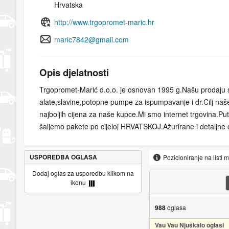
Hrvatska
http://www.trgopromet-maric.hr
maric7842@gmail.com
Opis djelatnosti
Trgopromet-Marić d.o.o. je osnovan 1995 g.Našu prodaju s
alate,slavine,potopne pumpe za ispumpavanje i dr.Cilj naše
najboljih cijena za naše kupce.Mi smo internet trgovina.P
šaljemo pakete po cijeloj HRVATSKOJ.Ažurirane i detaljne 
možete vidjeti na našoj NJUŠKALO TRGOVINI.U sustavu s
račune.Na sve naše proizvode dajemo jamstvo od 1g.Kod 
USPOREDBA OGLASA
Pozicioniranje na listi 
plačanje se vrši POUZEĆEM ili putem PREDRAČUNA.Na ad
Dodaj oglas za usporedbu klikom na
sjedište tvrtke,tu nemamo maloprodaju.
ikonu
Uvjeti prodaje
Uvjeti prodaje definiraju postupak naručivanja, plaćanja, 
988
oglasa
reklamacije robe ponuđene na internet stranici www.trgopr
proizvoda
Vau Vau Njuškalo oglasi