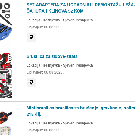
i u 45 dana po primitku
SET ADAPTERA ZA UGRADNJU I DEMONTAŽU LEŽA
ČAHURA I KLINOVA 52 KOM
u biti vraćen uplaćeni
Lokacija:
Trešnjevka - Sjever, Trešnjevka
Objavljen:
06.08.2026.
), jamstvo traje u
Prikaži na mapi
za bateriju.
Brusilica za zidove-žirafa
ale nesrećom, tj.
Lokacija:
Trešnjevka - Sjever, Trešnjevka
Objavljen:
06.08.2026.
garancija se neće
Prikaži na mapi
talima zlonamjerno,
.
Mini brusilica,brusilica za brušenje, graviranje, polira
218 dij.
izvršiti uz naplatu.
Lokacija:
Trešnjevka - Sjever, Trešnjevka
 od dana obavijesti
Objavljen:
06.08.2026.