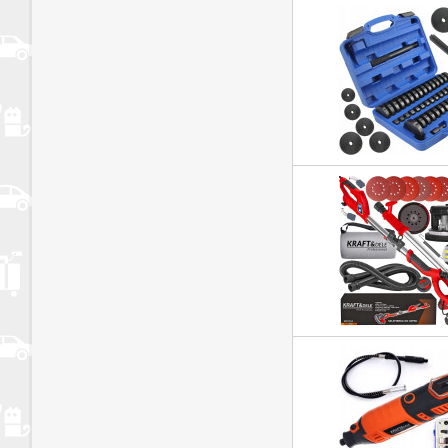
U slučaju da kvar, u jamstvenom roku, nije moguće otklonit
proizvoda
na popravak, proizvod će biti zamijenjen za novi ili će kupc
iznos.
NAPOMENA: Kod proizvoda – Sa aku baterijama (svi modeli
vremenu od 12
mjeseci sukladno uvjetima proizvođača, odnosno 6 mjeseci 
Proizvodi korišteni u komercijalne svrhe, te proizvode nast
događajem
uzrokovanim neposrednom, vanjskom i mehaničkom silom 
primjeniti.
Garancija također nije važeća za štetu na proizvodima nas
požarom,
krađom, neovlaštenom uporabom, potresom ili popolavom
Popravak izvan jamstvenog roka
Ako je jamstveni rok Vašeg aparata istekao, popravke ćemo 
U slučaju da korisnik ne preuzme uređaj u roku od 45 dana
Servisa o