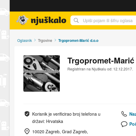
Njuškalo naslovnica
Oglasnik
Trgovine
Trgopromet-Marić d.o.o
Trgopromet-Marić 
Registriran na Njuškalu od: 12.12.2017.
Korisnik je verificirao broj telefona u
Naz
državi: Hrvatska
Poš
10020 Zagreb, Grad Zagreb,