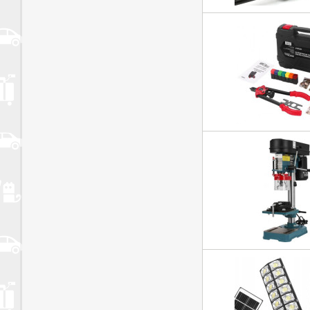
radni dan, a pošiljka će biti dostavljena najkasnije u roku
odnosno do 5
radnih dana na otocima.
Proizvodi kojih više nema na zalihi: Ispričavamo se zbog 
činjenica može
prouzročiti. Ako vaš proizvod nemamo na zalihi, kontaktirat
želite li
otkazati narudžbu, djelomično otkazati ili pričekati da proi
trudimo se
maksimalno ažurirati web stranicu kako biste odmah znali 
dostupan, a
za koji je potrebno čekati do najviše 2 tjedna od narudžb
pravovremeno
obavijestiti.
Uvjeti plaćanja
Trenutni mogući oblici plaćanja su:
Pouzećem