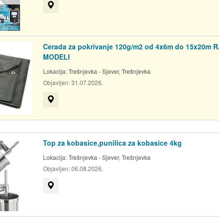
Prikaži na mapi
upnje uređaja biti će
Cerada za pokrivanje 120g/m2 od 4x6m do 15x20m 
MODELI
Lokacija:
Trešnjevka - Sjever, Trešnjevka
Objavljen:
31.07.2026.
he;
Prikaži na mapi
idljivo da je uređaj kupljen
 ili uporabe u suprotnosti
i kao posljedica nezgode
Top za kobasice,punilica za kobasice 4kg
ma), zbog zloupotrebe,
Lokacija:
Trešnjevka - Sjever, Trešnjevka
Objavljen:
06.08.2026.
održavanje i zamjenu
Prikaži na mapi