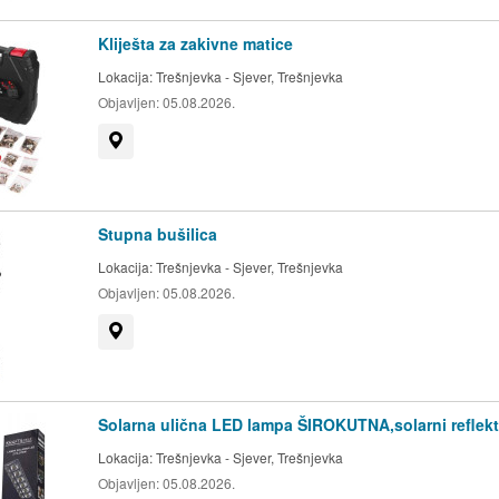
 3 radna dana na kopnu
Kliješta za zakivne matice
Lokacija:
Trešnjevka - Sjever, Trešnjevka
neugodnosti koju vam ova
Objavljen:
05.08.2026.
i ćemo vas i dogovoriti
Prikaži na mapi
zvod dođe na zalihu, no
Stupna bušilica
koji proizvod je odmah
Lokacija:
Trešnjevka - Sjever, Trešnjevka
Objavljen:
05.08.2026.
e, o čemu ćemo Vas
Prikaži na mapi
Solarna ulična LED lampa ŠIROKUTNA,solarni reflekt
Lokacija:
Trešnjevka - Sjever, Trešnjevka
Objavljen:
05.08.2026.