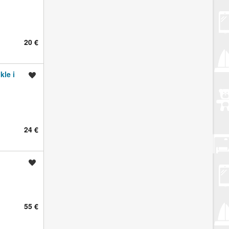
20 €
kle i
Spremi oglas
24 €
Spremi oglas
55 €