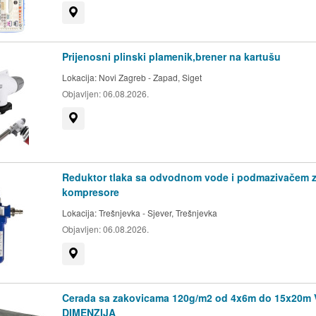
to smatrati odreknućem od
Prikaži na mapi
kom 132. Zakona o
Prijenosni plinski plamenik,brener na kartušu
Lokacija:
Novi Zagreb - Zapad, Siget
 uređajem kao s pokretnom
Objavljen:
06.08.2026.
kona o vlasništvu i drugim
Prikaži na mapi
 svojih troškova. Korisnik
Reduktor tlaka sa odvodnom vode i podmazivačem 
redmetu popravka sukladno
kompresore
ovlašten na temelju članka
Lokacija:
Trešnjevka - Sjever, Trešnjevka
Objavljen:
06.08.2026.
škove naplatiti iz
Prikaži na mapi
nostike u slučaju
Cerada sa zakovicama 120g/m2 od 4x6m do 15x20m 
DIMENZIJA