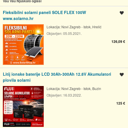
Vau Vau Njuškalo oglasi
Fleksibilni solarni paneli SOLE FLEX 100W
Spremi oglas
www.solarno.hr
Lokacija:
Novi Zagreb - Istok, Hrelić
Objavljen:
05.05.2021.
126,09 €
Litij ionske baterije LCD 30Ah-300Ah 12.8V Akumulatori
Spremi oglas
plovila solarni
Lokacija:
Novi Zagreb - Istok, Buzin
Objavljen:
16.03.2022.
125 €