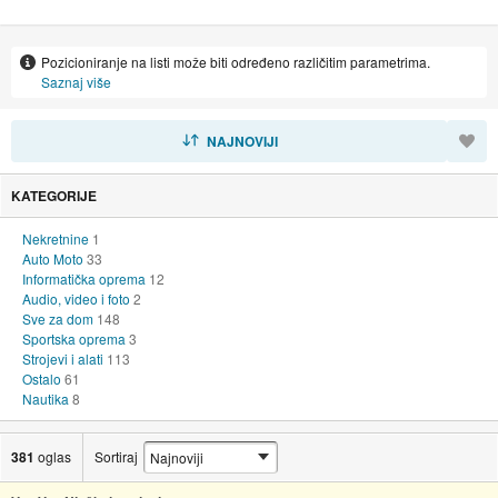
vrhunskih Njemačkih i Japanskih proizvođača solarne opreme-
Kupujte provjereno i posjetite nas svaki dan od 8-20h,subotom 8-
Pozicioniranje na listi može biti određeno različitim parametrima.
14h AKCIJA SOLARNIH PANELA OD 1.5kn/W
Saznaj više
O nama
SORTIRAJ
NAJNOVIJI
Poduzeće Hvaljen budi bavi se uvozom,distribucijom,instalacijom i
ishođenjem dokumentacije za solarne elektrane. Zastupnik smo
KATEGORIJE
renomiranih brandova Schott, Kyocera, Sole, Victron energy,
SMA, Fronius sa skladištem i izložbenim salon u poslovnoj zoni
Nekretnine
1
Buzin.
Auto Moto
33
Informatička oprema
12
Audio, video i foto
2
Sve za dom
148
Sportska oprema
3
Strojevi i alati
113
Ostalo
61
Nautika
8
381
oglas
Sortiraj