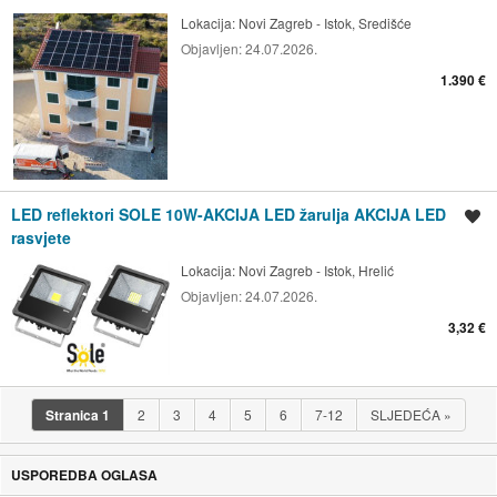
Lokacija:
Novi Zagreb - Istok, Središće
Objavljen:
24.07.2026.
1.390 €
LED reflektori SOLE 10W-AKCIJA LED žarulja AKCIJA LED
Spremi oglas
rasvjete
Lokacija:
Novi Zagreb - Istok, Hrelić
Objavljen:
24.07.2026.
3,32 €
Stranica
1
2
3
4
5
6
7-12
SLJEDEĆA
»
USPOREDBA OGLASA