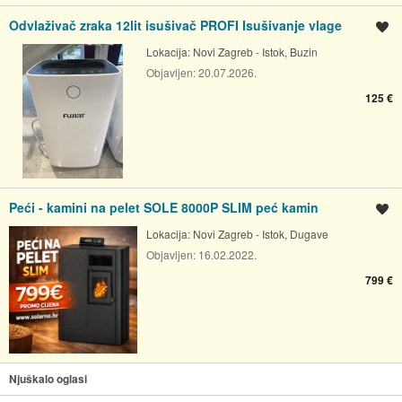
Odvlaživač zraka 12lit isušivač PROFI Isušivanje vlage
Spremi oglas
Lokacija:
Novi Zagreb - Istok, Buzin
Objavljen:
20.07.2026.
125 €
Peći - kamini na pelet SOLE 8000P SLIM peć kamin
Spremi oglas
Lokacija:
Novi Zagreb - Istok, Dugave
Objavljen:
16.02.2022.
799 €
Njuškalo oglasi