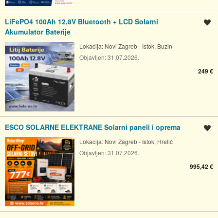
LiFePO4 100Ah 12,8V Bluetooth + LCD Solarni
Spremi oglas
Akumulator Baterije
Lokacija:
Novi Zagreb - Istok, Buzin
Objavljen:
31.07.2026.
249 €
ESCO SOLARNE ELEKTRANE Solarni paneli i oprema
Spremi oglas
Lokacija:
Novi Zagreb - Istok, Hrelić
Objavljen:
31.07.2026.
995,42 €