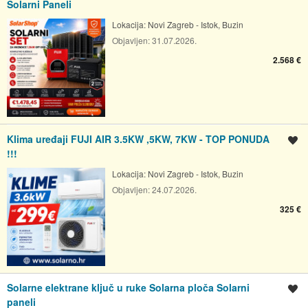
Solarni Paneli
Lokacija:
Novi Zagreb - Istok, Buzin
Objavljen:
31.07.2026.
2.568 €
Klima uređaji FUJI AIR 3.5KW ,5KW, 7KW - TOP PONUDA
Spremi oglas
!!!
Lokacija:
Novi Zagreb - Istok, Buzin
Objavljen:
24.07.2026.
325 €
Solarne elektrane ključ u ruke Solarna ploča Solarni
Spremi oglas
paneli