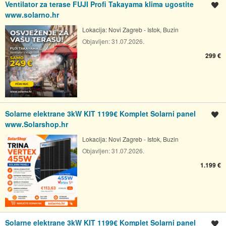
Ventilator za terase FUJI Profi Takayama klima ugostite
Spremi oglas
www.solarno.hr
Lokacija:
Novi Zagreb - Istok, Buzin
Objavljen:
31.07.2026.
299 €
Solarne elektrane 3kW KIT 1199€ Komplet Solarni panel
Spremi oglas
www.Solarshop.hr
Lokacija:
Novi Zagreb - Istok, Buzin
Objavljen:
31.07.2026.
1.199 €
Solarne elektrane 3kW KIT 1199€ Komplet Solarni panel
Spremi oglas