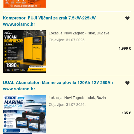
Kompresori FUJI Vijčani za zrak 7.5kW-225kW
Spremi oglas
www.solarno.hr
Lokacija:
Novi Zagreb - Istok, Dugave
Objavljen:
31.07.2026.
1.999 €
DUAL Akumulatori Marine za plovila 120Ah 12V 260Ah
Spremi oglas
www.solarno.hr
Lokacija:
Novi Zagreb - Istok, Buzin
Objavljen:
31.07.2026.
135 €