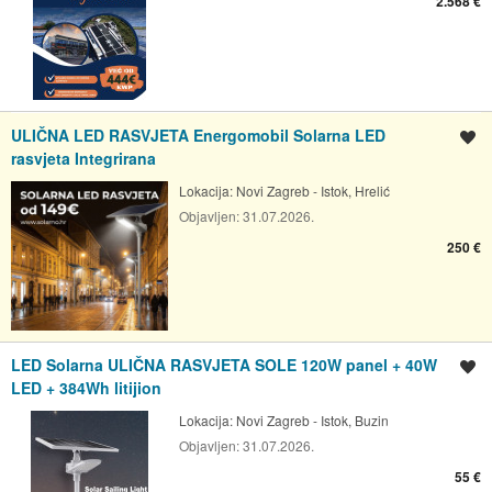
2.568 €
ULIČNA LED RASVJETA Energomobil Solarna LED
Spremi oglas
rasvjeta Integrirana
Lokacija:
Novi Zagreb - Istok, Hrelić
Objavljen:
31.07.2026.
250 €
LED Solarna ULIČNA RASVJETA SOLE 120W panel + 40W
Spremi oglas
LED + 384Wh litijion
Lokacija:
Novi Zagreb - Istok, Buzin
Objavljen:
31.07.2026.
55 €