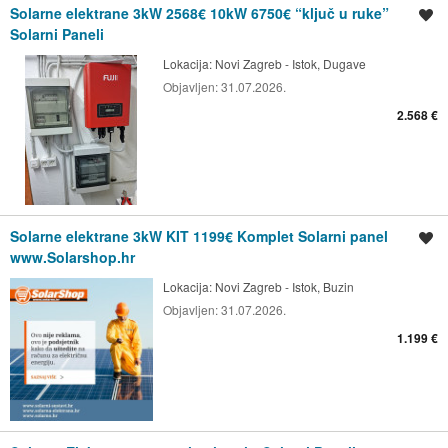
Solarne elektrane 3kW 2568€ 10kW 6750€ “ključ u ruke”
Spremi oglas
Solarni Paneli
Lokacija:
Novi Zagreb - Istok, Dugave
Objavljen:
31.07.2026.
2.568 €
Solarne elektrane 3kW KIT 1199€ Komplet Solarni panel
Spremi oglas
www.Solarshop.hr
Lokacija:
Novi Zagreb - Istok, Buzin
Objavljen:
31.07.2026.
1.199 €