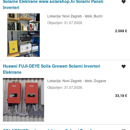
Solarne Elektrane www.solarshop.hr Solarni Paneli
Spremi oglas
Inverteri
Lokacija:
Novi Zagreb - Istok, Buzin
Objavljen:
31.07.2026.
2.568 €
Huawei FUJI-DEYE Solis Growatt Solarni Inverteri
Spremi oglas
Elektrane
Lokacija:
Novi Zagreb - Istok, Dugave
Objavljen:
31.07.2026.
33,18 €