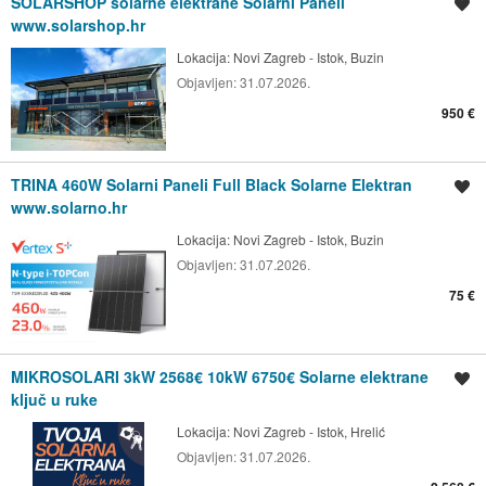
SOLARSHOP solarne elektrane Solarni Paneli
Spremi oglas
www.solarshop.hr
Lokacija:
Novi Zagreb - Istok, Buzin
Objavljen:
31.07.2026.
950 €
TRINA 460W Solarni Paneli Full Black Solarne Elektran
Spremi oglas
www.solarno.hr
Lokacija:
Novi Zagreb - Istok, Buzin
Objavljen:
31.07.2026.
75 €
MIKROSOLARI 3kW 2568€ 10kW 6750€ Solarne elektrane
Spremi oglas
ključ u ruke
Lokacija:
Novi Zagreb - Istok, Hrelić
Objavljen:
31.07.2026.