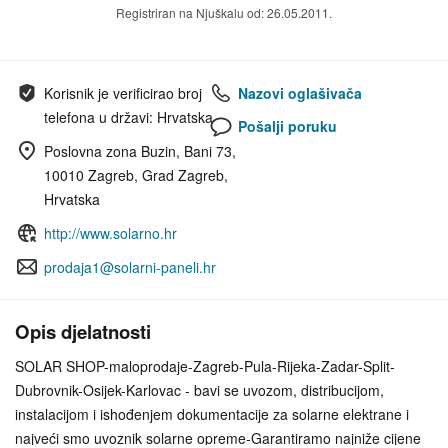
Registriran na Njuškalu od: 26.05.2011.
Korisnik je verificirao broj
Nazovi oglašivača
telefona u državi: Hrvatska
Pošalji poruku
Poslovna zona Buzin, Bani 73,
10010 Zagreb, Grad Zagreb,
Hrvatska
http://www.solarno.hr
prodaja1@solarni-paneli.hr
Opis djelatnosti
SOLAR SHOP-maloprodaje-Zagreb-Pula-Rijeka-Zadar-Split-
Dubrovnik-Osijek-Karlovac - bavi se uvozom, distribucijom,
instalacijom i ishođenjem dokumentacije za solarne elektrane i
najveći smo uvoznik solarne opreme-Garantiramo najniže cijene