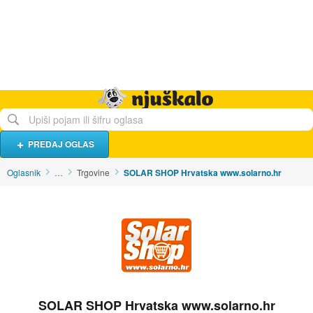
Hrana i piće
Turistički smještaj
Poslovi
Njuškalo naslovnica
PREDAJ OGLAS
Oglasnik
…
Trgovine
SOLAR SHOP Hrvatska www.solarno.hr
SOLAR SHOP Hrvatska www.solarno.hr