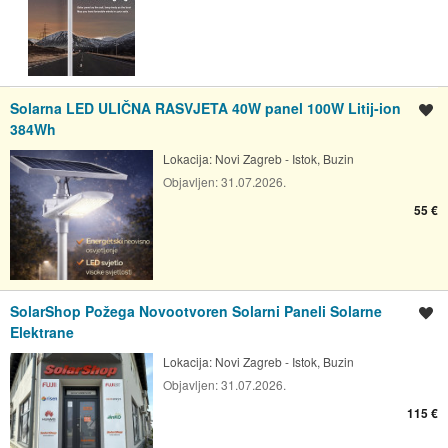
Solarna LED ULIČNA RASVJETA 40W panel 100W Litij-ion
Spremi oglas
384Wh
Lokacija:
Novi Zagreb - Istok, Buzin
Objavljen:
31.07.2026.
55 €
SolarShop Požega Novootvoren Solarni Paneli Solarne
Spremi oglas
Elektrane
Lokacija:
Novi Zagreb - Istok, Buzin
Objavljen:
31.07.2026.
115 €