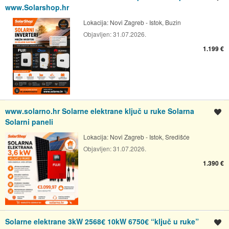
www.Solarshop.hr
Lokacija:
Novi Zagreb - Istok, Buzin
Objavljen:
31.07.2026.
1.199 €
www.solarno.hr Solarne elektrane ključ u ruke Solarna
Spremi oglas
Solarni paneli
Lokacija:
Novi Zagreb - Istok, Središće
Objavljen:
31.07.2026.
1.390 €
Solarne elektrane 3kW 2568€ 10kW 6750€ “ključ u ruke”
Spremi oglas