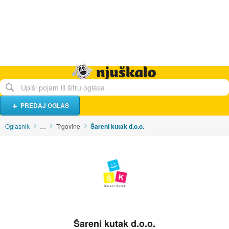
Hrana i piće
Turistički smještaj
Poslovi
Njuškalo naslovnica
PREDAJ OGLAS
Oglasnik
…
Trgovine
Šareni kutak d.o.o.
Šareni kutak d.o.o.