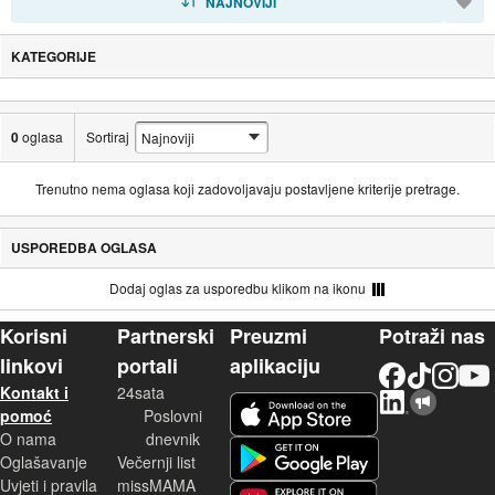
NAJNOVIJI
KATEGORIJE
0
oglasa
Sortiraj
Trenutno nema oglasa koji zadovoljavaju postavljene kriterije pretrage.
USPOREDBA OGLASA
Dodaj oglas za usporedbu klikom na ikonu
Korisni
Partnerski
Preuzmi
Potraži nas
linkovi
portali
aplikaciju
Facebook
TikTok
Instagram
YouTu
Kontakt i
24sata
LinkedIn
Njuškalo blog
iOS aplikacija
pomoć
Poslovni
O nama
dnevnik
Android aplikacija
Oglašavanje
Večernji list
Uvjeti i pravila
missMAMA