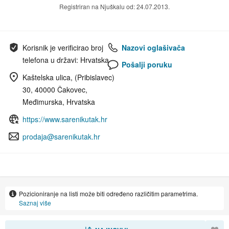
Registriran na Njuškalu od: 24.07.2013.
Korisnik je verificirao broj
Nazovi oglašivača
telefona u državi: Hrvatska
Pošalji poruku
Kaštelska ulica, (Pribislavec)
30, 40000 Čakovec,
Međimurska, Hrvatska
https://www.sarenikutak.hr
prodaja@sarenikutak.hr
Pozicioniranje na listi može biti određeno različitim parametrima.
Saznaj više
SORTIRAJ