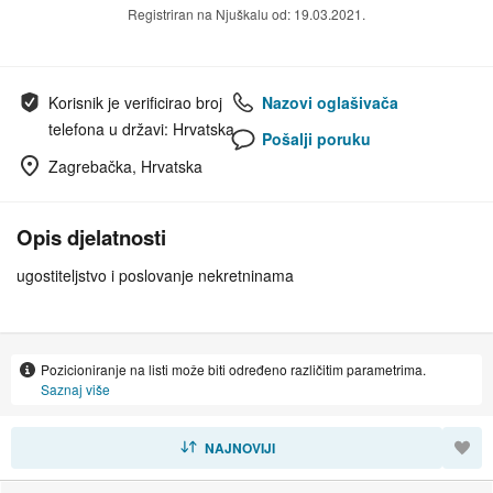
Registriran na Njuškalu od: 19.03.2021.
Korisnik je verificirao broj
Nazovi oglašivača
telefona u državi: Hrvatska
Pošalji poruku
Zagrebačka, Hrvatska
Opis djelatnosti
ugostiteljstvo i poslovanje nekretninama
Pozicioniranje na listi može biti određeno različitim parametrima.
Saznaj više
SORTIRAJ
NAJNOVIJI