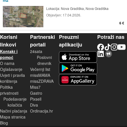
Lokacija:
Nova Gradiška, Nova Gradiška
Objavljen:
17.04.2026.
6 €
Korisni
Partnerski
Preuzmi
Potraži nas
linkovi
portali
aplikaciju
Facebook
TikTok
Instagram
YouTu
Kontakt i
24sata
LinkedIn
Njuškalo blog
iOS aplikacija
pomoć
Poslovni
O nama
dnevnik
Android aplikacija
Oglašavanje
Večernji list
Uvjeti i pravila
missMAMA
korištenja
missZDRAVA
Huawei aplikacija
Politika
Miss7
privatnosti
Gastro
Podešavanje
Pixsell
kolačića
Diva
Načini plaćanja
Ordinacija.hr
Mapa stranica
Blog