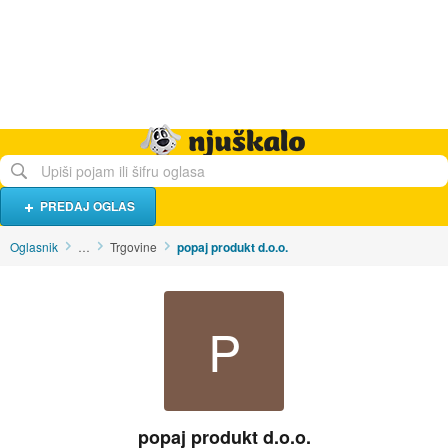
Hrana i piće
Turistički smještaj
Poslovi
Njuškalo naslovnica
PREDAJ OGLAS
Oglasnik
…
Trgovine
popaj produkt d.o.o.
P
popaj produkt d.o.o.