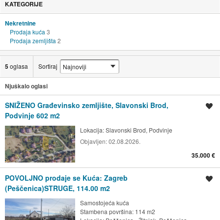
KATEGORIJE
Nekretnine
Prodaja kuća
3
Prodaja zemljišta
2
5
oglasa
Sortiraj
Njuškalo oglasi
SNIŽENO Građevinsko zemljište, Slavonski Brod,
Spremi oglas
Podvinje 602 m2
Lokacija:
Slavonski Brod, Podvinje
Objavljen:
02.08.2026.
35.000 €
POVOLJNO prodaje se Kuća: Zagreb
Spremi oglas
(Peščenica)STRUGE, 114.00 m2
Samostojeća kuća
Stambena površina: 114 m2