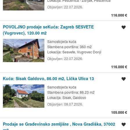
Lokacija:
Peščenica - Žitnjak, Peščenica
Objavljen:
22.07.2026.
116.000 €
POVOLJNO prodaje seKuća: Zagreb SESVETE
Spremi oglas
(Vugrovec), 120.00 m2
Samostojeća kuća
Stambena površina: 360 m2
Lokacija:
Sesvete, Vugrovec Donji
Objavljen:
22.07.2026.
116.000 €
Kuća: Sisak Galdovo, 86.00 m2, Lička Ulica 13
Spremi oglas
Samostojeća kuća
Stambena površina: 86.23 m2
Lokacija:
Sisak, Galdovo
Objavljen:
08.07.2026.
105.000 €
Prodaje se Građevinsko zemljište , Nova Gradiška, 37002
Spremi oglas
m2