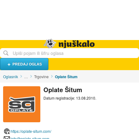
Hrana i piće
Turistički smještaj
Poslovi
Njuškalo naslovnica
PREDAJ OGLAS
Oglasnik
…
Trgovine
Oplate Šitum
Oplate Šitum
Datum registracije: 13.08.2010.
https://oplate-situm.com/
info@oplate-situm.com