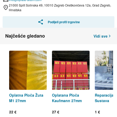
21000 Split Solinska 49, 10010 Zagreb Oreškovićeva 12a, Grad Zagreb,
Hrvatska
Podijeli profil trgovine
Najčešće gledano
Vidi sve
Oplatna Ploča Žuta
Oplatana Ploča
Reparacija 
M1 27mm
Kaufmann 27mm
Sustava
22 €
27 €
1 €