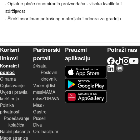
- Oplatne ploče renomiranih proizvođača - visoka kvaliteta i
izdržljivost
- Široki asortiman potrošnog materijala i pribora za gradnju
Korisni
Partnerski
Preuzmi
Potraži nas
linkovi
portali
aplikaciju
Facebook
TikTok
Instagram
YouTu
Kontakt i
24sata
LinkedIn
Njuškalo blog
iOS aplikacija
pomoć
Poslovni
O nama
dnevnik
Android aplikacija
Oglašavanje
Večernji list
Uvjeti i pravila
missMAMA
korištenja
missZDRAVA
Huawei aplikacija
Politika
Miss7
privatnosti
Gastro
Podešavanje
Pixsell
kolačića
Diva
Načini plaćanja
Ordinacija.hr
Mapa stranica