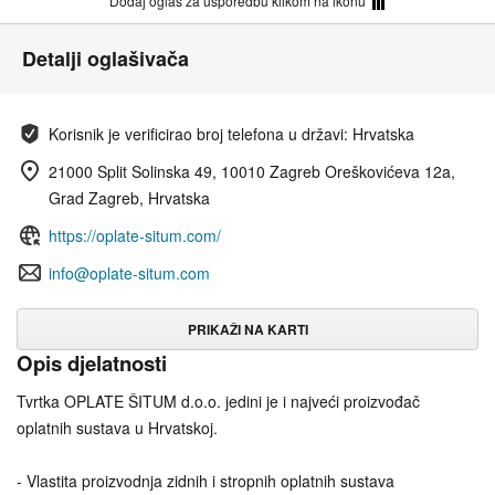
Dodaj oglas za usporedbu klikom na ikonu
Detalji oglašivača
Korisnik je verificirao broj telefona u državi: Hrvatska
21000 Split Solinska 49, 10010 Zagreb Oreškovićeva 12a,
Grad Zagreb, Hrvatska
https://oplate-situm.com/
info@oplate-situm.com
PRIKAŽI NA KARTI
Opis djelatnosti
Tvrtka OPLATE ŠITUM d.o.o. jedini je i najveći proizvođač
oplatnih sustava u Hrvatskoj.
- Vlastita proizvodnja zidnih i stropnih oplatnih sustava