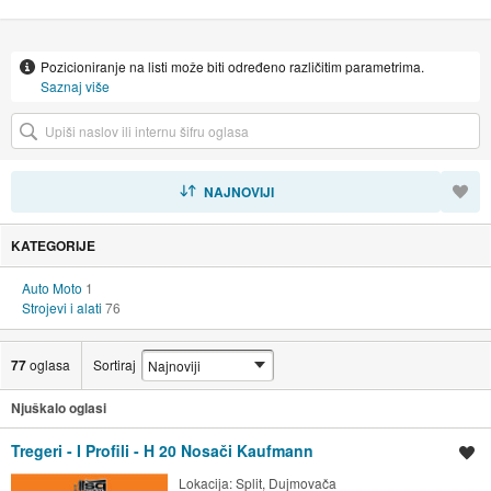
Pozicioniranje na listi može biti određeno različitim parametrima.
Saznaj više
SORTIRAJ
NAJNOVIJI
KATEGORIJE
Auto Moto
1
Strojevi i alati
76
77
oglasa
Sortiraj
Njuškalo oglasi
Tregeri - I Profili - H 20 Nosači Kaufmann
Spremi oglas
Lokacija:
Split, Dujmovača