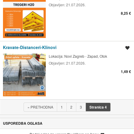
Objavljen:
21.07.2026.
8,25 €
Kravate-Distanceri-Klinovi
Spremi oglas
Lokacija:
Novi Zagreb - Zapad, Otok
Objavljen:
21.07.2026.
1,49 €
«
PRETHODNA
1
2
3
Stranica
4
USPOREDBA OGLASA