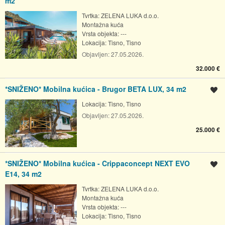
m2
Tvrtka: ZELENA LUKA d.o.o.
Montažna kuća
Vrsta objekta: ---
Lokacija:
Tisno, Tisno
Objavljen:
27.05.2026.
32.000 €
*SNIŽENO* Mobilna kućica - Brugor BETA LUX, 34 m2
Spremi oglas
Lokacija:
Tisno, Tisno
Objavljen:
27.05.2026.
25.000 €
*SNIŽENO* Mobilna kućica - Crippaconcept NEXT EVO
Spremi oglas
E14, 34 m2
Tvrtka: ZELENA LUKA d.o.o.
Montažna kuća
Vrsta objekta: ---
Lokacija:
Tisno, Tisno