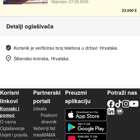
Objavljen:
27.05.2026.
23.000 €
Detalji oglašivača
Korisnik je verificirao broj telefona u državi: Hrvatska
Šibensko-kninska, Hrvatska
Korisni
Partnerski
Preuzmi
Potraži nas
linkovi
portali
aplikaciju
Facebook
TikTok
Instagram
YouTu
Kontakt i
24sata
LinkedIn
Njuškalo blog
iOS aplikacija
pomoć
Poslovni
O nama
dnevnik
Android aplikacija
Oglašavanje
Večernji list
Uvjeti i pravila
missMAMA
Huawei aplikacija