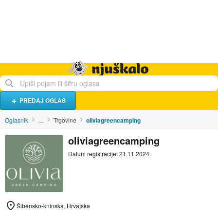
Hrana i piće
Turistički smještaj
Poslovi
Njuškalo naslovnica
PREDAJ OGLAS
Oglasnik
…
Trgovine
oliviagreencamping
oliviagreencamping
Datum registracije: 21.11.2024.
Šibensko-kninska, Hrvatska