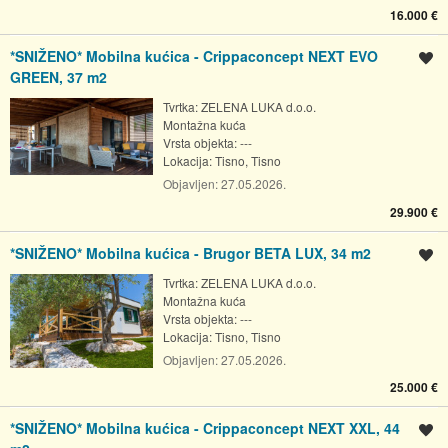
16.000 €
*SNIŽENO* Mobilna kućica - Crippaconcept NEXT EVO
Spremi oglas
GREEN, 37 m2
Tvrtka: ZELENA LUKA d.o.o.
Montažna kuća
Vrsta objekta: ---
Lokacija:
Tisno, Tisno
Objavljen:
27.05.2026.
29.900 €
*SNIŽENO* Mobilna kućica - Brugor BETA LUX, 34 m2
Spremi oglas
Tvrtka: ZELENA LUKA d.o.o.
Montažna kuća
Vrsta objekta: ---
Lokacija:
Tisno, Tisno
Objavljen:
27.05.2026.
25.000 €
*SNIŽENO* Mobilna kućica - Crippaconcept NEXT XXL, 44
Spremi oglas