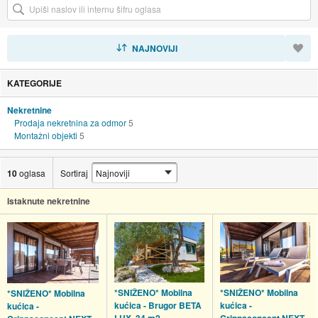
SORTIRAJ
NAJNOVIJI
KATEGORIJE
Nekretnine
Prodaja nekretnina za odmor
5
Montažni objekti
5
10
oglasa
Sortiraj
Istaknute nekretnine
*SNIŽENO* Mobilna
*SNIŽENO* Mobilna
*SNIŽENO* Mobilna
kućica - Brugor BETA
kućica -
kućica -
LUX, 34 m2
Crippaconcept NEXT