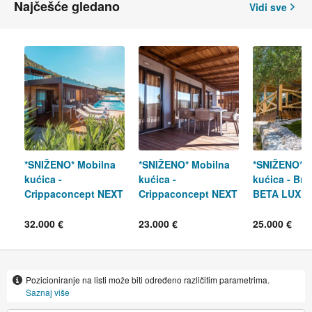
Najčešće gledano
Vidi sve
*SNIŽENO* Mobilna
*SNIŽENO* Mobilna
*SNIŽENO* M
kućica -
kućica -
kućica - Bru
Crippaconcept NEXT
Crippaconcept NEXT
BETA LUX, 
XXL, 44 m2
EVO E14, 34 m2
32.000 €
23.000 €
25.000 €
Pozicioniranje na listi može biti određeno različitim parametrima.
Saznaj više