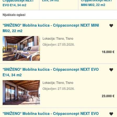
Crippaconcept NEXT
MINI M02, 22 m2
EVO E14, 34 m2
Njuškalo oglasi
*SNIŽENO* Mobilna kućica - Crippaconcept NEXT MINI
Spremi oglas
M02, 22 m2
Lokacija:
Tisno, Tisno
Objavljen:
27.05.2026.
16.000 €
*SNIŽENO* Mobilna kućica - Crippaconcept NEXT EVO
Spremi oglas
E14, 34 m2
Lokacija:
Tisno, Tisno
Objavljen:
27.05.2026.
23.000 €
*SNIŽENO* Mobilna kućica - Crippaconcept NEXT EVO
Spremi oglas