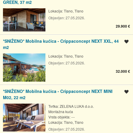
GREEN, 37 m2
Lokacija:
Tisno, Tisno
Objavljen:
27.05.2026.
29.900 €
*SNIŽENO* Mobilna kućica - Crippaconcept NEXT XXL, 44
Spremi oglas
m2
Lokacija:
Tisno, Tisno
Objavljen:
27.05.2026.
32.000 €
*SNIŽENO* Mobilna kućica - Crippaconcept NEXT MINI
Spremi oglas
M02, 22 m2
Tvrtka: ZELENA LUKA d.o.o.
Montažna kuća
Vrsta objekta: ---
Lokacija:
Tisno, Tisno
Objavljen:
27.05.2026.