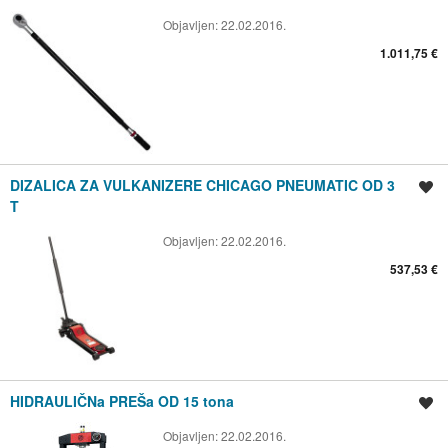
Objavljen:
22.02.2016.
1.011,75 €
DIZALICA ZA VULKANIZERE CHICAGO PNEUMATIC OD 3
Spremi oglas
T
Objavljen:
22.02.2016.
537,53 €
HIDRAULIČNa PREŠa OD 15 tona
Spremi oglas
Objavljen:
22.02.2016.