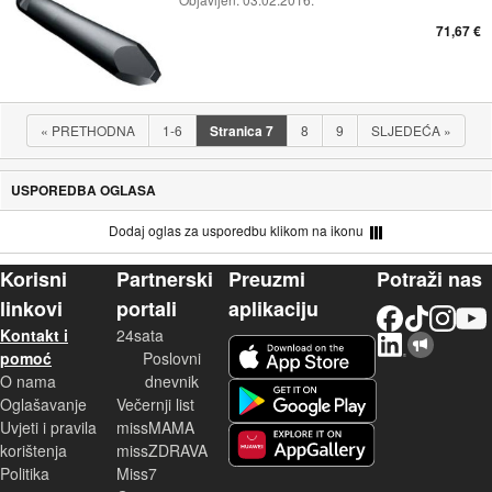
71,67 €
«
PRETHODNA
1-6
Stranica
7
8
9
SLJEDEĆA
»
USPOREDBA OGLASA
Dodaj oglas za usporedbu klikom na ikonu
Korisni
Partnerski
Preuzmi
Potraži nas
linkovi
portali
aplikaciju
Facebook
TikTok
Instagram
YouTu
Kontakt i
24sata
LinkedIn
Njuškalo blog
iOS aplikacija
pomoć
Poslovni
O nama
dnevnik
Android aplikacija
Oglašavanje
Večernji list
Uvjeti i pravila
missMAMA
korištenja
missZDRAVA
Huawei aplikacija
Politika
Miss7