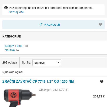
malčere,gusjenice,rampe,mjesalice betona ,korpe,brze spojke
Pozicioniranje na listi može biti određeno različitim parametrima.
,priključne alate za mini bagere ,rezačice ,vibro ploče ,kosilice
Saznaj više
O nama
SORTIRAJ
NAJNOVIJI
Ovlašteni distributer građevinske opreme za Hrvatsku i Bosnu i
Hercegovinu CHICAGO PNEUMATIC grupacije Atlas copco (
KATEGORIJE
hidraulički čekići, vibro nabijači, vibro ploče, kompresori, valjci,
zračni ručni alati, agregati, ručni hidraulični alati). Proizvodnja
Strojevi i alati
188
gliserskih plovila FAKIN 450 i 500 jako dobrih karakteristika .
Nautika
14
202
oglasa
Sortiraj
Njuškalo oglasi
ZRAČNI ZAVRTAČ CP 7748 1/2" OD 1250 NM
Spremi oglas
Objavljen:
05.11.2016.
205,72 €