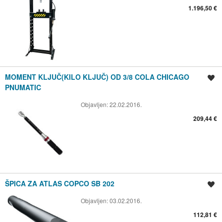
1.196,50 €
MOMENT KLJUČ(KILO KLJUČ) OD 3/8 COLA CHICAGO
Spremi oglas
PNUMATIC
Objavljen:
22.02.2016.
209,44 €
ŠPICA ZA ATLAS COPCO SB 202
Spremi oglas
Objavljen:
03.02.2016.
112,81 €