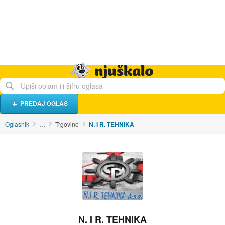
Hrana i piće
Turistički smještaj
Poslovi
Njuškalo naslovnica
PREDAJ OGLAS
Oglasnik
…
Trgovine
N. I R. TEHNIKA
N. I R. TEHNIKA