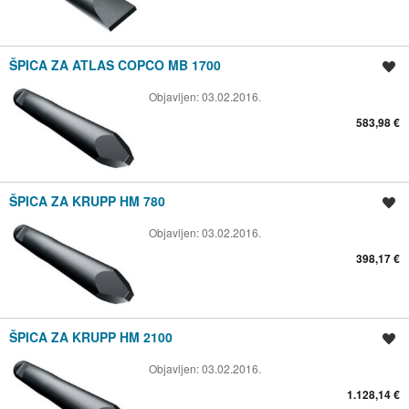
ŠPICA ZA ATLAS COPCO MB 1700
Spremi oglas
Objavljen:
03.02.2016.
583,98 €
ŠPICA ZA KRUPP HM 780
Spremi oglas
Objavljen:
03.02.2016.
398,17 €
ŠPICA ZA KRUPP HM 2100
Spremi oglas
Objavljen:
03.02.2016.
1.128,14 €