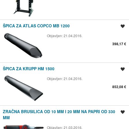
ŠPICA ZA ATLAS COPCO MB 1200
Spremi oglas
Objavljen:
21.04.2016.
398,17 €
ŠPICA ZA KRUPP HM 1500
Spremi oglas
Objavljen:
21.04.2016.
852,08 €
ZRAČNA BRUSILICA OD 10 MM I 20 MM NA PAPRI OD 330
Spremi oglas
MM
Objavljen:
21.03.2016.