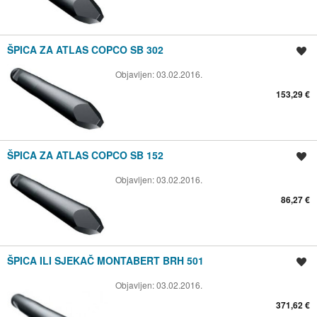
ŠPICA ZA ATLAS COPCO SB 302
Spremi oglas
Objavljen:
03.02.2016.
153,29 €
ŠPICA ZA ATLAS COPCO SB 152
Spremi oglas
Objavljen:
03.02.2016.
86,27 €
ŠPICA ILI SJEKAČ MONTABERT BRH 501
Spremi oglas
Objavljen:
03.02.2016.
371,62 €