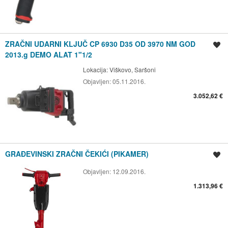
ZRAČNI UDARNI KLJUČ CP 6930 D35 OD 3970 NM GOD
Spremi oglas
2013.g DEMO ALAT 1"1/2
Lokacija:
Viškovo, Saršoni
Objavljen:
05.11.2016.
3.052,62 €
GRAĐEVINSKI ZRAČNI ČEKIĆI (PIKAMER)
Spremi oglas
Objavljen:
12.09.2016.
1.313,96 €