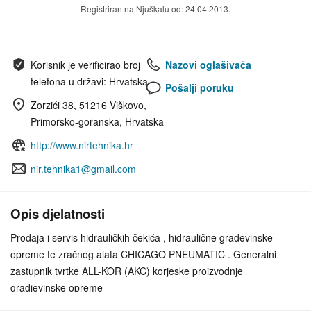
Registriran na Njuškalu od: 24.04.2013.
Korisnik je verificirao broj
Nazovi oglašivača
telefona u državi: Hrvatska
Pošalji poruku
Zorzići 38, 51216 Viškovo,
Primorsko-goranska, Hrvatska
http://www.nirtehnika.hr
nir.tehnika1@gmail.com
Opis djelatnosti
Prodaja i servis hidrauličkih čekića , hidraulične građevinske
opreme te zračnog alata CHICAGO PNEUMATIC . Generalni
zastupnik tvrtke ALL-KOR (AKC) korjeske proizvodnje
gradjevinske opreme
Mini bagere EUROCOMACH