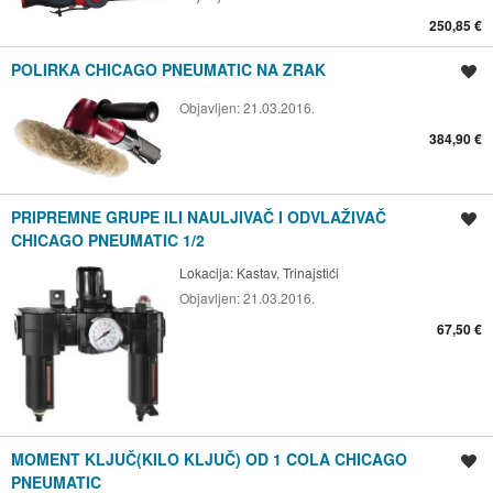
250,85 €
POLIRKA CHICAGO PNEUMATIC NA ZRAK
Spremi oglas
Objavljen:
21.03.2016.
384,90 €
PRIPREMNE GRUPE ILI NAULJIVAČ I ODVLAŽIVAČ
Spremi oglas
CHICAGO PNEUMATIC 1/2
Lokacija:
Kastav, Trinajstići
Objavljen:
21.03.2016.
67,50 €
MOMENT KLJUČ(KILO KLJUČ) OD 1 COLA CHICAGO
Spremi oglas
PNEUMATIC