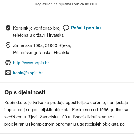
Registriran na Njuškalu od: 26.03.2013.
Pošalji poruku
Korisnik je verificirao broj
telefona u državi: Hrvatska
Zametska 100a, 51000 Rijeka,
Primorsko-goranska, Hrvatska
http://www.kopin.hr
kopin@kopin.hr
Opis djelatnosti
Kopin d.o.o. je tvrtka za prodaju ugostiteljske opreme, namještaja
i opremanje ugostiteljskih objekata. Poslujemo od 1996.godine sa
sjedištem u Rijeci, Zametska 100 a. Specijalizirali smo se u
projektiranju i kompletnom opremanju ugostiteljskih objekata po
sistemu "ključ u ruke". Prodajemo kompletan ugostiteljski