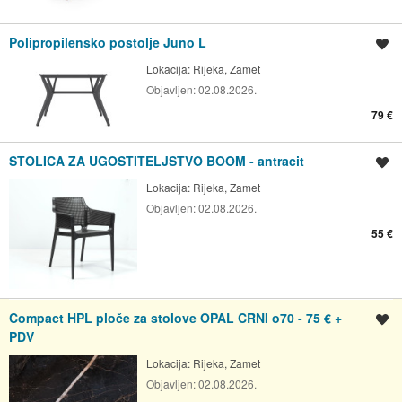
Polipropilensko postolje Juno L
Spremi oglas
Lokacija:
Rijeka, Zamet
Objavljen:
02.08.2026.
79 €
STOLICA ZA UGOSTITELJSTVO BOOM - antracit
Spremi oglas
Lokacija:
Rijeka, Zamet
Objavljen:
02.08.2026.
55 €
Compact HPL ploče za stolove OPAL CRNI o70 - 75 € +
Spremi oglas
PDV
Lokacija:
Rijeka, Zamet
Objavljen:
02.08.2026.