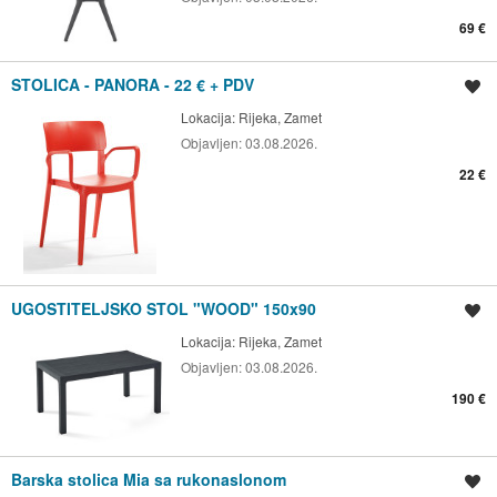
69 €
STOLICA - PANORA - 22 € + PDV
Spremi oglas
Lokacija:
Rijeka, Zamet
Objavljen:
03.08.2026.
22 €
UGOSTITELJSKO STOL "WOOD" 150x90
Spremi oglas
Lokacija:
Rijeka, Zamet
Objavljen:
03.08.2026.
190 €
Barska stolica Mia sa rukonaslonom
Spremi oglas