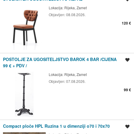
Lokacija:
Rijeka, Zamet
Objavljen:
08.08.2026.
120 €
POSTOLJE ZA UGOSITELJSTVO BAROK 4 BAR /CIJENA
Spremi oglas
99 € + PDV /
Lokacija:
Rijeka, Zamet
Objavljen:
07.08.2026.
99 €
Compact ploče HPL Ruzina 1 u dimenziji o70 i 70x70
Spremi oglas