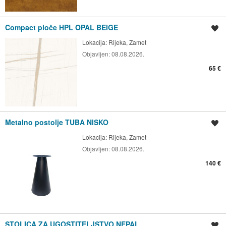
Compact ploče HPL OPAL BEIGE
Spremi oglas
Lokacija:
Rijeka, Zamet
Objavljen:
08.08.2026.
65 €
Metalno postolje TUBA NISKO
Spremi oglas
Lokacija:
Rijeka, Zamet
Objavljen:
08.08.2026.
140 €
STOLICA ZA UGOSTITELJSTVO NEPAL
Spremi oglas