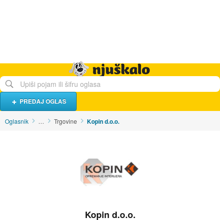
Hrana i piće
Turistički smještaj
Poslovi
Njuškalo naslovnica
PREDAJ OGLAS
Oglasnik
…
Trgovine
Kopin d.o.o.
Kopin d.o.o.