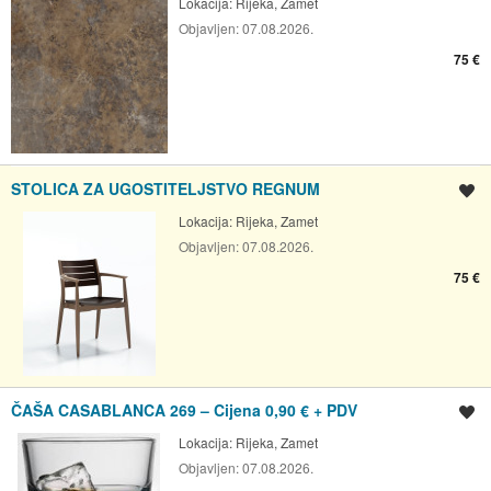
Lokacija:
Rijeka, Zamet
Objavljen:
07.08.2026.
75 €
STOLICA ZA UGOSTITELJSTVO REGNUM
Spremi oglas
Lokacija:
Rijeka, Zamet
Objavljen:
07.08.2026.
75 €
ČAŠA CASABLANCA 269 – Cijena 0,90 € + PDV
Spremi oglas
Lokacija:
Rijeka, Zamet
Objavljen:
07.08.2026.