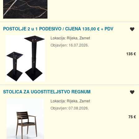
POSTOLJE 2 u 1 PODESIVO / CIJENA 135,00 € + PDV
Spremi oglas
Lokacija:
Rijeka, Zamet
Objavljen:
16.07.2026.
135 €
STOLICA ZA UGOSTITELJSTVO REGNUM
Spremi oglas
Lokacija:
Rijeka, Zamet
Objavljen:
07.08.2026.
75 €