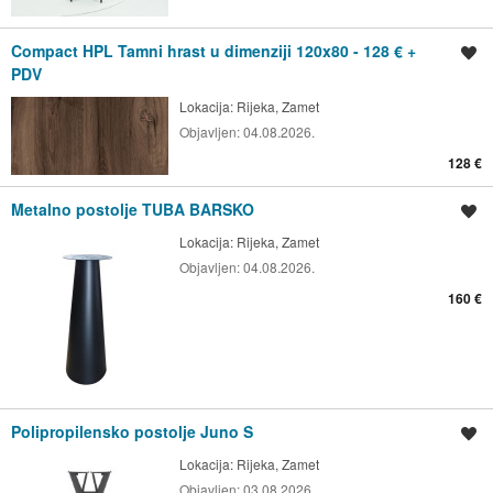
Compact HPL Tamni hrast u dimenziji 120x80 - 128 € +
Spremi oglas
PDV
Lokacija:
Rijeka, Zamet
Objavljen:
04.08.2026.
128 €
Metalno postolje TUBA BARSKO
Spremi oglas
Lokacija:
Rijeka, Zamet
Objavljen:
04.08.2026.
160 €
Polipropilensko postolje Juno S
Spremi oglas
Lokacija:
Rijeka, Zamet
Objavljen:
03.08.2026.