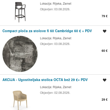
Lokacija:
Rijeka, Zamet
Objavljen:
03.08.2026.
79 €
Compact ploča za stolove fi 60 Cambridge 60 € + PDV
Spremi oglas
Lokacija:
Rijeka, Zamet
Objavljen:
03.08.2026.
60 €
AKCIJA - Ugostiteljska stolica OCTA bež 29 €+ PDV
Spremi oglas
Lokacija:
Rijeka, Zamet
Objavljen:
02.08.2026.
29 €