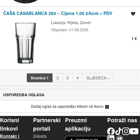
ČAŠA CASABLANCA 284 – Cijena 1,00 €/kom + PDV
Spremi oglas
Lokacija:
Rijeka, Zamet
Objavljen:
01.08.2026.
1 €
Stranica
1
2
3
4
SLJEDEĆA
»
USPOREDBA OGLASA
Dodaj oglas za usporedbu klikom na ikonu
Korisni
Partnerski
Preuzmi
Potraži nas
linkovi
portali
aplikaciju
Facebook
TikTok
Instagram
YouTu
Kontakt i
24sata
LinkedIn
Njuškalo blog
iOS aplikacija