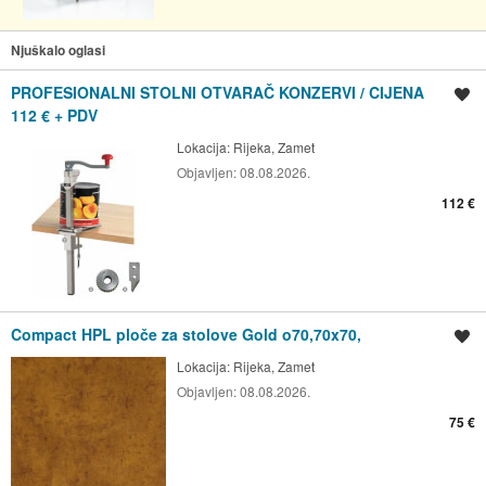
Njuškalo oglasi
PROFESIONALNI STOLNI OTVARAČ KONZERVI / CIJENA
Spremi oglas
112 € + PDV
Lokacija:
Rijeka, Zamet
Objavljen:
08.08.2026.
112 €
Compact HPL ploče za stolove Gold o70,70x70,
Spremi oglas
Lokacija:
Rijeka, Zamet
Objavljen:
08.08.2026.
75 €