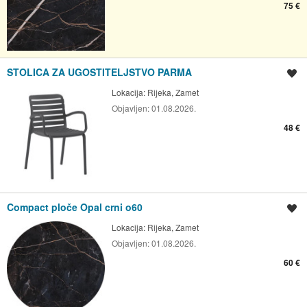
75 €
STOLICA ZA UGOSTITELJSTVO PARMA
Spremi oglas
Lokacija:
Rijeka, Zamet
Objavljen:
01.08.2026.
48 €
Compact ploče Opal crni o60
Spremi oglas
Lokacija:
Rijeka, Zamet
Objavljen:
01.08.2026.
60 €